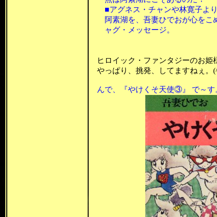
■アグネス・チャンや林寛子より
阿素湖を、吾妻ひでおが心をこめ
ャグ・メッセージ。
昭和53年 
昭和58年1
ヒロイック・ファンタジーのお姫様、
やっぱり、挑発、してますねぇ。(^_
んで、
『やけくそ天使③』 で～す