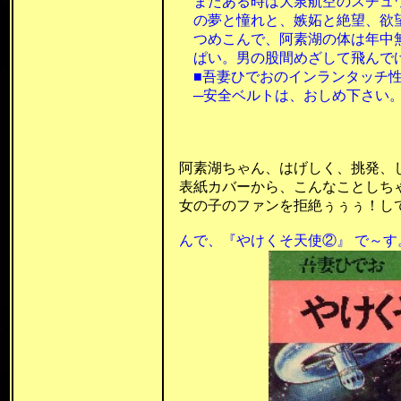
またある時は大泉航空のスチュワ
の夢と憧れと、嫉妬と絶望、欲望
つめこんで、阿素湖の体は年中無
ぱい。男の股間めざして飛んでけ
■吾妻ひでおのインランタッチ性
─安全ベルトは、おしめ下さい。
昭和52年1
昭和58年1
阿素湖ちゃん、はげしく、挑発、して
表紙カバーから、こんなことしちゃっ
女の子のファンを拒絶ぅぅぅ！してま
んで、
『やけくそ天使②』 で～す