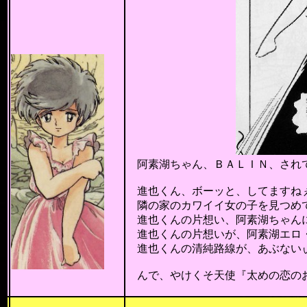
阿素湖ちゃん、ＢＡＬＩＮ、され
進也くん、ボーッと、してますね
隣の家のカワイイ女の子を見つめ
進也くんの片想い、阿素湖ちゃんに
進也くんの片想いが、阿素湖エロ・パ
進也くんの清純路線が、あぶない
んで、やけくそ天使『太めの恋のお
201