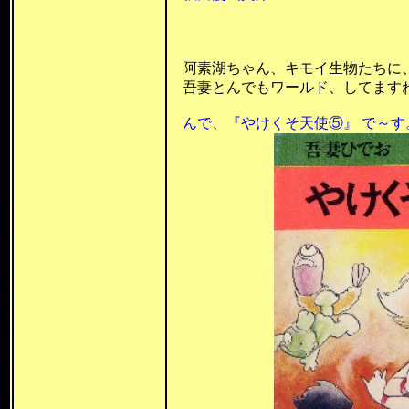
昭和53年1
昭和59年 
阿素湖ちゃん、キモイ生物たちに、モ
吾妻とんでもワールド、してますねぇ
んで、
『やけくそ天使⑤』 で～す