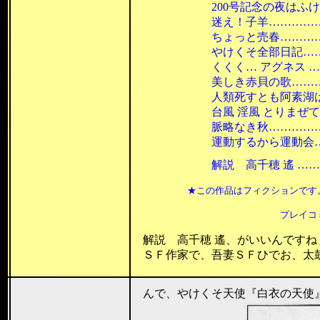
200号記念の夜はふけて …
迷え！子羊……………………
ちょっと売春…………………
やけくそ全部日記……………
くくく… アグネス …………
美しき赤貝の歌………………
人類死すとも阿素湖は死せず
台風 淫風 とりまぜて………
脈略なき秋……………………
運動するから運動会…………
解説 高千穂 遙 ……………
★この作品はフィクションです。実際
プレイコミック（月２回刊） 19
解説 高千穂 遙、がいいんですね
ＳＦ作家で、吾妻ＳＦひでお、太鼓判
んで、やけくそ天使『白衣の天使