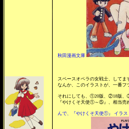
秋田漫画文庫
昭和55年 
昭和59年 
スペースオペラの女戦士、してま
なんか、このイラストが、一番フ
それにしても、①20版、②18版、③
『やけくそ天使①～⑤』、相当売れた
んで、
『やけくそ天使①』 イラスト