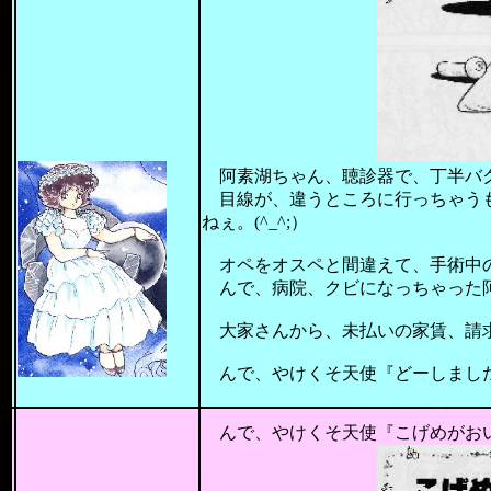
阿素湖ちゃん、聴診器で、丁半バ
目線が、違うところに行っちゃうも
ねぇ。(^_^;）
オペをオスペと間違えて、手術中
んで、病院、クビになっちゃった阿素
大家さんから、未払いの家賃、請求
んで、やけくそ天使『どーしました
201
んで、やけくそ天使『こげめがおい