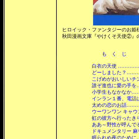
ヒロイック・ファンタジーのお姫
秋田漫画文庫『やけくそ天使②』の表
も く じ
白衣の天使 ………………
どーしました？……………
こげめがおいしいチン○焼
誰ぞ進也に愛の手を………
小学生もなかなか…………
インラン１番、電話は２番
太めの恋のお話……………
ウーワンワン キャウン …
虹の彼方へ行ったきり……
ああ～野性が呼んでる……
ドキュメンタリー 麻雀大会
眠られぬ夜のために………