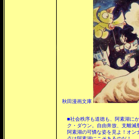
秋田漫画文庫
■社会秩序も道徳も、阿素湖にか
ク・ダウン。自由奔放、支離滅裂
阿素湖の可憐な姿を見よ！オン
点は阿素湖にこそあるのだ！