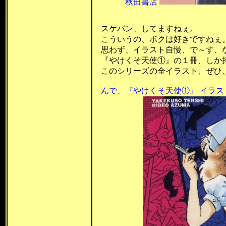
秋田書店
昭和61年 
スケバン、してますねぇ。
こういうの、ボクは好きですねぇ。(^
思わず、イラスト自慢、で～す、な
『やけくそ天使①』の１冊、しか持っ
このシリーズの全イラスト、ぜひ
んで、
『やけくそ天使①』 イラスト