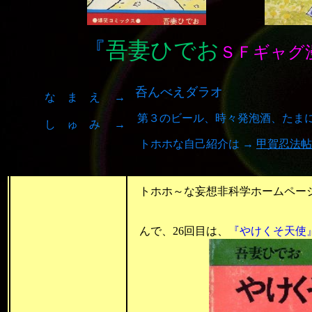
『
吾妻ひでお
ＳＦギャグ
呑んべえダラオ
な ま え →
第３のビール、時々発泡酒、たまにも
し ゅ み →
トホホな自己紹介は →
甲賀忍法帖
をご覧下さい
トホホ～な妄想非科学ホームページ
んで、26回目は、
『やけくそ天使