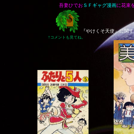
吾妻ひでお
ＳＦギャグ漫画
に花束
『やけくそ天使』に関する
↑
コメントも見てね。