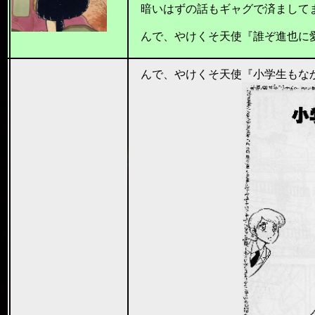
暗いはずの話もギャグで済ましてます
んで、やけくそ天使『誰ぞ進也に愛
201
んで、やけくそ天使『小学生もな