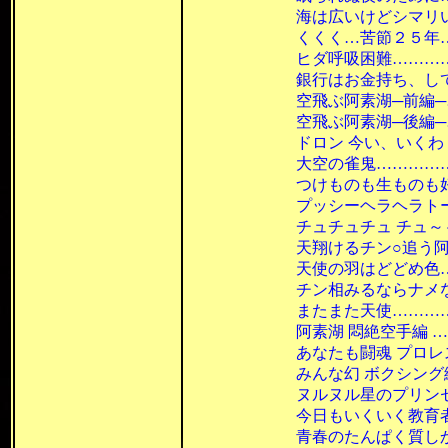
海は広いけどシマリいいの
くくく…苦節２５年…………
ヒダ呼吸困難…………………
銀行はお金持ち、して～～～
空飛ぶ阿素湖─前編─………
空飛ぶ阿素湖─後編─………
ドロン 今い、いくわ ………
大空の雀鬼……………………
つけものも生ものも好き！…
プッシーヘラヘラトーク……
チュチュチュ チュ～～～ …
天翔けるチン○追う阿素湖…
天使の羽はどどめ色…………
チン相みるならナメながら…
またまた天使…………………
阿素湖 悶絶空手編 …………
あなたも闘魂 プロレス編 …
みんな幻 ボクシング編 ……
ヌルヌル星のプリンセス……
今日もいくいく教育者………
青春のたんぱく質しかも濃い