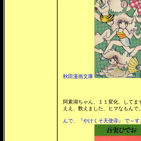
秋田漫画文庫
昭和53年1
昭和57年 
阿素湖ちゃん、１１変化、してますね
ええ、数えました、ヒマなもんで。(^
んで、
『やけくそ天使④』 で～す