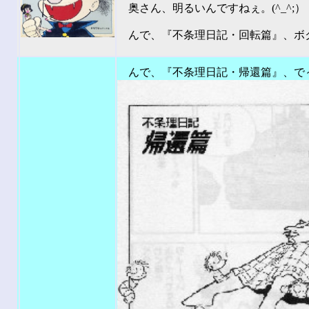
奥さん、明るいんですねぇ。(^_^;）
んで、『不条理日記・回転篇』、ボク
201
んで、『不条理日記・帰還篇』、で