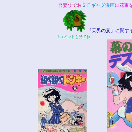
吾妻ひでお
ＳＦギャグ漫画
に花束
『天界の宴』に関する
↑
コメントも見てね。