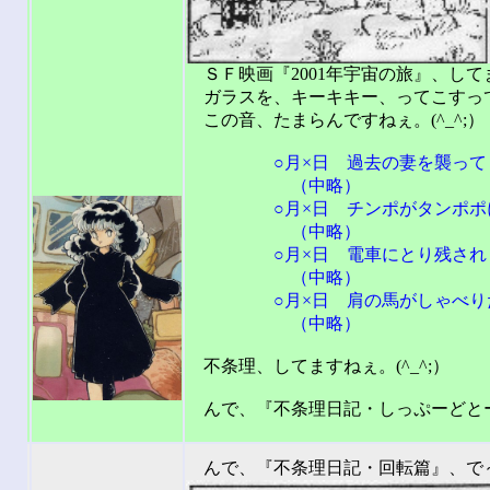
ＳＦ映画『2001年宇宙の旅』、して
ガラスを、キーキキー、ってこすっ
この音、たまらんですねぇ。(^_^;）
○月×日 過去の妻を襲って
（中略）
○月×日 チンポがタンポポ
（中略）
○月×日 電車にとり残され 思
（中略）
○月×日 肩の馬がしゃべり
（中略）
不条理、してますねぇ。(^_^;）
んで、『不条理日記・しっぷーどとー
201
んで、『不条理日記・回転篇』、で