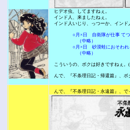
ヒデオ虫、してますねぇ。
インド人、来ましたねぇ。
インド人いじり、っつーか、インド人差
○月×日 自衛隊が仕事 てつ
（中略）
○月×日 砂漠蛙におそわれ
（中略）
こういうの、ボクは好きですねぇ。(^_
んで、『不条理日記・帰還篇』、ボク
201
んで、『不条理日記・永遠篇』、で