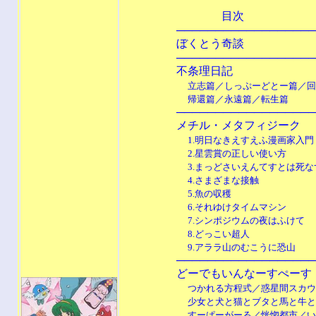
目次
───────────────────
ぼくとう奇
───────────────────
不条理日
立志篇／しっぷーどとー篇／回
帰還篇／永遠篇／転生篇
───────────────────
メチル・メタフィ
1.明日なきえすえふ漫画家入門
2.星雲賞の正しい使い方
3.まっどさいえんてすとは死な
4.さまざまな接触
5.魚の収穫
6.それゆけタイムマシン
7.シンポジウムの夜はふけて
8.どっこい超人
9.アララ山のむこうに恐山
───────────────────
どーでもいんなーすぺ
つかれる方程式／惑星間スカウ
少女と犬と猫とブタと馬と牛と
すーぱーがーる／恍惚都市／い