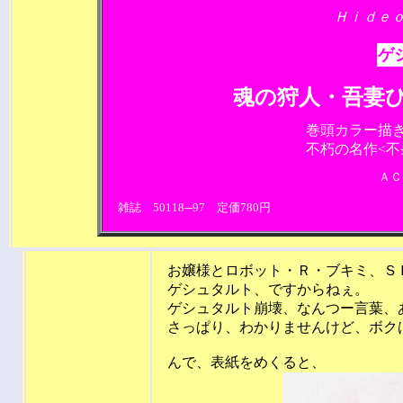
Ｈｉｄｅｏ
ゲ
魂の狩人・吾妻ひでおの
巻頭カラー描き
不朽の名作<不
ＡＣ
雑誌 50118─97 定価780円
お嬢様とロボット・Ｒ・ブキミ、ＳＦフ
ゲシュタルト、ですからねぇ。
ゲシュタルト崩壊、なんつー言葉、
さっぱり、わかりませんけど、ボクは好
んで、表紙をめくると、