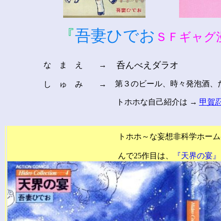
『
吾妻ひでお
ＳＦギャグ
呑んべえダラオ
な ま え →
第３のビール、時々発泡酒、た
し ゅ み →
トホホな自己紹介は →
甲賀
をご覧下さ
トホホ～な妄想非科学ホームページ で～
んで25作目は、
『天界の宴』