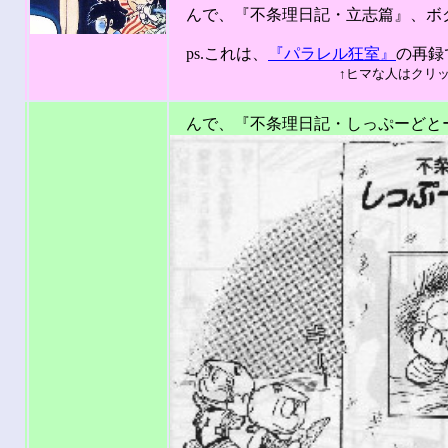
んで、『不条理日記・立志篇』、ボク
201
ps.これは、
『パラレル狂室』
の再録
↑ヒマな人はクリックしてネ。
んで、『不条理日記・しっぷーどと