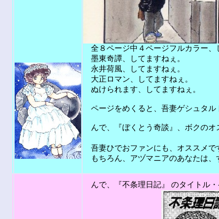
全８ページ中４ページフルカラー、して
墨東奇譚、してますねぇ。
永井荷風、してますねぇ。
大正ロマン、してますねぇ。
ぬけられます、してますねぇ。
ページをめくると、吾妻ゲシュタルト・
んで、『ぼくとう奇談』、ボクのオス
（50点以下は
吾妻ひでおファンにも、オススメで
もちろん、アヅマニアのあなたは、すで
201
んで、『不条理日記』 のタイトル・