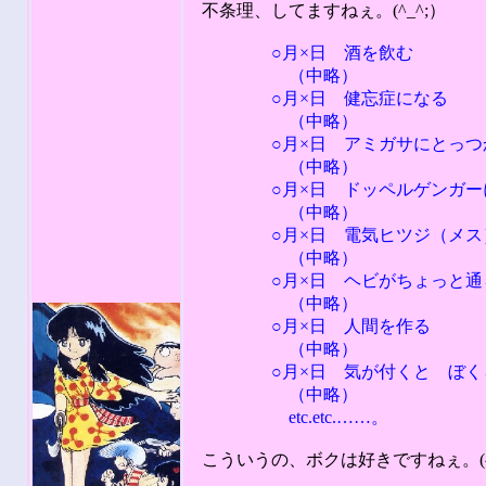
不条理、してますねぇ。(^_^;）
○月×日 酒を飲む
（中略）
○月×日 健忘症になる
（中略）
○月×日 アミガサにとっつ
（中略）
○月×日 ドッペルゲンガー
（中略）
○月×日 電気ヒツジ（メス
（中略）
○月×日 ヘビがちょっと通ら
（中略）
○月×日 人間を作る
（中略）
○月×日 気が付くと ぼくら
（中略）
etc.etc.……。
こういうの、ボクは好きですねぇ。(^_