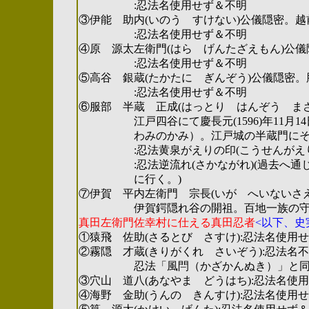
:忍法名使用せず＆不明
③伊能 助内(いのう すけない)公儀隠密。越前に
:忍法名使用せず＆不明
④原 源太左衛門(はら げんたざえもん)公儀隠密
:忍法名使用せず＆不明
⑤高谷 銀蔵(たかたに ぎんぞう)公儀隠密。肥後
:忍法名使用せず＆不明
⑥服部 半蔵 正成(はっとり はんぞう ま
江戸四谷にて慶長元(1596)年11月14
わみのかみ）。江戸城の半蔵門にその
:忍法黄泉がえりの印(こうせんがえりのい
:忍法逆流れ(さかながれ)(過去へ通じ
に行く。)
⑦伊賀 平内左衛門 宗長(いが へいないさ
伊賀鍔隠れ谷の開祖。百地一族の守護神
真田左衛門佐幸村に仕える真田忍者
<以下、史
①猿飛 佐助(さるとび さすけ):忍法名使用
②霧隠 才蔵(きりがくれ さいぞう):忍法名
忍法「風閂（かざかんぬき）」と同様
③穴山 道八(あなやま どうはち):忍法名使
④海野 金助(うんの きんすけ):忍法名使用