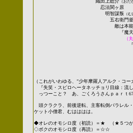
織田上総介
（おだ
忍法関ヶ原
明智謀叛
（む
五右衛門
敵は本能
『魔
（
（これがいわゆる、”少年摩羅人アルク・コー
『失笑・スピロヘータネッチョリ目線：流し
っつーこと？ あ、ごくろうさんｐａｒｔ6
頭クラクラ、
前後逆転、主客転倒パラレル
ケット小僧君、むはははは。
◆オレのオモシロ度（初読）＝★ （★５つ
◇ボクのオモシロ度（再読）＝☆☆