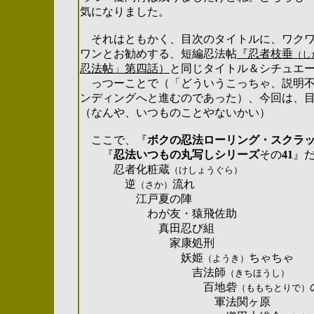
気になりました。
それはともかく、目次のタイトルに、ワクワ
ワンとお勧めする、短編忍法帖
『忍者枝垂
（し
忍法帖」第四話）
と同じタイトル＆シチュエ
っつーことで（「どういうこっちゃ、説明不
ンディングへと進むのであった）、今回は、
（なんや、いつものことやないかい）
ここで、
『
ボクの忍法ローリング・スクラ
『
忍法いつもの丸写しシリーズ
その
41
』
忍者化粧蔵
（けしょうぐら）
逆
流れ
（さか）
江戸夏の陣
わが友・猿飛佐助
真田忍び組
家康処刑
妖姫
ちゃちゃ
（ようき）
吉法師
（きちほうし）
百地砦
（ももちとりで）
軍法関ヶ原