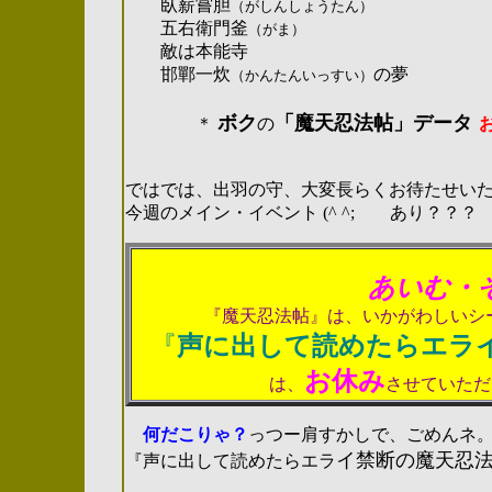
臥薪嘗胆
（がしんしょうたん）
五右衛門釜
（がま）
敵は本能寺
邯鄲一炊
の夢
（かんたんいっすい）
ボク
「魔天忍法帖」データ
＊
の
2004.04.29.
ではでは、出羽の守、大変長らくお待たせい
今週のメイン・イベント
(^ ^;
あり？？？ 何
あいむ・
『魔天忍法帖』は、いかがわしいシ
『
声に出して読めたらエラ
お休み
は、
させていただ
何だこりゃ？
っつー肩すかしで、ごめんネ
イ禁断の魔天忍
『声に出して読めたらエラ