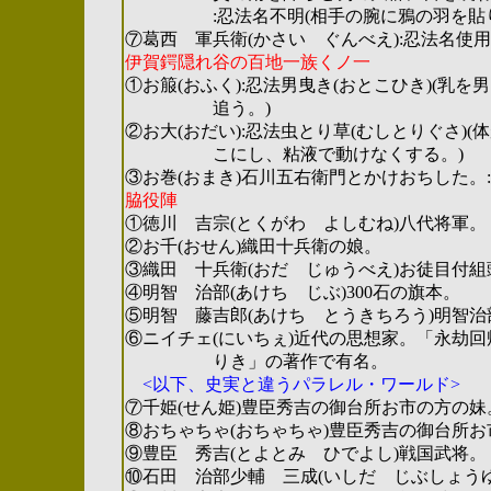
:忍法名不明(相手の腕に鴉の羽を貼り付
⑦葛西 軍兵衛(かさい ぐんべえ):忍法名使
伊賀鍔隠れ谷の百地一族くノ一
①お箙(おふく):忍法男曳き(おとこひき)(乳
追う。)
②お大(おだい):忍法虫とり草(むしとりぐさ
こにし、粘液で動けなくする。)
③お巻(おまき)石川五右衛門とかけおちした。
脇役陣
①徳川 吉宗(とくがわ よしむね)八代将軍。
②お千(おせん)織田十兵衛の娘。
③織田 十兵衛(おだ じゅうべえ)お徒目付組
④明智 治部(あけち じぶ)300石の旗本。
⑤明智 藤吉郎(あけち とうきちろう)明智
⑥ニイチェ(にいちぇ)近代の思想家。「永劫
りき」の著作で有名。
<以下、史実と違うパラレル・ワールド>
⑦千姫(せん姫)豊臣秀吉の御台所お市の方の
⑧おちゃちゃ(おちゃちゃ)豊臣秀吉の御台所
⑨豊臣 秀吉(とよとみ ひでよし)戦国武将。
⑩石田 治部少輔 三成(いしだ じぶしょう