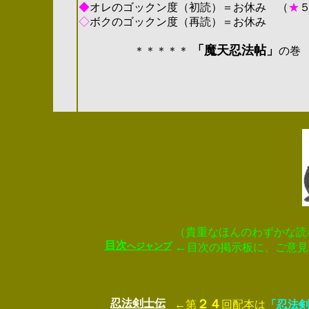
◆
オレのゴックン度（初読）＝
お休み
（
★
◇
ボクのゴックン度（再読）＝
お休み
「魔天忍法帖」
＊＊＊＊＊
の
2004.04.29.（
（貴重なほんのわずかな読
目次
←
へジャンプ
目次の掲示板に、ご意見
忍法剣士伝
２４
←
第
回配本は
「忍法