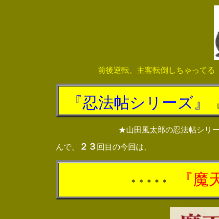
前後逆転、主客転倒しちゃってる
『
忍法帖シリーズ
』
山
★山田風太郎の忍法帖シリ
２３
んで、
回目の今回は、
『
魔
＊＊＊＊＊