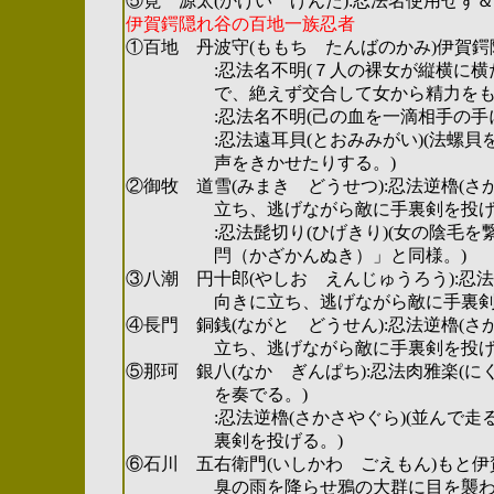
⑤筧 源太(かけい げんた):忍法名使用せず
伊賀鍔隠れ谷の百地一族忍者
①百地 丹波守(ももち たんばのかみ)伊賀
:忍法名不明(７人の裸女が縦横に横たわ
で、絶えず交合して女から精力をもらわ
:忍法名不明(己の血を一滴相手の手に与
:忍法遠耳貝(とおみみがい)(法螺貝を
声をきかせたりする。)
②御牧 道雪(みまき どうせつ):忍法逆櫓(さ
立ち、逃げながら敵に手裏剣を投げる
:忍法髭切り(ひげきり)(女の陰毛を繋
閂（かざかんぬき）」と同様。)
③八潮 円十郎(やしお えんじゅうろう):忍
向きに立ち、逃げながら敵に手裏剣を
④長門 銅銭(ながと どうせん):忍法逆櫓(さ
立ち、逃げながら敵に手裏剣を投げる
⑤那珂 銀八(なか ぎんぱち):忍法肉雅楽(に
を奏でる。)
:忍法逆櫓(さかさやぐら)(並んで走る
裏剣を投げる。)
⑥石川 五右衛門(いしかわ ごえもん)もと伊
臭の雨を降らせ鴉の大群に目を襲わせ