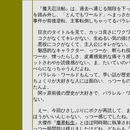
『魔天忍法帖
』は、
過去へ通じる階段を下
を踏み外し、「とんでもワールド」へまっさ
事件が前後逆転、主客転倒しちゃってるパラ
目次のタイトルを見て、カッコ良さにワクワ
コクがなくてキレがない、生ぬるい気の抜け
悪役にコクがなくて、主人公にキレがない
魅惑的なキャラクター、っつーか、斬られ役
つーか、憎ったらしさ、皮膚感覚的な痛そう
ットさわやか読後感がない。ま、
たいていの
ぺらになっちゃうんだよね。
パラレル・ワールドもんって、早い話が歴
ちょくりが
大好きな人には面白い、っつーも
たんよ。
関ヶ原前後の歴史
が大好きで、
パラレル・
ない。
えー、今回ひさしぶりにボクが再読して、ま
ほうがいいんじゃない、っつー感じでしたね
大傑作『
魔界転生
』とほぼ同時期に執筆さ
っつー疑問符は残りましたけどね。どちらも