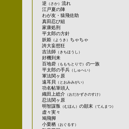
逆
流れ
（さか）
江戸夏の陣
わが友・猿飛佐助
真田忍び組
家康処刑
平太郎の方針
妖姫
ちゃちゃ
（ようき）
誇大妄想狂
吉法師
（きちほうし）
好機到来
百地砦
の一族
（ももちとりで）
平太郎の手兵
（しゅへい）
軍法関ヶ原
遠耳貝
（とおみみがい）
功名帖筆頭人
織田上総介
（おだかずさのすけ）
忍法関ヶ原
明智謀叛
の顛末
（むほん）
（てんまつ）
虚々実々
鳩飛脚
小栗栖
（おぐるす）