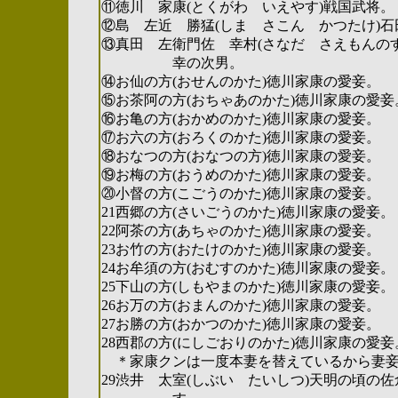
⑪徳川 家康(とくがわ いえやす)戦国武将。
⑫島 左近 勝猛(しま さこん かつたけ)
⑬真田 左衛門佐 幸村(さなだ さえもんの
幸の次男。
⑭お仙の方(おせんのかた)徳川家康の愛妾。
⑮お茶阿の方(おちゃあのかた)徳川家康の愛妾
⑯お亀の方(おかめのかた)徳川家康の愛妾。
⑰お六の方(おろくのかた)徳川家康の愛妾。
⑱おなつの方(おなつの方)徳川家康の愛妾。
⑲お梅の方(おうめのかた)徳川家康の愛妾。
⑳小督の方(こごうのかた)徳川家康の愛妾。
21西郷の方(さいごうのかた)徳川家康の愛妾。
22阿茶の方(あちゃのかた)徳川家康の愛妾。
23お竹の方(おたけのかた)徳川家康の愛妾。
24お牟須の方(おむすのかた)徳川家康の愛妾。
25下山の方(しもやまのかた)徳川家康の愛妾。
26お万の方(おまんのかた)徳川家康の愛妾。
27お勝の方(おかつのかた)徳川家康の愛妾。
28西郡の方(にしごおりのかた)徳川家康の愛妾
＊家康クンは一度本妻を替えているから妻妾
29渋井 太室(しぶい たいしつ)天明の頃の