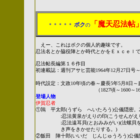
2004.04.29.（
「魔天忍法帖
ボク
＊＊＊＊＊
の
えー、これはボクの個人的趣味です。
忍法名とか脇役陣とか時代とかをＥｘｃｅｌ
忍法帖長編第１６作目
初連載誌：週刊アサヒ芸能1964年12月27日号～
（山田風太郎
時代設定：文政10年頃の春～慶長5年5月8日～慶
（1827頃～1600～160
登場人物
伊賀忍者
①鶉 平太郎(うずら へいたろう)公儀隠密。
:忍法黄泉がえりの印(こうせんがえりのい
:忍法遠耳貝(とおみみがい)(法螺貝を
き声をきかせたりする。)
②飯田 陣十郎(いいだ じんじゅうろう)公儀隠密