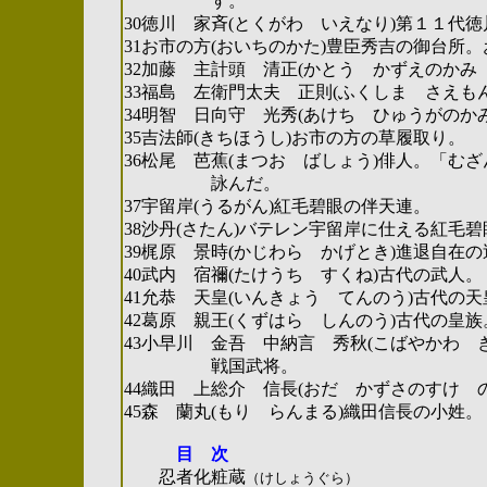
す。
30徳川 家斉(とくがわ いえなり)第１１代
31お市の方(おいちのかた)豊臣秀吉の御台所
32加藤 主計頭 清正(かとう かずえのかみ
33福島 左衛門太夫 正則(ふくしま さえも
34明智 日向守 光秀(あけち ひゅうがのか
35吉法師(きちほうし)お市の方の草履取り。
36松尾 芭蕉(まつお ばしょう)俳人。「む
詠んだ。
37宇留岸(うるがん)紅毛碧眼の伴天連。
38沙丹(さたん)バテレン宇留岸に仕える紅毛
39梶原 景時(かじわら かげとき)進退自在
40武内 宿禰(たけうち すくね)古代の武人。
41允恭 天皇(いんきょう てんのう)古代の天
42葛原 親王(くずはら しんのう)古代の皇族
43小早川 金吾 中納言 秀秋(こばやかわ 
戦国武将。
44織田 上総介 信長(おだ かずさのすけ 
45森 蘭丸(もり らんまる)織田信長の小姓。
目 次
忍者化粧蔵
（けしょうぐら）