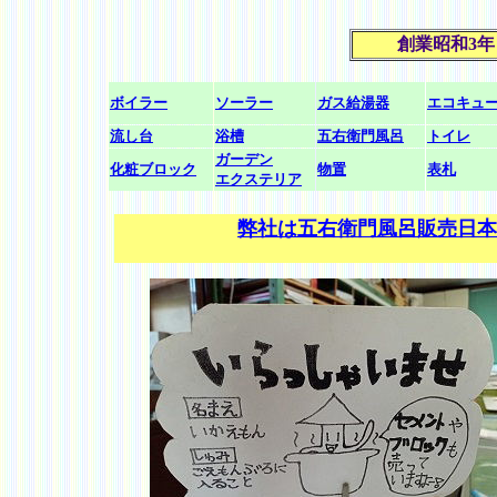
創業昭和3
ボイラー
ソーラー
ガス給湯器
エコキュ
流し台
浴槽
五右衛門風呂
トイレ
ガーデン
化粧ブロック
物置
表札
エクステリア
弊社は五右衛門風呂販売日本一