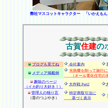
弊社マスコットキャラクター 「いかえもん
古賀
住建
の
ブログも見てね
会社案内
光熱費を削って旅行に行
メディア掲載例
（オール電化住宅の光
趣味のページ
大作戦 Part2
（イカ釣り大好き！）
管理人の独り言
特定商取引法に
（昔のつぶやき）
基づく表示