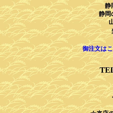
静
静岡
御注文は
TE
htt