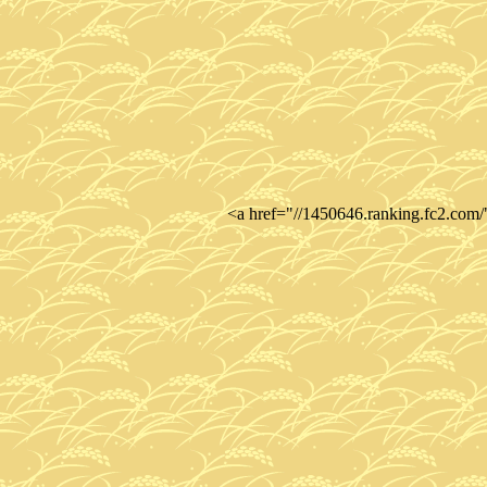
<a href="//1450646.ranking