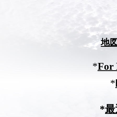
地
*
For
*
*
最