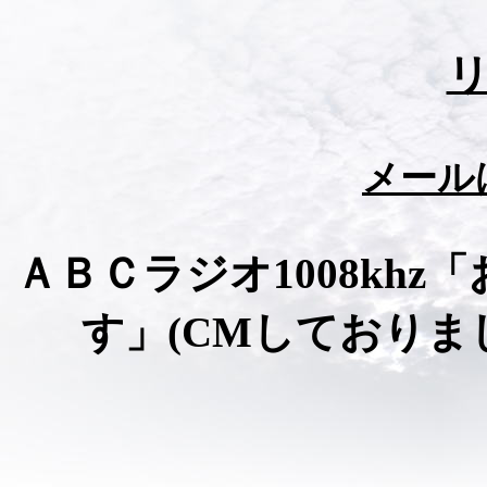
メール
ＡＢＣラジオ1008khz「
す」(CMしておりま