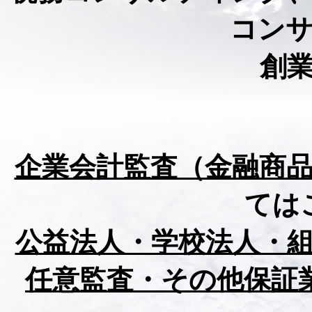
コン
創
企業会計監査（金融商
ては
公益法人・学校法人・
任意監査・その他保証