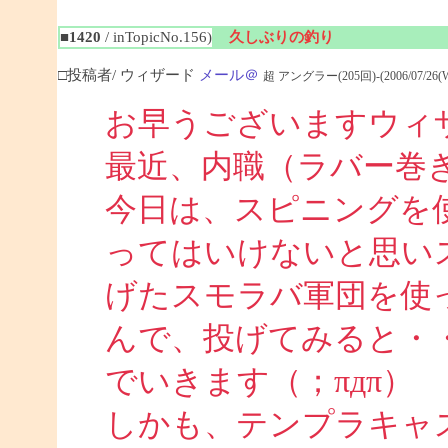
■1420
/ inTopicNo.156)
久しぶりの釣り
□投稿者/ ウィザード
メール＠
超 アングラー(205回)-(2006/07/26(Wed
お早うございますウィ
最近、内職（ラバー巻
今日は、スピニングを
ってはいけないと思い
げたスモラバ軍団を使
んで、投げてみると・
でいきます（；πдπ）
しかも、テンプラキャ