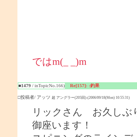
ではm(_ _)m
■1479
/ inTopicNo.166)
Re[157]: :釣果
□投稿者/ アッツ
超 アングラー(205回)-(2006/09/18(Mon) 10:55:31)
リックさん お久しぶり
御座います！