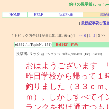
釣りの掲示板 (｡･ω･)
HOME
HELP
新着記事
親記
[
最新記事及び返
[ トピック内全181記事(151-181 表示) ]
<<
0
|
1
|
2
|
3
>>
■1392
/ inTopicNo.151)
Re[142]: 釣果
□投稿者/ リック
超 アングラー(168回)-(2006/07/11(Tue) 07:51:01)
おはようございます 
昨日学校から帰って１
釣りました（３３ｃｍ
ｍ）。しかしすべてイ
ランクを投げ通すつも