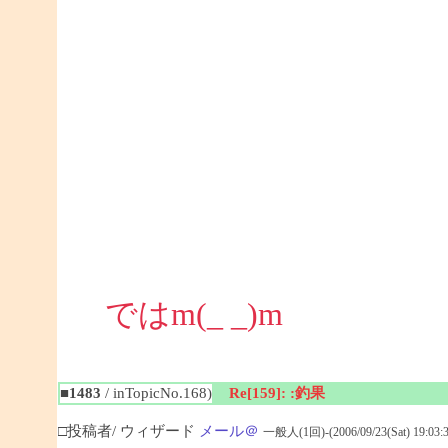
ではm(_ _)m
■1483
/ inTopicNo.168)
Re[159]: :釣果
□投稿者/ ウィザード
メール＠
一般人(1回)-(2006/09/23(Sat) 19:03:3