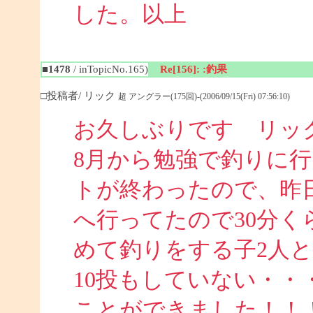
した。以上
■1478
/ inTopicNo.165)
Re[156]: :釣果
□投稿者/ リック
超 アングラー(175回)-(2006/09/15(Fri) 07:56:10)
お久しぶりです リッ
8月から勉強で釣りに
トが終わったので、昨
へ行ってたので30分
めて釣りをする子2人
10投もしていない・・
ことができました！！