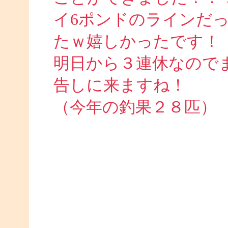
イ6ポンドのラインだ
たｗ嬉しかったです！
明日から３連休なので
告しに来ますね！
（今年の釣果２８匹）