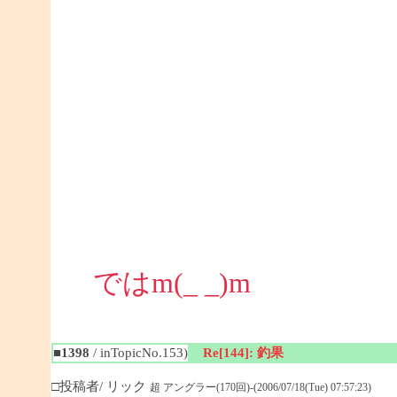
ではm(_ _)m
■1398
/ inTopicNo.153)
Re[144]: 釣果
□投稿者/ リック
超 アングラー(170回)-(2006/07/18(Tue) 07:57:23)