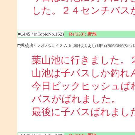
した。２４センチバス
■1445
/ inTopicNo.162)
Re[153]: 野池
□投稿者/ レオパルド２Ａ６
興味ありあり(14回)-(2006/08/06(Sun) 18:
葉山池に行きました。
山池は子バスしか釣れ
今日ビックヒッシュば
バスがばれました。
最後に子バスばれまし