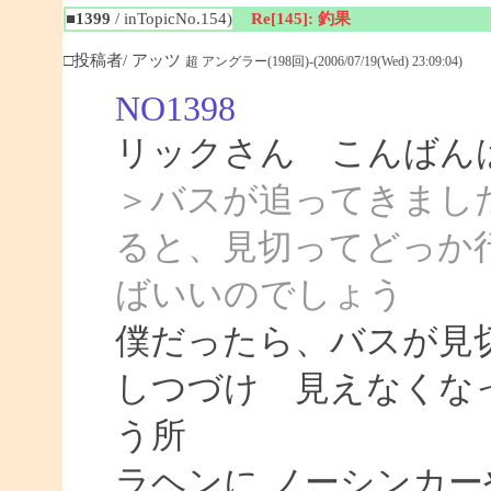
■1399
/ inTopicNo.154)
Re[145]: 釣果
□投稿者/ アッツ
超 アングラー(198回)-(2006/07/19(Wed) 23:09:04)
NO1398
リックさん こんばん
＞バスが追ってきまし
ると、見切ってどっか
ばいいのでしょう
僕だったら、バスが見
しつづけ 見えなくな
う所
ラヘンに ノーシンカ