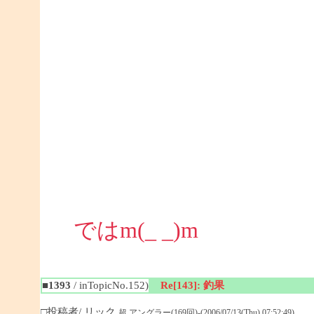
ではm(_ _)m
■1393
/ inTopicNo.152)
Re[143]: 釣果
□投稿者/ リック
超 アングラー(169回)-(2006/07/13(Thu) 07:52:49)