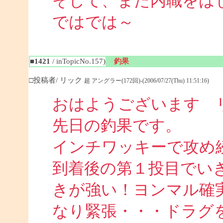
そして、また内職をは
ではでは～
■1421
/ inTopicNo.157)
釣果
□投稿者/ リック
超 アングラー(172回)-(2006/07/27(Thu) 11:51:16)
おはようございます 
先日の釣果です。
インチワッキーで攻め
到着後の第１投目でい
きが強い！ヨンマル確
なり緊張・・・ドラグ