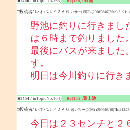
■1446
/ inTopicNo.163)
Re[154]: 野池
□投稿者/ レオパルド２Ａ６
バサー(15回)-(2006/08/07(Mon) 21:21:14
野池に釣りに行きまし
は６時まで釣りました
最後にバスが来ました
す。
明日は今川釣りに行き
■1454
/ inTopicNo.164)
Re[155]:葉山池
□投稿者/ レオパルド２Ａ６
超 バサー(20回)-(2006/08/10(Thu) 18:28:
今日は２３センチと２