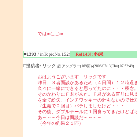
ではm(_ _)m
■1393
/ inTopicNo.152)
Re[143]: 釣果
□投稿者/ リック
超 アングラー(169回)-(2006/07/13(Thu) 07:52:49)
おはようございます リックです
昨日、３者面談があるため（４日間）１２時過
久々に一緒にできると思ってたのに・・・残念
そのかわりにＦ君が来た。Ｆ君が来る直前に見
を全て紛失。インチワッキーの針もないので仕
（生涯で２回目）バラしましたけど・・・
その後、ダブルテールに１回食ってきたけどば
あ～～～今日は面談だ～～～～
（今年の釣果２１匹）