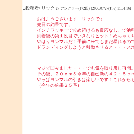
□投稿者/ リック
超 アングラー(172回)-(2006/07/27(Thu) 11:51:16)
おはようございます リックです
先日の釣果です。
インチワッキーで攻め続けるも反応なし。で池
到着後の第１投目でいきなりヒット！めちゃく
やはりヨンマルだ！手前に来てもまだ暴れるの
ドランディングしようと移動させると・・・ス
マジで凹みました・・・でも気を取り戻し再開
その後、２０ｃｍ＆今年の自己新の４２・５ｃ
やっぱヨンマルの引きは楽しいです！これから
（今年の釣果２５匹）