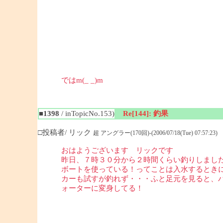
ではm(_ _)m
■1398
/ inTopicNo.153)
Re[144]: 釣果
□投稿者/ リック
超 アングラー(170回)-(2006/07/18(Tue) 07:57:23)
おはようございます リックです
昨日、７時３０分から２時間くらい釣りしまし
ボートを使っている！ってことは入水するとき
カーも試すが釣れず・・・ふと足元を見ると、
ォーターに変身してる！