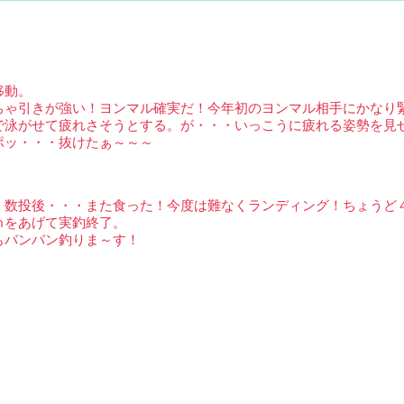
移動。
ちゃ引きが強い！ヨンマル確実だ！今年初のヨンマル相手にかなり
で泳がせて疲れさそうとする。が・・・いっこうに疲れる姿勢を見
ポッ・・・抜けたぁ～～～
。数投後・・・また食った！今度は難なくランディング！ちょうど
ｍをあげて実釣終了。
もバンバン釣りま～す！