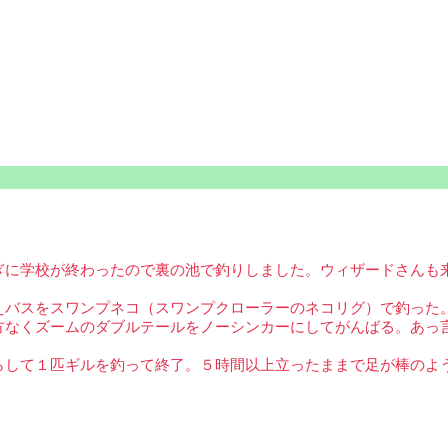
ぎに学校が終わったので裏の池で釣りしました。ウィザードさんも
。
えバスをスワンプネコ（スワンプクローラーのネコリグ）で釣った
方なくズームのダブルテールをノーシンカーにしてがんばる。あっ
らして１匹ギルを釣って終了。５時間以上立ったままで足が棒のよ