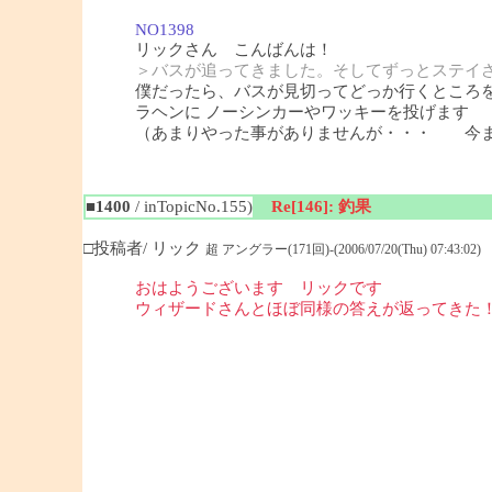
NO1398
リックさん こんばんは！
＞バスが追ってきました。そしてずっとステイ
僕だったら、バスが見切ってどっか行くところ
ラヘンに ノーシンカーやワッキーを投げます
（あまりやった事がありませんが・・・ 今ま
■1400
/ inTopicNo.155)
Re[146]: 釣果
□投稿者/ リック
超 アングラー(171回)-(2006/07/20(Thu) 07:43:02)
おはようございます リックです
ウィザードさんとほぼ同様の答えが返ってきた