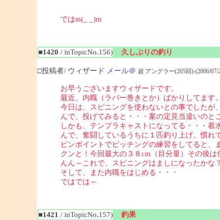
ではm(_ _)m
■1420
/ inTopicNo.156)
久しぶりの釣り
□投稿者/ ウィザード
メール＠
超 アングラー(205回)-(2006/07/26(
お早うございますウィザードです。
最近、内職（ラバー巻きとか）ばかりしてます
今日は、スピニングを使わないとの事でしたが
んで、投げてみると・・・案の定見当違いのとこ
しかも、テンプラキャストになってる・・・着
んで、奮闘しているうちに１匹釣り上げ。慣れ
ピンポイントでピッチングの練習をしてると、
クンと！今回最大の３８cm（目分量）その後は
んん～これで、スピニングはましになったかな
そして、また内職をはじめる・・・
ではでは～
■1421
/ inTopicNo.157)
釣果