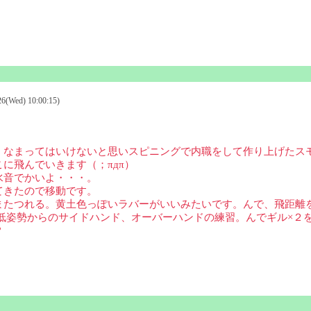
Wed) 10:00:15)
。
、なまってはいけないと思いスピニングで内職をして作り上げたス
に飛んでいきます（；πдπ）
水音でかいよ・・・。
てきたので移動です。
またつれる。黄土色っぽいラバーがいいみたいです。んで、飛距離
低姿勢からのサイドハンド、オーバーハンドの練習。んでギル×２
？