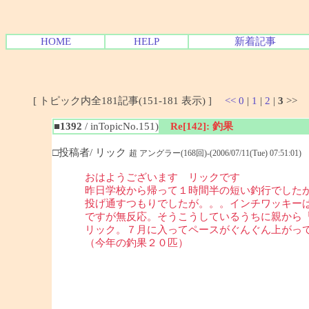
HOME
HELP
新着記事
[ トピック内全181記事(151-181 表示) ]
<<
0
|
1
|
2
|
3
>>
■1392
/ inTopicNo.151)
Re[142]: 釣果
□投稿者/ リック
超 アングラー(168回)-(2006/07/11(Tue) 07:51:01)
おはようございます リックです
昨日学校から帰って１時間半の短い釣行でした
投げ通すつもりでしたが。。。インチワッキー
ですが無反応。そうこうしているうちに親から
リック。７月に入ってペースがぐんぐん上がっ
（今年の釣果２０匹）