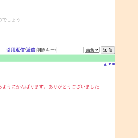
のでしょう
引用返信
/
返信
削除キー/
▲
▼
■
るようにがんばります。ありがとうございました