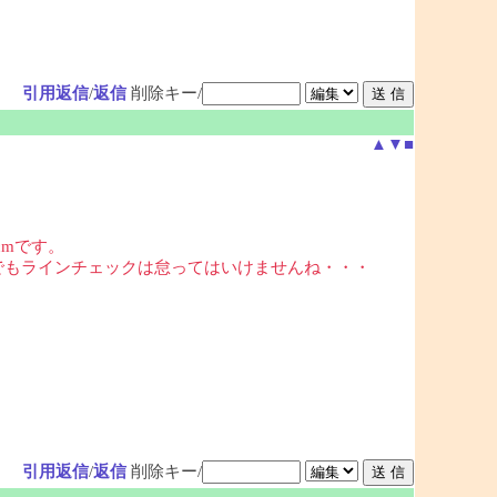
引用返信
/
返信
削除キー/
▲
▼
■
cmです。
でもラインチェックは怠ってはいけませんね・・・
引用返信
/
返信
削除キー/