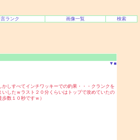
発言ランク
画像一覧
検索
▼
■
しかしすべてインチワッキーでの釣果・・・クランクを
まいしたｗラスト２０分くらいはトップで攻めていたの
徒歩数１０秒ですｗ）