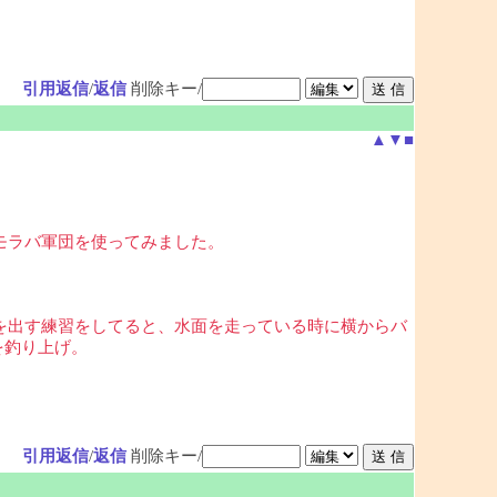
引用返信
/
返信
削除キー/
▲
▼
■
モラバ軍団を使ってみました。
を出す練習をしてると、水面を走っている時に横からバ
を釣り上げ。
引用返信
/
返信
削除キー/