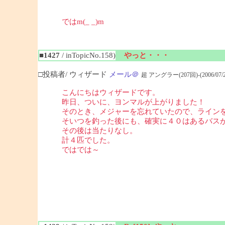
ではm(_ _)m
■1427
/ inTopicNo.158)
やっと・・・
□投稿者/ ウィザード
メール＠
超 アングラー(207回)-(2006/07/29(S
こんにちはウィザードです。
昨日、ついに、ヨンマルが上がりました！
そのとき、メジャーを忘れていたので、ラインを同
そいつを釣った後にも、確実に４０はあるバスが
その後は当たりなし。
計４匹でした。
ではでは～