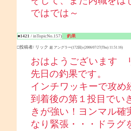
そして、また内職をは
ではでは～
■1421
/ inTopicNo.157)
釣果
□投稿者/ リック
超 アングラー(172回)-(2006/07/27(Thu) 11:51:16)
おはようございます 
先日の釣果です。
インチワッキーで攻め
到着後の第１投目でい
きが強い！ヨンマル確
なり緊張・・・ドラグ