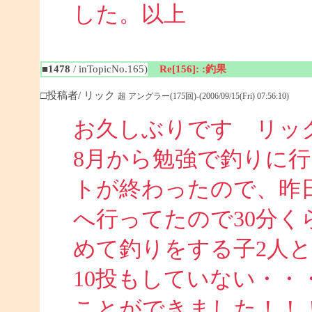
した。以上
■1478
/ inTopicNo.165)
Re[156]: :釣果
□投稿者/ リック
超 アングラー(175回)-(2006/09/15(Fri) 07:56:10)
お久しぶりです リッ
8月から勉強で釣りに
トが終わったので、昨
へ行ってたので30分
めて釣りをする子2人
10投もしていない・・
ことができました！！