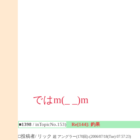
ではm(_ _)m
■1398
/ inTopicNo.153)
Re[144]: 釣果
□投稿者/ リック
超 アングラー(170回)-(2006/07/18(Tue) 07:57:23)