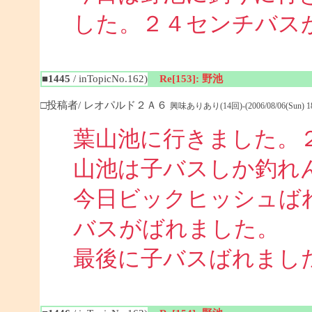
した。２４センチバス
■1445
/ inTopicNo.162)
Re[153]: 野池
□投稿者/ レオパルド２Ａ６
興味ありあり(14回)-(2006/08/06(Sun) 18:
葉山池に行きました。
山池は子バスしか釣れ
今日ビックヒッシュば
バスがばれました。
最後に子バスばれまし