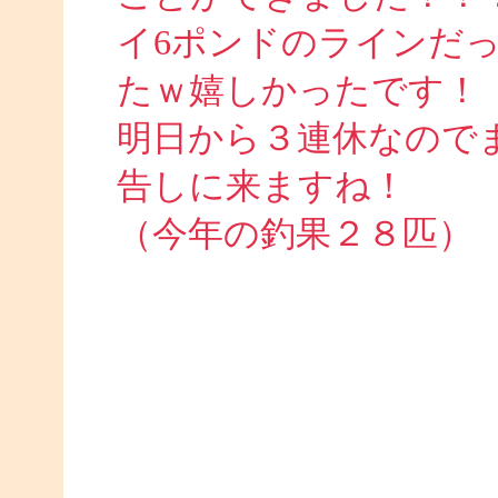
イ6ポンドのラインだ
たｗ嬉しかったです！
明日から３連休なので
告しに来ますね！
（今年の釣果２８匹）