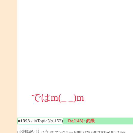
ではm(_ _)m
■1393
/ inTopicNo.152)
Re[143]: 釣果
□投稿者/ リック
超 アングラー(169回)-(2006/07/13(Thu) 07:52:49)