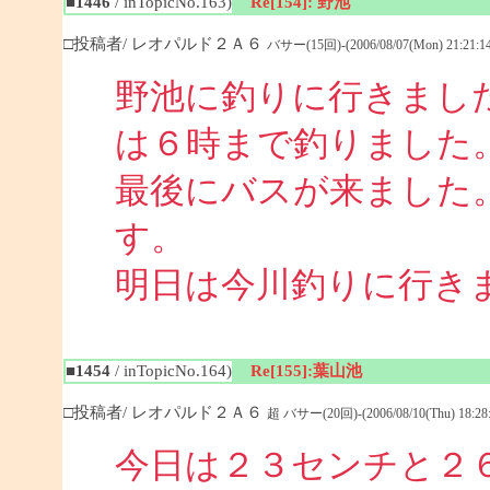
■1446
/ inTopicNo.163)
Re[154]: 野池
□投稿者/ レオパルド２Ａ６
バサー(15回)-(2006/08/07(Mon) 21:21:14
野池に釣りに行きまし
は６時まで釣りました
最後にバスが来ました
す。
明日は今川釣りに行き
■1454
/ inTopicNo.164)
Re[155]:葉山池
□投稿者/ レオパルド２Ａ６
超 バサー(20回)-(2006/08/10(Thu) 18:28:
今日は２３センチと２