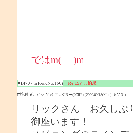
ではm(_ _)m
■1479
/ inTopicNo.166)
Re[157]: :釣果
□投稿者/ アッツ
超 アングラー(205回)-(2006/09/18(Mon) 10:55:31)
リックさん お久しぶり
御座います！