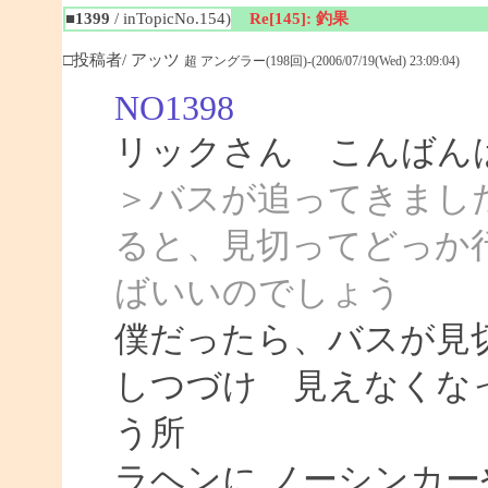
■1399
/ inTopicNo.154)
Re[145]: 釣果
□投稿者/ アッツ
超 アングラー(198回)-(2006/07/19(Wed) 23:09:04)
NO1398
リックさん こんばん
＞バスが追ってきまし
ると、見切ってどっか
ばいいのでしょう
僕だったら、バスが見
しつづけ 見えなくな
う所
ラヘンに ノーシンカ