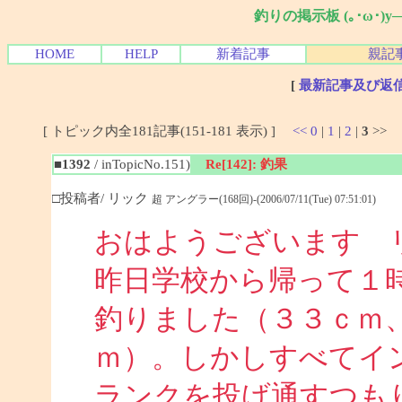
釣りの掲示板 (｡･ω･)
HOME
HELP
新着記事
親記
[
最新記事及び返
[ トピック内全181記事(151-181 表示) ]
<<
0
|
1
|
2
|
3
>>
■1392
/ inTopicNo.151)
Re[142]: 釣果
□投稿者/ リック
超 アングラー(168回)-(2006/07/11(Tue) 07:51:01)
おはようございます 
昨日学校から帰って１
釣りました（３３ｃｍ
ｍ）。しかしすべてイ
ランクを投げ通すつも