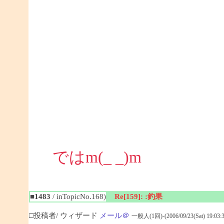
ではm(_ _)m
■1483
/ inTopicNo.168)
Re[159]: :釣果
□投稿者/ ウィザード
メール＠
一般人(1回)-(2006/09/23(Sat) 19:03:3