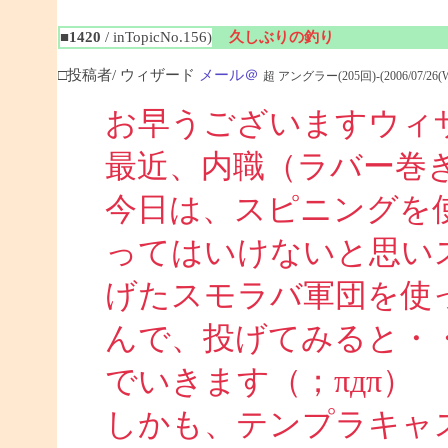
■1420
/ inTopicNo.156)
久しぶりの釣り
□投稿者/ ウィザード
メール＠
超 アングラー(205回)-(2006/07/26(Wed
お早うございますウィ
最近、内職（ラバー巻
今日は、スピニングを
ってはいけないと思い
げたスモラバ軍団を使
んで、投げてみると・
でいきます（；πдπ）
しかも、テンプラキャ