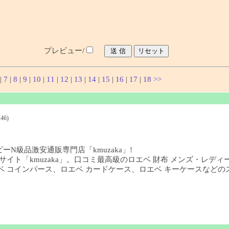
プレビュー/
|
7
|
8
|
9
|
10
|
11
|
12
|
13
|
14
|
15
|
16
|
17
|
18
>>
46)
ーN級品激安通販専門店「kmuzaka」!
イト「kmuzaka」。口コミ最高級のロエベ 財布 メンズ・レディ
、ロエベ コインパース、ロエベ カードケース、ロエベ キーケースな