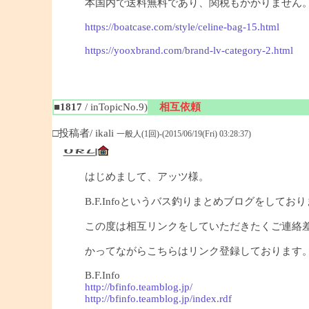
本国内で送料無料であり、関税もかかりません
https://boatcase.com/style/celine-bag-15.html
https://yooxbrand.com/brand-lv-category-2.html
■1817
/ inTopicNo.9)
相互依頼
□投稿者/ ikali
一般人(1回)-(2015/06/19(Fri) 03:28:37)
はじめまして、アッツ様。
B.F.Infoというバス釣りまとめブログをしており
この度は相互リンクをしていただきたくご連絡
かってながらこちらはリンク登録しております
B.F.Info
http://bfinfo.teamblog.jp/
http://bfinfo.teamblog.jp/index.rdf