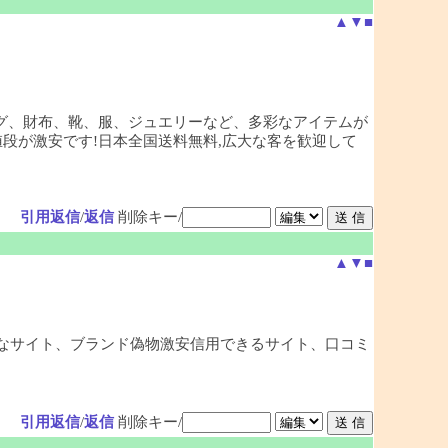
▲
▼
■
バッグ、財布、靴、服、ジュエリーなど、多彩なアイテムが
段が激安です!日本全国送料無料,広大な客を歓迎して
引用返信
/
返信
削除キー/
▲
▼
■
安全なサイト、ブランド偽物激安信用できるサイト、口コミ
引用返信
/
返信
削除キー/