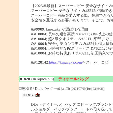
【2025年最新】スーパーコピー 安全なサイト &#82
スーパーコピー 安全なサイト &#8212; 信頼できる
スーパーコピー商品を購入する際、信頼できる
安全性を重視する必要があります。そこで、おすすめ
&#9989; kmuzaka が選ばれる理由
&#10004; 長年の運営実績 &#8211;30年以上
&#10004; 超A級クオリティ &#8211; 細
&#10004; 安全な決済システム &#8211; 個
&#10004; 追跡可能な配送サービス &#8211;
&#10004; お得な特典あり &#8211; 初回
&#128142;
https://kmuzaka.com/
> スーパーコピ
■1820
/ inTopicNo.8)
ディオールバッグ
□投稿者/ Diorバッグ
一般人(1回)-(2024/07/09(Tue) 23:49:31)
Dior（ディオール）バッグ コピー 人気ブランド 
ルショルダーバッグ/ブック トートを取り扱っ