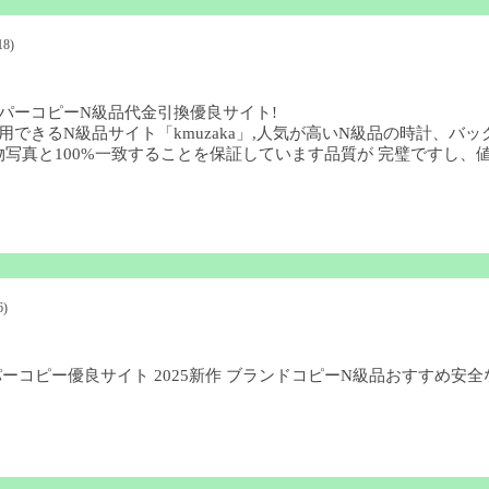
18)
パーコピーN級品代金引換優良サイト!
用できるN級品サイト「kmuzaka」,人気が高いN級品の時計、
写真と100%一致することを保証しています品質が 完璧ですし、値
6)
ーパーコピー優良サイト 2025新作 ブランドコピーN級品おすすめ