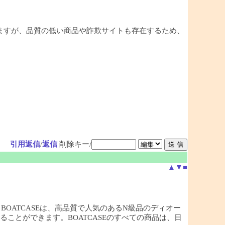
ますが、品質の低い商品や詐欺サイトも存在するため、
引用返信
/
返信
削除キー/
▲
▼
■
店，BOATCASEは、高品質で人気のあるN級品のディオー
ことができます。BOATCASEのすべての商品は、日