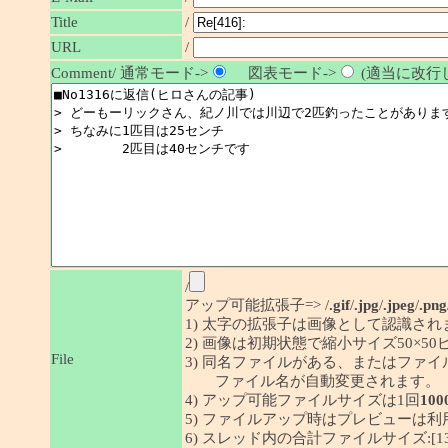
Title
/
URL
/
Comment/ 通常モード->
図表モード->
(適当に改行し
/
アップ可能拡張子=> /
.gif
/
.jpg
/
.jpeg
/
.png
1) 太字の拡張子は画像として認識され
2) 画像は初期状態で縮小サイズ50×
File
3) 同名ファイルがある、またはファ
ファイル名が自動変更されます。
4) アップ可能ファイルサイズは1回
100
5) ファイルアップ時はプレビューは
6) スレッド内の合計ファイルサイズ:[1341