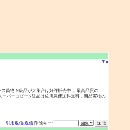
▼
■
ース偽物 N級品が大集合は好評販売中， 最高品質の
どのスーパーコピーN級品は佐川急便送料無料，商品実物の
引用返信
/
返信
削除キー/