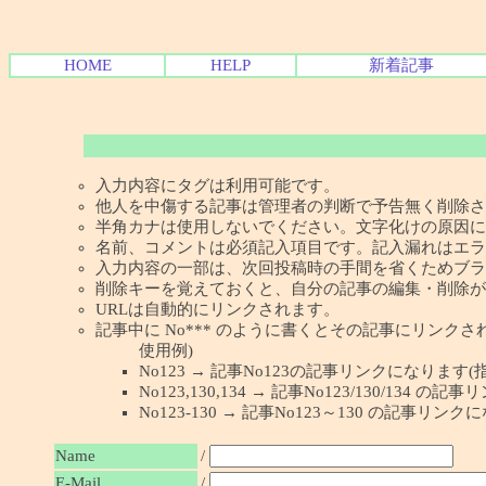
HOME
HELP
新着記事
入力内容にタグは利用可能です。
他人を中傷する記事は管理者の判断で予告無く削除さ
半角カナは使用しないでください。文字化けの原因に
名前、コメントは必須記入項目です。記入漏れはエラ
入力内容の一部は、次回投稿時の手間を省くためブラ
削除キーを覚えておくと、自分の記事の編集・削除が
URLは自動的にリンクされます。
記事中に No*** のように書くとその記事にリンクされま
使用例)
No123 → 記事No123の記事リンクになります(
No123,130,134 → 記事No123/130/134
No123-130 → 記事No123～130 の記事リン
Name
/
E-Mail
/