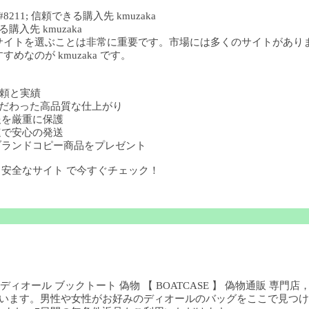
11; 信頼できる購入先 kmuzaka
購入先 kmuzaka
サイトを選ぶことは非常に重要です。市場には多くのサイトがあり
なのが kmuzaka です。
の信頼と実績
部までこだわった高品質な仕上がり
人情報を厳重に保護
 迅速で安心の発送
購入でブランドコピー商品をプレゼント
ー 安全なサイト で今すぐチェック！
ディオール ブックトート 偽物 【 BOATCASE 】 偽物通販 専門
ています。男性や女性がお好みのディオールのバッグをここで見つける