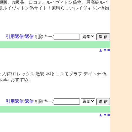
通販、N級品、口コミ、ルイヴィトン偽物、最高級ルイ
最大級ルイヴィトン偽サイト！素晴らしいルイヴィトン偽物
引用返信
/
返信
削除キー/
▲
▼
■
々入荷!ロレックス 激安 本物 コスモグラフ デイトナ 偽
ka おすすめ!
引用返信
/
返信
削除キー/
▲
▼
■