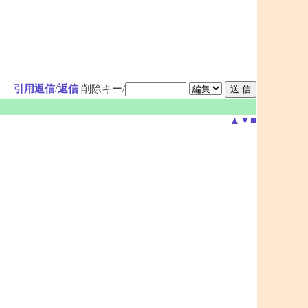
引用返信
/
返信
削除キー/
▲
▼
■