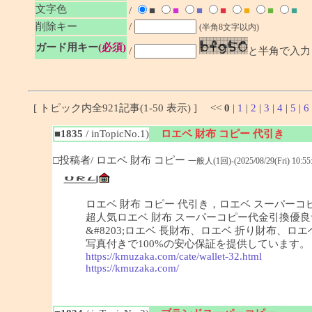
文字色
/
■
■
■
■
■
■
■
削除キー
/
(半角8文字以内)
ガード用キー
(必須)
/
と半角で入力
[ トピック内全921記事(1-50 表示) ] <<
0
|
1
|
2
|
3
|
4
|
5
|
6
■1835
/ inTopicNo.1)
ロエベ 財布 コピー 代引き
□投稿者/ ロエベ 財布 コピー
一般人(1回)-(2025/08/29(Fri) 10:55:
ロエベ 財布 コピー 代引き，ロエベ スーパーコピ
超人気ロエベ 財布 スーパーコピー代金引換優良サ
&#8203;ロエベ 長財布、ロエベ 折り財布
写真付きで100%の安心保証を提供しています。
https://kmuzaka.com/cate/wallet-32.html
https://kmuzaka.com/