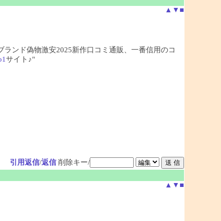
▲
▼
■
、ブランド偽物激安2025新作口コミ通販、一番信用のコ
o1
サイト♪"
引用返信
/
返信
削除キー/
▲
▼
■