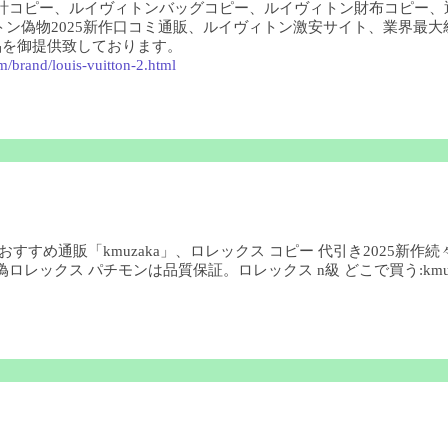
時計コピー、ルイヴィトンバッグコピー、ルイヴィトン財布コピー、
ヴィトン偽物2025新作口コミ通販、ルイヴィトン激安サイト、業界
品を御提供致しております。
m/brand/louis-vuitton-2.html
すすめ通販「kmuzaka」、ロレックス コピー 代引き2025新作続
レックス パチモンは品質保証。ロレックス n級 どこで買う:kmuza