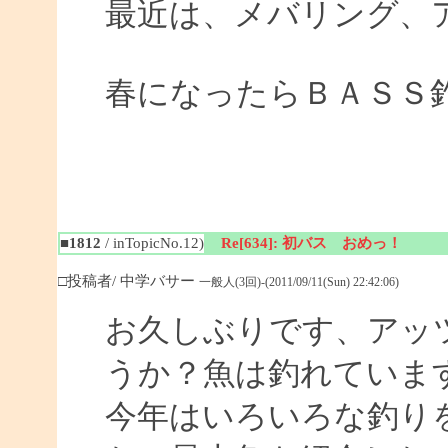
最近は、メバリング、
春になったらＢＡＳＳ
■1812
/ inTopicNo.12)
Re[634]: 初バス おめっ！
□投稿者/ 中学バサー
一般人(3回)-(2011/09/11(Sun) 22:42:06)
お久しぶりです、アッ
うか？魚は釣れていま
今年はいろいろな釣り