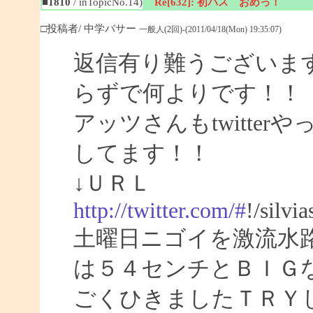
■1810
/ inTopicNo.14)
Re[632]: 初バス おめっ！
□投稿者/ 中学バサー
一般人(2回)-(2011/04/18(Mon) 19:35:07)
返信有り難うございま
らずで何よりです！！
アッツさんもtwitte
してます！！
↓ＵＲＬ
http://twitter.com/#
!/silvi
土曜日ニゴイを激流水
は５４センチとＢＩＧ
ごくひきましたＴＲＹ