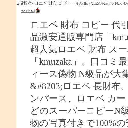
□投稿者/ ロエベ 財布 コピー
一般人(1回)-(2025/08/29(Fri) 10:55:46)
ロエベ 財布 コピー 
品激安通販専門店「kmuz
超人気ロエベ 財布 ス
「kmuzaka」。口コ
ィース偽物 N級品が大
&#8203;ロエベ 長財
ンパース、ロエベ カー
どのスーパーコピーN
物の写真付きで100%