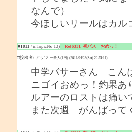
なんで）
今ほしいリールはカル
■1811
/ inTopicNo.13)
Re[633]: 初バス おめっ！
□投稿者/ アッツ
一般人(1回)-(2011/04/23(Sat) 22:55:11)
中学バサーさん こん
ニゴイおめっ！釣果あ
ルアーのロストは痛い
また次週 がんばって