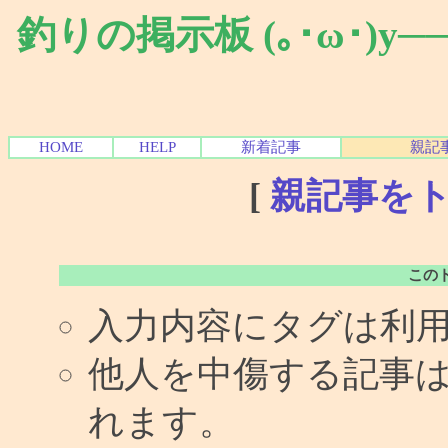
釣りの掲示板 (｡･ω･)y
HOME
HELP
新着記事
親記
[
親記事を
この
入力内容にタグは利
他人を中傷する記事
れます。