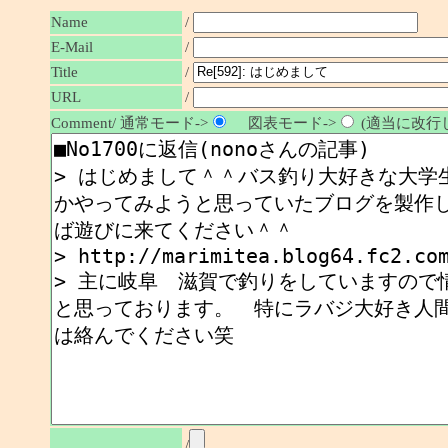
Name
/
E-Mail
/
/
Title
URL
/
Comment/ 通常モード->
図表モード->
(適当に改行し
/