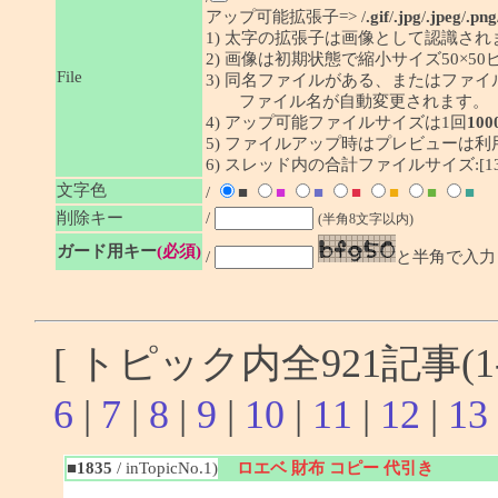
アップ可能拡張子=> /
.gif
/
.jpg
/
.jpeg
/
.png
1) 太字の拡張子は画像として認識され
2) 画像は初期状態で縮小サイズ50×
File
3) 同名ファイルがある、またはファ
ファイル名が自動変更されます。
4) アップ可能ファイルサイズは1回
100
5) ファイルアップ時はプレビューは
6) スレッド内の合計ファイルサイズ:[1341
文字色
/
■
■
■
■
■
■
■
削除キー
/
(半角8文字以内)
ガード用キー
(必須)
/
と半角で入力
[ トピック内全921記事(1-
6
|
7
|
8
|
9
|
10
|
11
|
12
|
13
■1835
/ inTopicNo.1)
ロエベ 財布 コピー 代引き