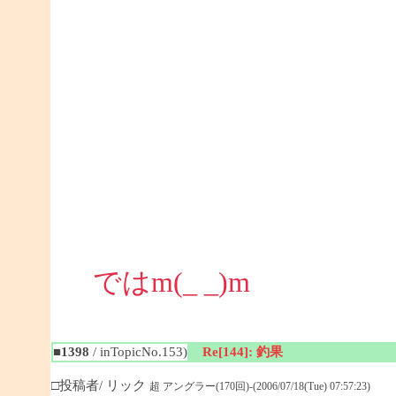
ではm(_ _)m
■1398
/ inTopicNo.153)
Re[144]: 釣果
□投稿者/ リック
超 アングラー(170回)-(2006/07/18(Tue) 07:57:23)