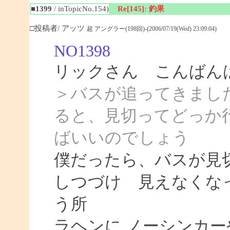
■1399
/ inTopicNo.154)
Re[145]: 釣果
□投稿者/ アッツ
超 アングラー(198回)-(2006/07/19(Wed) 23:09:04)
NO1398
リックさん こんばん
＞バスが追ってきまし
ると、見切ってどっか
ばいいのでしょう
僕だったら、バスが見
しつづけ 見えなくな
う所
ラヘンに ノーシンカ