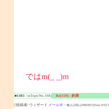
ではm(_ _)m
■1483
/ inTopicNo.168)
Re[159]: :釣果
□投稿者/ ウィザード
メール＠
一般人(1回)-(2006/09/23(Sat) 19:03:3