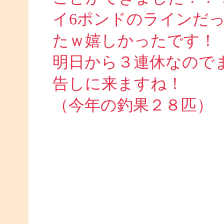
イ6ポンドのラインだ
たｗ嬉しかったです！
明日から３連休なので
告しに来ますね！
（今年の釣果２８匹）