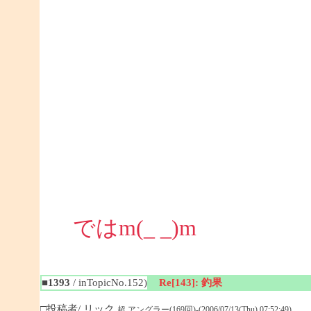
ではm(_ _)m
■1393
/ inTopicNo.152)
Re[143]: 釣果
□投稿者/ リック
超 アングラー(169回)-(2006/07/13(Thu) 07:52:49)