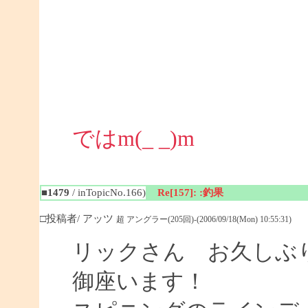
ではm(_ _)m
■1479
/ inTopicNo.166)
Re[157]: :釣果
□投稿者/ アッツ
超 アングラー(205回)-(2006/09/18(Mon) 10:55:31)
リックさん お久しぶり
御座います！