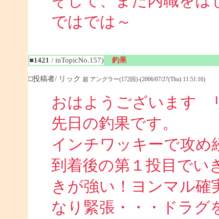
そして、また内職をは
ではでは～
■1421
/ inTopicNo.157)
釣果
□投稿者/ リック
超 アングラー(172回)-(2006/07/27(Thu) 11:51:16)
おはようございます 
先日の釣果です。
インチワッキーで攻め
到着後の第１投目でい
きが強い！ヨンマル確
なり緊張・・・ドラグ