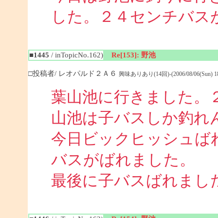
した。２４センチバス
■1445
/ inTopicNo.162)
Re[153]: 野池
□投稿者/ レオパルド２Ａ６
興味ありあり(14回)-(2006/08/06(Sun) 18:
葉山池に行きました。
山池は子バスしか釣れ
今日ビックヒッシュば
バスがばれました。
最後に子バスばれまし