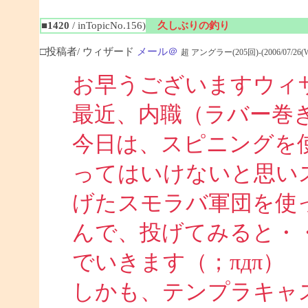
■1420
/ inTopicNo.156)
久しぶりの釣り
□投稿者/ ウィザード
メール＠
超 アングラー(205回)-(2006/07/26(Wed
お早うございますウィ
最近、内職（ラバー巻
今日は、スピニングを
ってはいけないと思い
げたスモラバ軍団を使
んで、投げてみると・
でいきます（；πдπ）
しかも、テンプラキャ