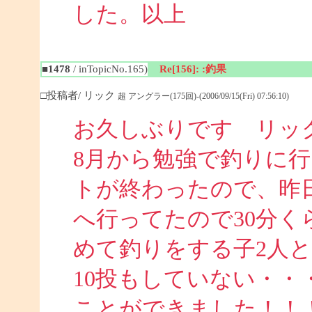
した。以上
■1478
/ inTopicNo.165)
Re[156]: :釣果
□投稿者/ リック
超 アングラー(175回)-(2006/09/15(Fri) 07:56:10)
お久しぶりです リッ
8月から勉強で釣りに
トが終わったので、昨
へ行ってたので30分
めて釣りをする子2人
10投もしていない・・
ことができました！！