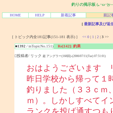
釣りの掲示板 (｡･ω･)
HOME
HELP
新着記事
親記
[
最新記事及び返
[ トピック内全181記事(151-181 表示) ]
<<
0
|
1
|
2
|
3
>>
■1392
/ inTopicNo.151)
Re[142]: 釣果
□投稿者/ リック
超 アングラー(168回)-(2006/07/11(Tue) 07:51:01)
おはようございます 
昨日学校から帰って１
釣りました（３３ｃｍ
ｍ）。しかしすべてイ
ランクを投げ通すつも