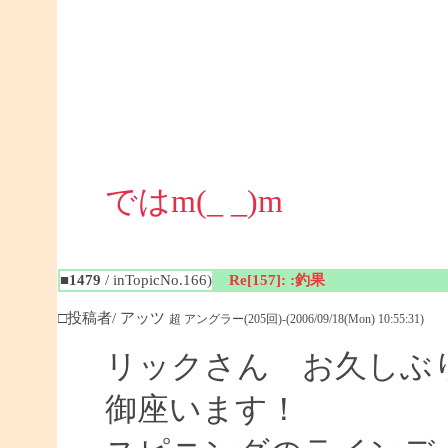
ではm(_ _)m
■1479
/ inTopicNo.166)
Re[157]: :釣果
□投稿者/ アッツ
超 アングラー(205回)-(2006/09/18(Mon) 10:55:31)
リックさん お久しぶり
御座います！