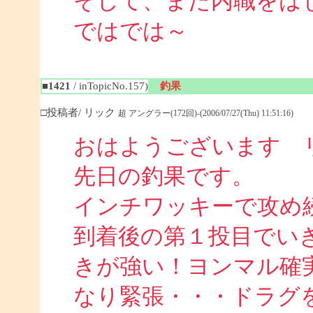
そして、また内職をは
ではでは～
■1421
/ inTopicNo.157)
釣果
□投稿者/ リック
超 アングラー(172回)-(2006/07/27(Thu) 11:51:16)
おはようございます 
先日の釣果です。
インチワッキーで攻め
到着後の第１投目でい
きが強い！ヨンマル確
なり緊張・・・ドラグ