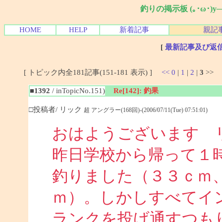
釣りの掲示板 (｡･ω･)
HOME
HELP
新着記事
親記
[
最新記事及び返
[ トピック内全181記事(151-181 表示) ]
<<
0
|
1
|
2
|
3
>>
■1392
/ inTopicNo.151)
Re[142]: 釣果
□投稿者/ リック
超 アングラー(168回)-(2006/07/11(Tue) 07:51:01)
おはようございます 
昨日学校から帰って１
釣りました（３３ｃｍ
ｍ）。しかしすべてイ
ランクを投げ通すつも