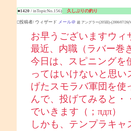
■1420
/ inTopicNo.156)
久しぶりの釣り
□投稿者/ ウィザード
メール＠
超 アングラー(205回)-(2006/07/26(Wed
お早うございますウィ
最近、内職（ラバー巻
今日は、スピニングを
ってはいけないと思い
げたスモラバ軍団を使
んで、投げてみると・
でいきます（；πдπ）
しかも、テンプラキャ