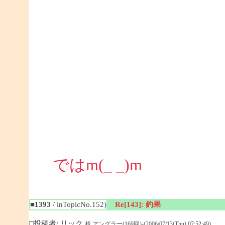
ではm(_ _)m
■1393
/ inTopicNo.152)
Re[143]: 釣果
□投稿者/ リック
超 アングラー(169回)-(2006/07/13(Thu) 07:52:49)