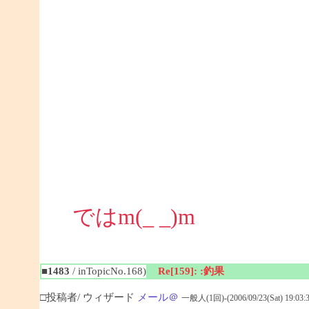
ではm(_ _)m
■1483
/ inTopicNo.168)
Re[159]: :釣果
□投稿者/ ウィザード
メール＠
一般人(1回)-(2006/09/23(Sat) 19:03:3