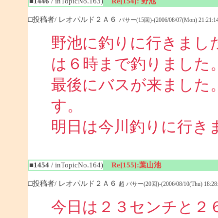
■1446
/ inTopicNo.163)
Re[154]: 野池
□投稿者/ レオパルド２Ａ６
バサー(15回)-(2006/08/07(Mon) 21:21:14
野池に釣りに行きまし
は６時まで釣りました
最後にバスが来ました
す。
明日は今川釣りに行き
■1454
/ inTopicNo.164)
Re[155]:葉山池
□投稿者/ レオパルド２Ａ６
超 バサー(20回)-(2006/08/10(Thu) 18:28:
今日は２３センチと２