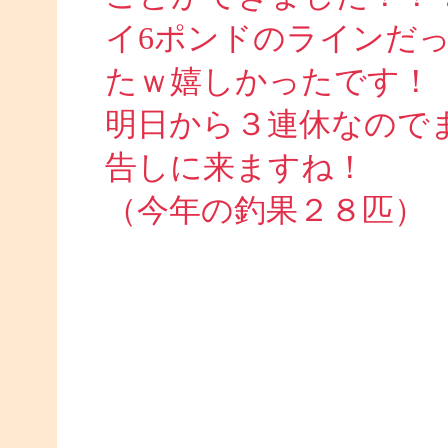
イ6ポンドのラインだ
たｗ嬉しかったです！
明日から３連休なので
告しに来ますね！
（今年の釣果２８匹）