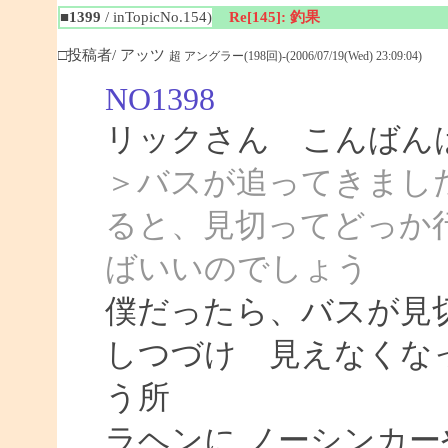
■1399
/ inTopicNo.154)
Re[145]: 釣果
□投稿者/ アッツ
超 アングラー(198回)-(2006/07/19(Wed) 23:09:04)
NO1398
リックさん こんばん
＞バスが追ってきまし
ると、見切ってどっか
ばいいのでしょう
僕だったら、バスが見
しつづけ 見えなくな
う所
ラヘンに ノーシンカ