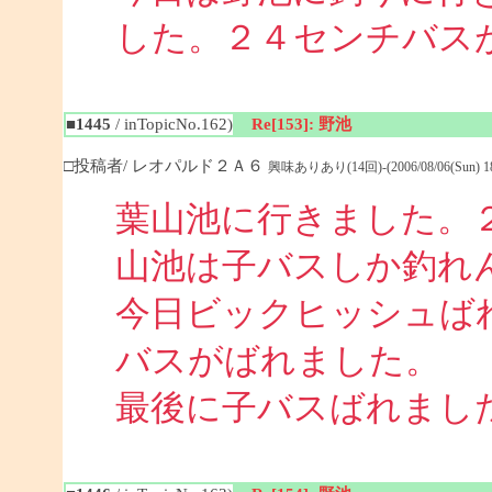
した。２４センチバス
■1445
/ inTopicNo.162)
Re[153]: 野池
□投稿者/ レオパルド２Ａ６
興味ありあり(14回)-(2006/08/06(Sun) 18:
葉山池に行きました。
山池は子バスしか釣れ
今日ビックヒッシュば
バスがばれました。
最後に子バスばれまし