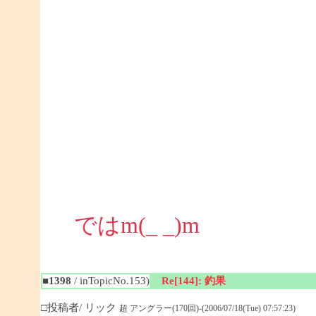
ではm(_ _)m
■1398
/ inTopicNo.153)
Re[144]: 釣果
□投稿者/ リック
超 アングラー(170回)-(2006/07/18(Tue) 07:57:23)