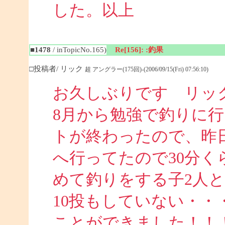
した。以上
■1478
/ inTopicNo.165)
Re[156]: :釣果
□投稿者/ リック
超 アングラー(175回)-(2006/09/15(Fri) 07:56:10)
お久しぶりです リッ
8月から勉強で釣りに
トが終わったので、昨
へ行ってたので30分
めて釣りをする子2人
10投もしていない・・
ことができました！！