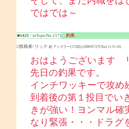
そして、また内職をは
ではでは～
■1421
/ inTopicNo.157)
釣果
□投稿者/ リック
超 アングラー(172回)-(2006/07/27(Thu) 11:51:16)
おはようございます 
先日の釣果です。
インチワッキーで攻め
到着後の第１投目でい
きが強い！ヨンマル確
なり緊張・・・ドラグ