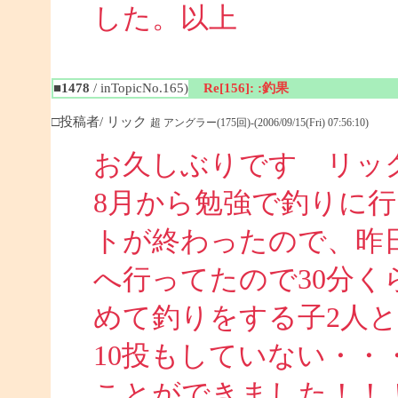
した。以上
■1478
/ inTopicNo.165)
Re[156]: :釣果
□投稿者/ リック
超 アングラー(175回)-(2006/09/15(Fri) 07:56:10)
お久しぶりです リッ
8月から勉強で釣りに
トが終わったので、昨
へ行ってたので30分
めて釣りをする子2人
10投もしていない・・
ことができました！！