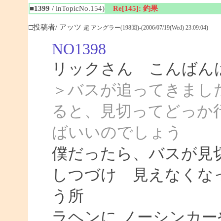
■1399
/ inTopicNo.154)
Re[145]: 釣果
□投稿者/ アッツ
超 アングラー(198回)-(2006/07/19(Wed) 23:09:04)
NO1398
リックさん こんばん
＞バスが追ってきまし
ると、見切ってどっか
ばいいのでしょう
僕だったら、バスが見
しつづけ 見えなくな
う所
ラヘンに ノーシンカ