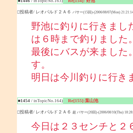
■1446
/ inTopicNo.163)
Re[154]: 野池
□投稿者/ レオパルド２Ａ６
バサー(15回)-(2006/08/07(Mon) 21:21:14
野池に釣りに行きまし
は６時まで釣りました
最後にバスが来ました
す。
明日は今川釣りに行き
■1454
/ inTopicNo.164)
Re[155]:葉山池
□投稿者/ レオパルド２Ａ６
超 バサー(20回)-(2006/08/10(Thu) 18:28:
今日は２３センチと２