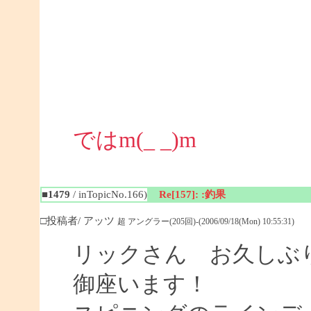
ではm(_ _)m
■1479
/ inTopicNo.166)
Re[157]: :釣果
□投稿者/ アッツ
超 アングラー(205回)-(2006/09/18(Mon) 10:55:31)
リックさん お久しぶり
御座います！