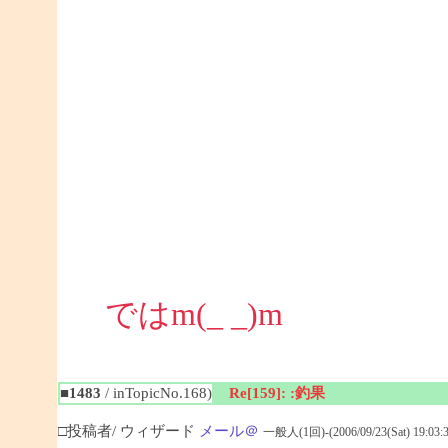
ではm(_ _)m
■1483
/ inTopicNo.168)
Re[159]: :釣果
□投稿者/ ウィザード
メール＠
一般人(1回)-(2006/09/23(Sat) 19:03:3