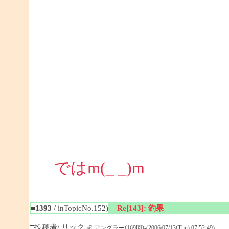
ではm(_ _)m
■1393
/ inTopicNo.152)
Re[143]: 釣果
□投稿者/ リック
超 アングラー(169回)-(2006/07/13(Thu) 07:52:49)