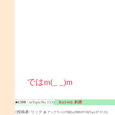
ではm(_ _)m
■1398
/ inTopicNo.153)
Re[144]: 釣果
□投稿者/ リック
超 アングラー(170回)-(2006/07/18(Tue) 07:57:23)