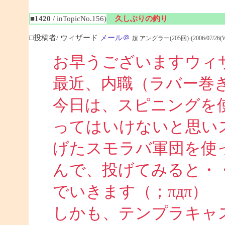
■1420
/ inTopicNo.156)
久しぶりの釣り
□投稿者/ ウィザード
メール＠
超 アングラー(205回)-(2006/07/26(Wed
お早うございますウィ
最近、内職（ラバー巻
今日は、スピニングを
ってはいけないと思い
げたスモラバ軍団を使
んで、投げてみると・
でいきます（；πдπ）
しかも、テンプラキャ