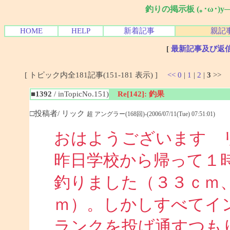
釣りの掲示板 (｡･ω･)
HOME
HELP
新着記事
親記
[
最新記事及び返
[ トピック内全181記事(151-181 表示) ]
<<
0
|
1
|
2
|
3
>>
■1392
/ inTopicNo.151)
Re[142]: 釣果
□投稿者/ リック
超 アングラー(168回)-(2006/07/11(Tue) 07:51:01)
おはようございます 
昨日学校から帰って１
釣りました（３３ｃｍ
ｍ）。しかしすべてイ
ランクを投げ通すつも