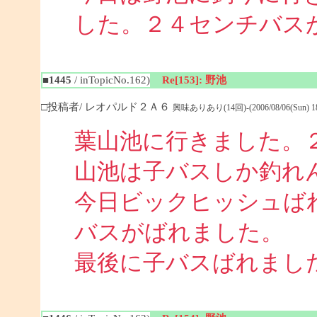
した。２４センチバス
■1445
/ inTopicNo.162)
Re[153]: 野池
□投稿者/ レオパルド２Ａ６
興味ありあり(14回)-(2006/08/06(Sun) 18:
葉山池に行きました。
山池は子バスしか釣れ
今日ビックヒッシュば
バスがばれました。
最後に子バスばれまし