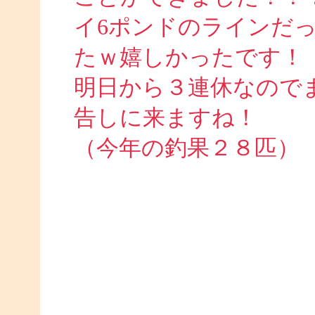
イ6ポンドのラインだ
たｗ嬉しかったです！
明日から３連休なので
告しに来ますね！
（今年の釣果２８匹）