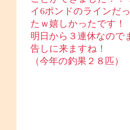
イ6ポンドのラインだ
たｗ嬉しかったです！
明日から３連休なので
告しに来ますね！
（今年の釣果２８匹）