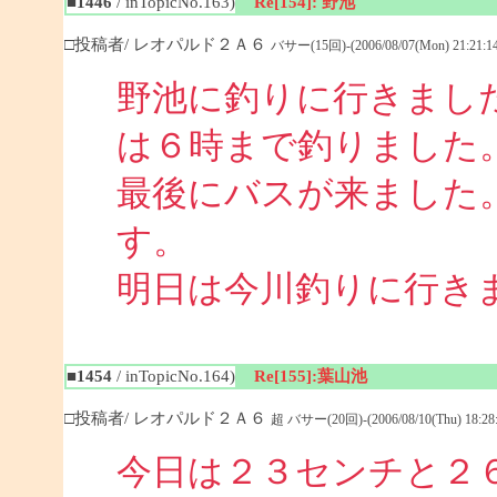
■1446
/ inTopicNo.163)
Re[154]: 野池
□投稿者/ レオパルド２Ａ６
バサー(15回)-(2006/08/07(Mon) 21:21:14
野池に釣りに行きまし
は６時まで釣りました
最後にバスが来ました
す。
明日は今川釣りに行き
■1454
/ inTopicNo.164)
Re[155]:葉山池
□投稿者/ レオパルド２Ａ６
超 バサー(20回)-(2006/08/10(Thu) 18:28:
今日は２３センチと２