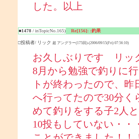
した。以上
■1478
/ inTopicNo.165)
Re[156]: :釣果
□投稿者/ リック
超 アングラー(175回)-(2006/09/15(Fri) 07:56:10)
お久しぶりです リッ
8月から勉強で釣りに
トが終わったので、昨
へ行ってたので30分
めて釣りをする子2人
10投もしていない・・
ことができました！！