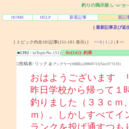
釣りの掲示板 (｡･ω･)
HOME
HELP
新着記事
親記
[
最新記事及び返
[ トピック内全181記事(151-181 表示) ]
<<
0
|
1
|
2
|
3
>>
■1392
/ inTopicNo.151)
Re[142]: 釣果
□投稿者/ リック
超 アングラー(168回)-(2006/07/11(Tue) 07:51:01)
おはようございます 
昨日学校から帰って１
釣りました（３３ｃｍ
ｍ）。しかしすべてイ
ランクを投げ通すつも