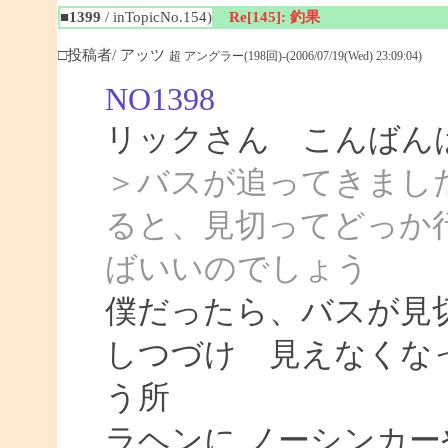
■1399
/ inTopicNo.154)
Re[145]: 釣果
□投稿者/ アッツ
超 アングラー(198回)-(2006/07/19(Wed) 23:09:04)
NO1398
リックさん こんばん
＞バスが追ってきまし
ると、見切ってどっか
ばいいのでしょう
僕だったら、バスが見
しつづけ 見えなくな
う所
ラヘンに ノーシンカ