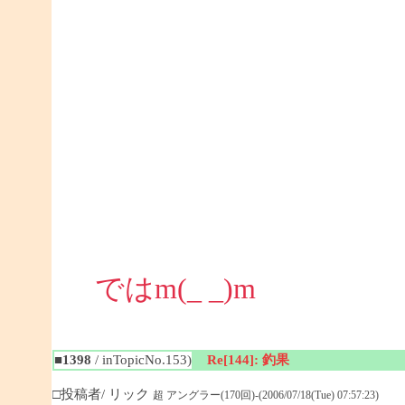
ではm(_ _)m
■1398
/ inTopicNo.153)
Re[144]: 釣果
□投稿者/ リック
超 アングラー(170回)-(2006/07/18(Tue) 07:57:23)