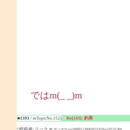
ではm(_ _)m
■1393
/ inTopicNo.152)
Re[143]: 釣果
□投稿者/ リック
超 アングラー(169回)-(2006/07/13(Thu) 07:52:49)