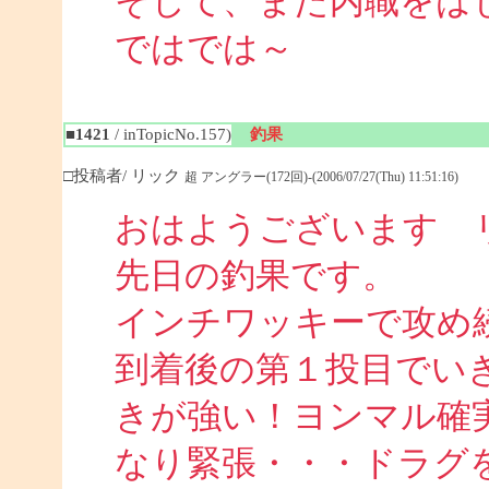
そして、また内職をは
ではでは～
■1421
/ inTopicNo.157)
釣果
□投稿者/ リック
超 アングラー(172回)-(2006/07/27(Thu) 11:51:16)
おはようございます 
先日の釣果です。
インチワッキーで攻め
到着後の第１投目でい
きが強い！ヨンマル確
なり緊張・・・ドラグ