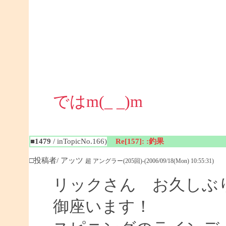
ではm(_ _)m
■1479
/ inTopicNo.166)
Re[157]: :釣果
□投稿者/ アッツ
超 アングラー(205回)-(2006/09/18(Mon) 10:55:31)
リックさん お久しぶり
御座います！