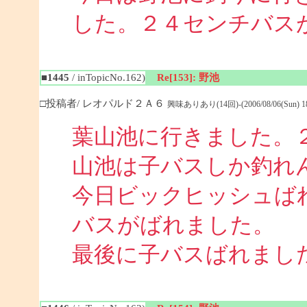
した。２４センチバス
■1445
/ inTopicNo.162)
Re[153]: 野池
□投稿者/ レオパルド２Ａ６
興味ありあり(14回)-(2006/08/06(Sun) 18:
葉山池に行きました。
山池は子バスしか釣れ
今日ビックヒッシュば
バスがばれました。
最後に子バスばれまし