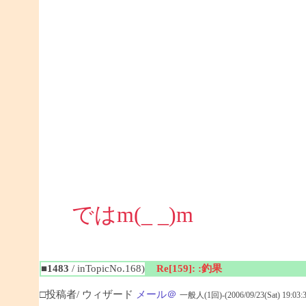
ではm(_ _)m
■1483
/ inTopicNo.168)
Re[159]: :釣果
□投稿者/ ウィザード
メール＠
一般人(1回)-(2006/09/23(Sat) 19:03:3