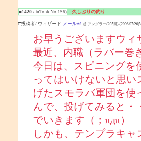
■1420
/ inTopicNo.156)
久しぶりの釣り
□投稿者/ ウィザード
メール＠
超 アングラー(205回)-(2006/07/26(Wed
お早うございますウィ
最近、内職（ラバー巻
今日は、スピニングを
ってはいけないと思い
げたスモラバ軍団を使
んで、投げてみると・
でいきます（；πдπ）
しかも、テンプラキャ