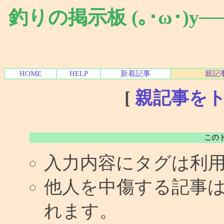
釣りの掲示板 (｡･ω･)y
HOME
HELP
新着記事
親記
[
親記事を
この
入力内容にタグは利
他人を中傷する記事
れます。