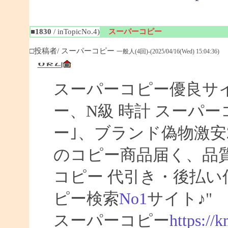
■1830
/ inTopicNo.4)
スーパーコピー
□投稿者/ スーパーコピー
一般人(4回)-(2025/04/16(Wed) 15:04:36)
スーパーコピー優良サイト
ー、N級 時計 スーパ
ー｣、ブランド偽物激安
のコピー商品届く、品
コピー 代引き・後払
ピー検索
No1
サイト♪"
スーパーコピー
https://