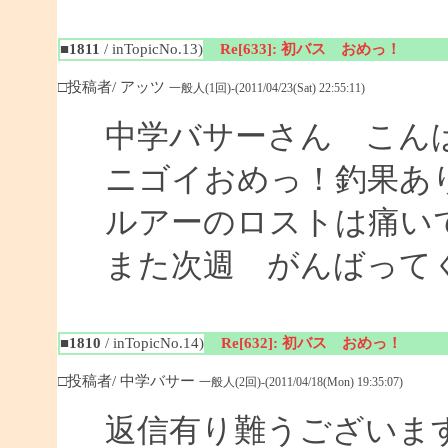
■1811
/ inTopicNo.13)
Re[633]: 初バス おめっ！
□投稿者/ アッツ
一般人(1回)-(2011/04/23(Sat) 22:55:11)
中学バサーさん こん
ニゴイおめっ！釣果あ
ルアーのロストは痛い
また次週 がんばって
■1810
/ inTopicNo.14)
Re[632]: 初バス おめっ！
□投稿者/ 中学バサー
一般人(2回)-(2011/04/18(Mon) 19:35:07)
返信有り難うございま