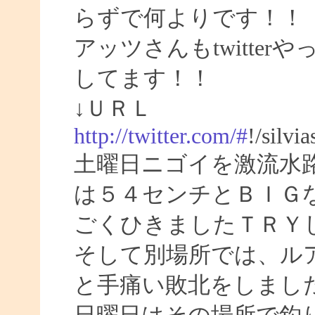
らずで何よりです！！
アッツさんもtwitte
してます！！
↓ＵＲＬ
http://twitter.com/#
!/silvi
土曜日ニゴイを激流水
は５４センチとＢＩＧ
ごくひきましたＴＲＹ
そして別場所では、ル
と手痛い敗北をしまし