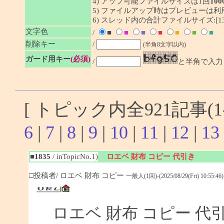
4) アップ可能ファイルサイズは1回
100
5) ファイルアップ時はプレビューは
6) スレッド内の合計ファイルサイズ:[1341
文字色
/
■
■
■
■
■
■
■
削除キー
/
(半角8文字以内)
ガード用キー
(必須)
/
と半角で入力
[ トピック内全921記事(1-
6
|
7
|
8
|
9
|
10
|
11
|
12
|
13
■1835
/ inTopicNo.1)
ロエベ 財布 コピー 代引き
□投稿者/ ロエベ 財布 コピー
一般人(1回)-(2025/08/29(Fri) 10:55:46)
ロエベ 財布 コピー 