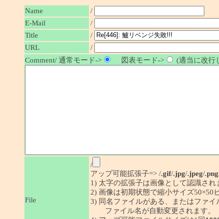
Name
/
E-Mail
/
/
Title
URL
/
Comment/ 通常モード->
図表モード->
(適当に改行し
/
アップ可能拡張子=> /
.gif
/
.jpg
/
.jpeg
/
.png
1) 太字の拡張子は画像として認識され
2) 画像は初期状態で縮小サイズ50×
File
3) 同名ファイルがある、またはファ
ファイル名が自動変更されます。