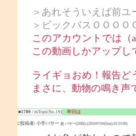
＞あれそういえば前ユ
＞ビックバスＯＯＯＯ
このアカウントでは（att
この動画しかアップし
ライギョおめ！報告ど
まさに、動物の鳴き声
■1789
/ inTopicNo.19)
昨日は
□投稿者/ 小学バサー
超 バサー(20回)-(2010/07/04(Sun) 03:33:00)