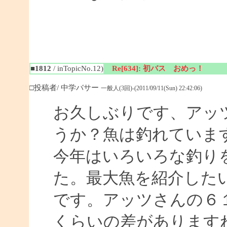
■1812
/ inTopicNo.12)
Re[634]: 初バス おめっ！
□投稿者/ 中学バサー
一般人(3回)-(2011/09/11(Sun) 22:42:06)
お久しぶりです、アッ
うか？魚は釣れていま
今年はいろいろな釣り
た。最大魚を紹介した
です。アッツさんの６１
くらいの差があります