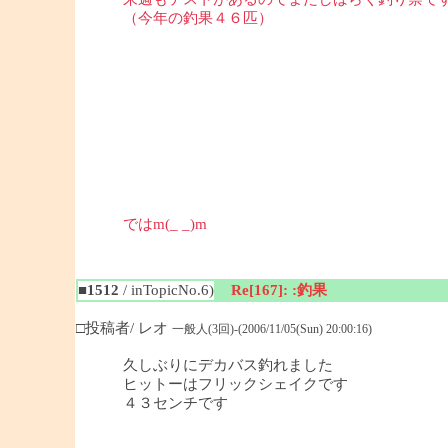
（今年の釣果４６匹）
ではm(_ _)m
■1512
/ inTopicNo.6)
Re[167]: :釣果
□投稿者/ レオ
一般人(3回)-(2006/11/05(Sun) 20:00:16)
久しぶりにデカバス釣れました
ヒットーはフリックシェイクです
４３センチです