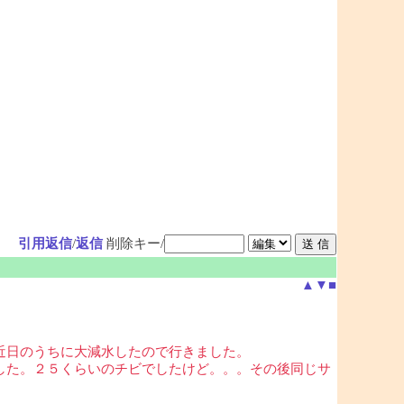
引用返信
/
返信
削除キー/
▲
▼
■
近日のうちに大減水したので行きました。
した。２５くらいのチビでしたけど。。。その後同じサ