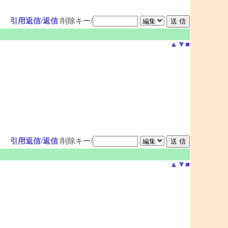
引用返信
/
返信
削除キー/
▲
▼
■
引用返信
/
返信
削除キー/
▲
▼
■