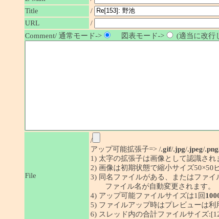
/
Title
URL
/
Comment/ 通常モード->
図表モード->
(適当に改行し
/
アップ可能拡張子=> /
.gif
/
.jpg
/
.jpeg
/
.png
1) 太字の拡張子は画像として認識され
2) 画像は初期状態で縮小サイズ50×
File
3) 同名ファイルがある、またはファ
ファイル名が自動変更されます。
4) アップ可能ファイルサイズは1回
100
5) ファイルアップ時はプレビューは
6) スレッド内の合計ファイルサイズ:[1292