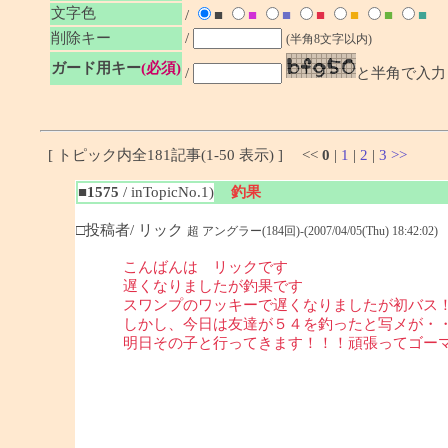
文字色
/
■
■
■
■
■
■
■
削除キー
/
(半角8文字以内)
ガード用キー
(必須)
/
と半角で入力
[ トピック内全181記事(1-50 表示) ] <<
0
|
1
|
2
|
3
>>
■1575
/ inTopicNo.1)
釣果
□投稿者/ リック
超 アングラー(184回)-(2007/04/05(Thu) 18:42:02)
こんばんは リックです
遅くなりましたが釣果です
スワンプのワッキーで遅くなりましたが初バス
しかし、今日は友達が５４を釣ったと写メが・
明日その子と行ってきます！！！頑張ってゴー