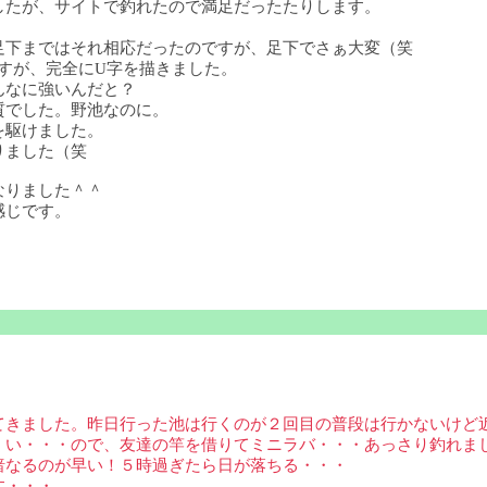
したが、サイトで釣れたので満足だったたりします。
足下まではそれ相応だったのですが、足下でさぁ大変（笑
すが、完全にU字を描きました。
んなに強いんだと？
質でした。野池なのに。
を駆けました。
りました（笑
なりました＾＾
感じです。
てきました。昨日行った池は行くのが２回目の普段は行かないけど
くい・・・ので、友達の竿を借りてミニラバ・・・あっさり釣れま
暗なるのが早い！５時過ぎたら日が落ちる・・・
す・・・