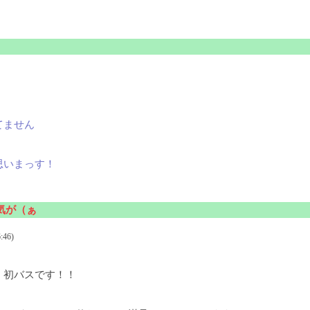
。
てません
思いまっす！
気が（ぁ
:46)
、初バスです！！