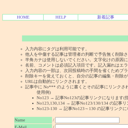
HOME
HELP
新着記事
入力内容にタグは利用可能です。
他人を中傷する記事は管理者の判断で予告無く削除さ
半角カナは使用しないでください。文字化けの原因に
名前、コメントは必須記入項目です。記入漏れはエラ
入力内容の一部は、次回投稿時の手間を省くためブラ
削除キーを覚えておくと、自分の記事の編集・削除が
URLは自動的にリンクされます。
記事中に No*** のように書くとその記事にリンクされま
使用例)
No123 → 記事No123の記事リンクになります(
No123,130,134 → 記事No123/130/134
No123-130 → 記事No123～130 の記事リン
Name
/
E-Mail
/