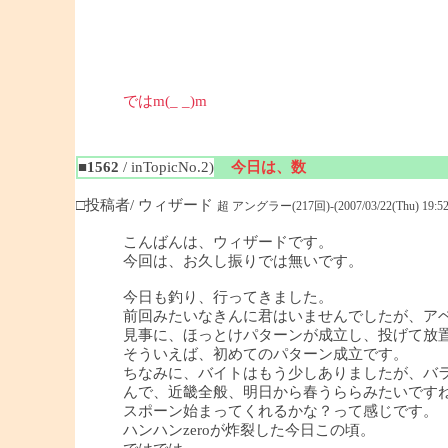
ではm(_ _)m
■1562
/ inTopicNo.2)
今日は、数
□投稿者/ ウィザード
超 アングラー(217回)-(2007/03/22(Thu) 19:52
こんばんは、ウィザードです。
今回は、お久し振りでは無いです。
今日も釣り、行ってきました。
前回みたいなきんに君はいませんでしたが、ア
見事に、ほっとけパターンが成立し、投げて放
そういえば、初めてのパターン成立です。
ちなみに、バイトはもう少しありましたが、バ
んで、近畿全般、明日から春うららみたいです
スポーン始まってくれるかな？って感じです。
ハンハンzeroが炸裂した今日この頃。