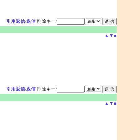
引用返信
/
返信
削除キー/
▲
▼
■
引用返信
/
返信
削除キー/
▲
▼
■