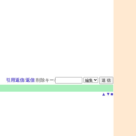
引用返信
/
返信
削除キー/
▲
▼
■