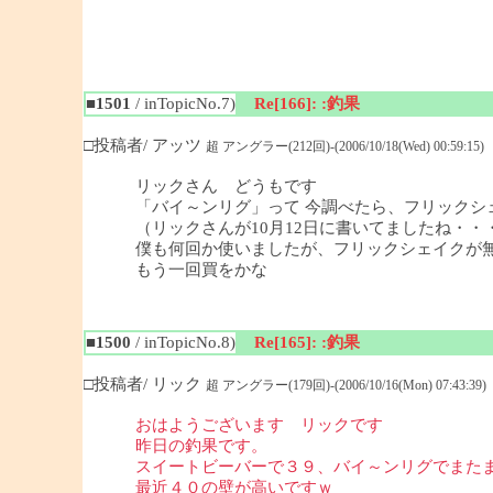
■1501
/ inTopicNo.7)
Re[166]: :釣果
□投稿者/ アッツ
超 アングラー(212回)-(2006/10/18(Wed) 00:59:15)
リックさん どうもです
「バイ～ンリグ」って 今調べたら、フリックシ
（リックさんが10月12日に書いてましたね・
僕も何回か使いましたが、フリックシェイクが
もう一回買をかな
■1500
/ inTopicNo.8)
Re[165]: :釣果
□投稿者/ リック
超 アングラー(179回)-(2006/10/16(Mon) 07:43:39)
おはようございます リックです
昨日の釣果です。
スイートビーバーで３９、バイ～ンリグでまた
最近４０の壁が高いですｗ