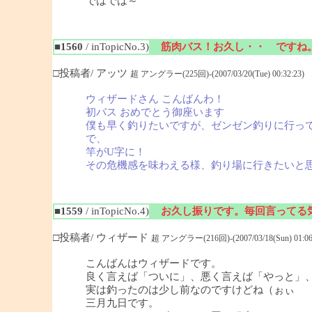
ではでは～
■1560
/ inTopicNo.3)
筋肉バス！お久し・・ ですね
□投稿者/ アッツ
超 アングラー(225回)-(2007/03/20(Tue) 00:32:23)
ウィザードさん こんばんわ！
初バス おめでとう御座います
僕も早く釣りたいですが、ゼンゼン釣りに行っ
で、
竿がU字に！
その危機感を味わえる様、釣り場に行きたいと
■1559
/ inTopicNo.4)
お久し振りです。毎回言ってる
□投稿者/ ウィザード
超 アングラー(216回)-(2007/03/18(Sun) 01:06
こんばんはウィザードです。
良く言えば「ついに」、悪く言えば「やっと」
実は釣ったのは少し前なのですけどね（ぉぃ
三月九日です。