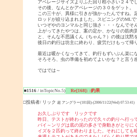
アベレージサイズよりふた回り程小さい２４で
その後、なんとかアベレージの３０をゲット。
この三十が、異様に引きが強かったんですね。
ロッドが絞り込まれました。スピニングのMLで
いつぞやのヨンマルと同じ強さ・・・なんでそ
上がってきたやつは、案の定か、かなりの筋肉
と、そんな不思議くん（ちゃん？）の後は沈黙
後日の釣行は坊主に終わり、疲労だけもって帰
最近は暖かくなってきて、釣行もずいぶん楽に
そろそろ、虫の準備を初めてよいかな？と言う
ではでは～
■1516
/ inTopicNo.5)
Re[168]: :釣果
□投稿者/ リック
超 アングラー(181回)-(2006/11/22(Wed) 07:53:41)
お久しぶりです リックです
昨日、テストが終わったので久々の釣りへ行っ
バイ～ンリグは底の泥の多さで身動きがとりに
イズを２匹釣って終わりました。それにしても
来週もテストがあるのでまたしばらく釣り禁で