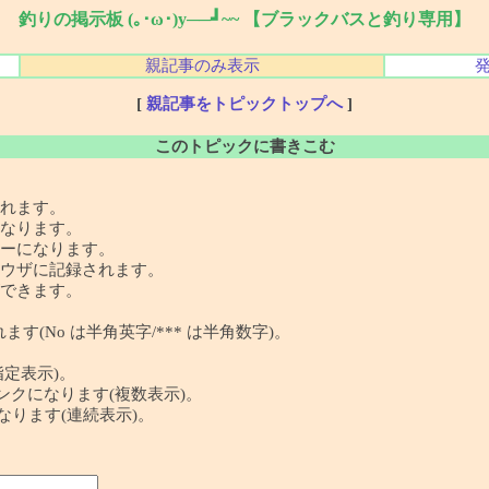
釣りの掲示板 (｡･ω･)y──┛~~ 【ブラックバスと釣り専用】
親記事のみ表示
[
親記事をトピックトップへ
]
このトピックに書きこむ
れます。
なります。
ーになります。
ウザに記録されます。
できます。
す(No は半角英字/*** は半角数字)。
指定表示)。
 の記事リンクになります(複数表示)。
クになります(連続表示)。