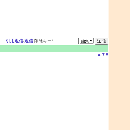
引用返信
/
返信
削除キー/
▲
▼
■