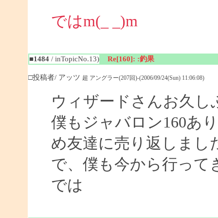
ではm(_ _)m
■1484
/ inTopicNo.13)
Re[160]: :釣果
□投稿者/ アッツ
超 アングラー(207回)-(2006/09/24(Sun) 11:06:08)
ウィザードさんお久し
僕もジャバロン160あ
め友達に売り返しまし
で、僕も今から行って
では