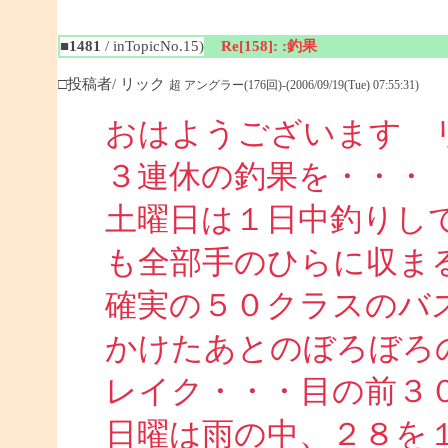
■1481
/ inTopicNo.15)
Re[158]: :釣果
□投稿者/ リック
超 アングラー(176回)-(2006/09/19(Tue) 07:55:31)
おはようございます 
３連休の釣果を・・・
土曜日は１日中釣りし
も全部手のひらに収ま
確実の５０クラスのバ
かけたあとのぼろぼろ
レイク・・・目の前３
日曜は雨の中、２８を