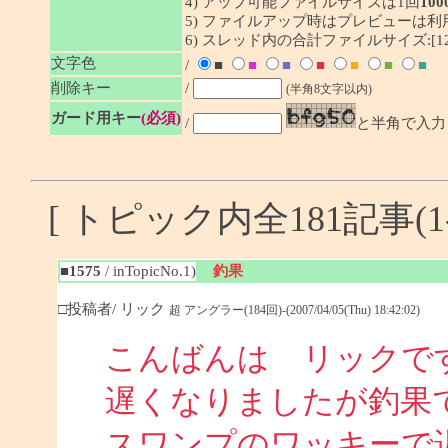
4) アップ可能ファイルサイズは1回
100
5) ファイルアップ時はプレビューは
6) スレッド内の合計ファイルサイズ:[1292
文字色
/
■
■
■
■
■
■
■
削除キー
/
(半角8文字以内)
ガード用キー
(必須)
/
と半角で入力
[ トピック内全181記事(1-
■1575
/ inTopicNo.1)
釣果
□投稿者/ リック
超 アングラー(184回)-(2007/04/05(Thu) 18:42:02)
こんばんは リックで
遅くなりましたが釣果
スワンプのワッキーで