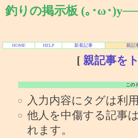
釣りの掲示板 (｡･ω･)y
HOME
HELP
新着記事
親記
[
親記事を
この
入力内容にタグは利
他人を中傷する記事
れます。