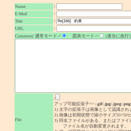
Name
/
E-Mail
/
/
Title
URL
/
Comment/ 通常モード->
図表モード->
(適当に改行し
/
アップ可能拡張子=> /
.gif
/
.jpg
/
.jpeg
/
.png
1) 太字の拡張子は画像として認識され
2) 画像は初期状態で縮小サイズ50×
File
3) 同名ファイルがある、またはファ
ファイル名が自動変更されます。