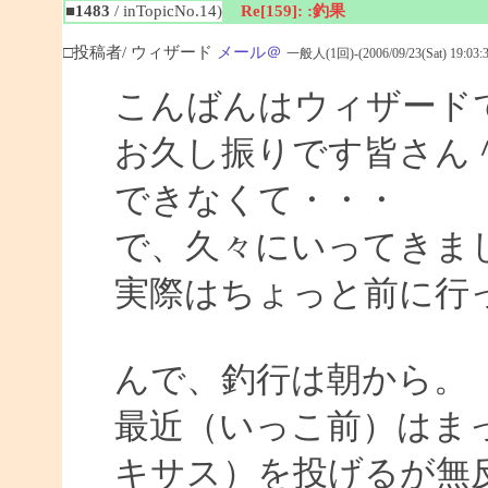
■1483
/ inTopicNo.14)
Re[159]: :釣果
□投稿者/ ウィザード
メール＠
一般人(1回)-(2006/09/23(Sat) 19:03:3
こんばんはウィザード
お久し振りです皆さん
できなくて・・・
で、久々にいってきま
実際はちょっと前に行
んで、釣行は朝から。
最近（いっこ前）はまっ
キサス）を投げるが無