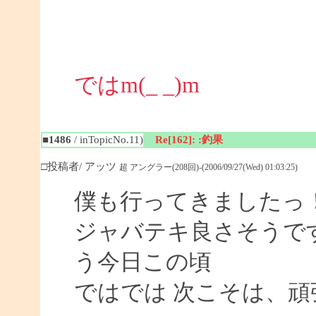
ではm(_ _)m
■1486
/ inTopicNo.11)
Re[162]: :釣果
□投稿者/ アッツ
超 アングラー(208回)-(2006/09/27(Wed) 01:03:25)
僕も行ってきましたっ
ジャバテキ良さそうです
う今日この頃
ではでは 次こそは、