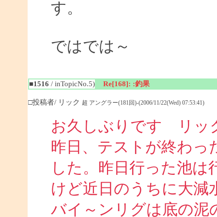
す。
ではでは～
■1516
/ inTopicNo.5)
Re[168]: :釣果
□投稿者/ リック
超 アングラー(181回)-(2006/11/22(Wed) 07:53:41)
お久しぶりです リッ
昨日、テストが終わっ
した。昨日行った池は
けど近日のうちに大減
バイ～ンリグは底の泥