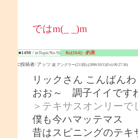
ではm(_ _)m
■1498
/ inTopicNo.9)
Re[164]: :釣果
□投稿者/ アッツ
超 アングラー(211回)-(2006/10/13(Fri) 00:27:36)
リックさん こんばんわ
おお～ 調子イイです
＞テキサスオンリーで
僕も今ハマッテマス
昔はスピニングのテキ