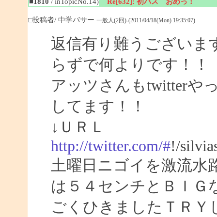
■1810
/ inTopicNo.14)
Re[632]: 初バス おめっ！
□投稿者/ 中学バサー
一般人(2回)-(2011/04/18(Mon) 19:35:07)
返信有り難うございま
らずで何よりです！！
アッツさんもtwitte
してます！！
↓ＵＲＬ
http://twitter.com/#
!/silvi
土曜日ニゴイを激流水
は５４センチとＢＩＧ
ごくひきましたＴＲＹ