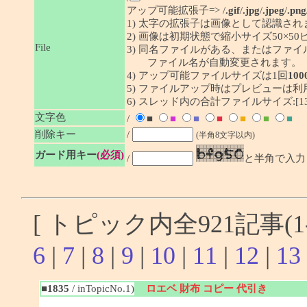
アップ可能拡張子=> /
.gif
/
.jpg
/
.jpeg
/
.png
1) 太字の拡張子は画像として認識され
2) 画像は初期状態で縮小サイズ50×
File
3) 同名ファイルがある、またはファ
ファイル名が自動変更されます。
4) アップ可能ファイルサイズは1回
100
5) ファイルアップ時はプレビューは
6) スレッド内の合計ファイルサイズ:[1341
文字色
/
■
■
■
■
■
■
■
削除キー
/
(半角8文字以内)
ガード用キー
(必須)
/
と半角で入力
[ トピック内全921記事(1-
6
|
7
|
8
|
9
|
10
|
11
|
12
|
13
■1835
/ inTopicNo.1)
ロエベ 財布 コピー 代引き