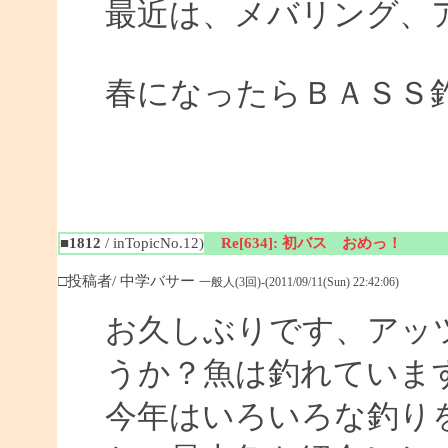
最近は、メバリング、
春になったらＢＡＳＳ
■1812
/ inTopicNo.12)
Re[634]: 初バス おめっ！
□投稿者/ 中学バサー
一般人(3回)-(2011/09/11(Sun) 22:42:06)
お久しぶりです、アッ
うか？魚は釣れていま
今年はいろいろな釣り