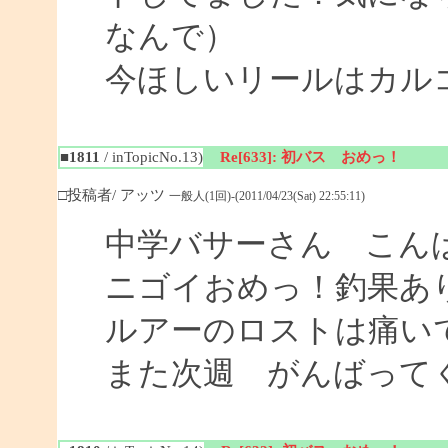
なんで）
今ほしいリールはカル
■1811
/ inTopicNo.13)
Re[633]: 初バス おめっ！
□投稿者/ アッツ
一般人(1回)-(2011/04/23(Sat) 22:55:11)
中学バサーさん こん
ニゴイおめっ！釣果あ
ルアーのロストは痛い
また次週 がんばって