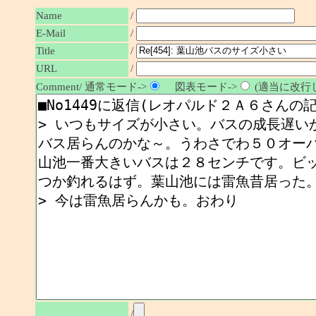
Name
/
E-Mail
/
/
Title
URL
/
Comment/ 通常モード->
図表モード->
(適当に改行し
/