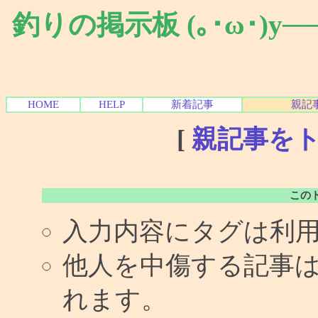
釣りの掲示板 (｡･ω･)y
HOME
HELP
新着記事
親記
[
親記事を
この
入力内容にタグは利
他人を中傷する記事
れます。