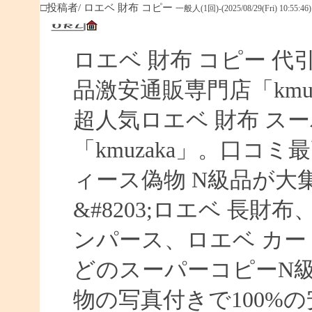
□投稿者/ ロエベ 財布 コピー
一般人(1回)-(2025/08/29(Fri) 10:55:46)
ロエベ 財布 コピー 
品激安通販専門店「kmuz
超人気ロエベ 財布 ス
「kmuzaka」。口コ
ィース偽物 N級品が大
&#8203;ロエベ 長財
ンパース、ロエベ カー
どのスーパーコピーN
物の写真付きで100%