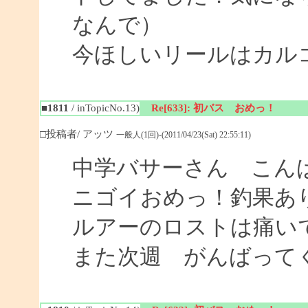
なんで）
今ほしいリールはカル
■1811
/ inTopicNo.13)
Re[633]: 初バス おめっ！
□投稿者/ アッツ
一般人(1回)-(2011/04/23(Sat) 22:55:11)
中学バサーさん こん
ニゴイおめっ！釣果あ
ルアーのロストは痛い
また次週 がんばって