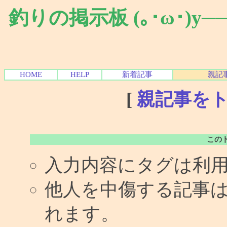
釣りの掲示板 (｡･ω･)y
HOME
HELP
新着記事
親記
[
親記事を
この
入力内容にタグは利
他人を中傷する記事
れます。