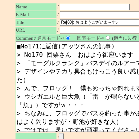
Name
/
E-Mail
/
/
Title
URL
/
Comment/ 通常モード->
図表モード->
(適当に改行し
/