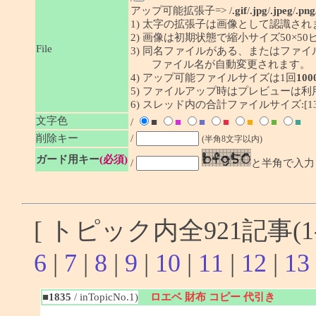
アップ可能拡張子=> /
.gif
/
.jpg
/
.jpeg
/
.png
1) 太字の拡張子は画像として認識され
2) 画像は初期状態で縮小サイズ50×
File
3) 同名ファイルがある、またはファ
ファイル名が自動変更されます。
4) アップ可能ファイルサイズは1回
100
5) ファイルアップ時はプレビューは
6) スレッド内の合計ファイルサイズ:[1341
文字色
/
■
■
■
■
■
■
■
削除キー
/
(半角8文字以内)
ガード用キー
(必須)
/
と半角で入力
[ トピック内全921記事(1-
6
|
7
|
8
|
9
|
10
|
11
|
12
|
13
■1835
/ inTopicNo.1)
ロエベ 財布 コピー 代引き