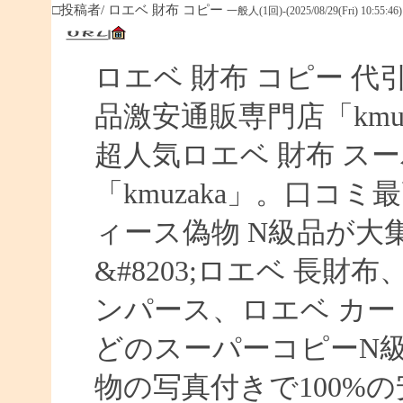
□投稿者/ ロエベ 財布 コピー
一般人(1回)-(2025/08/29(Fri) 10:55:46)
ロエベ 財布 コピー 
品激安通販専門店「kmuz
超人気ロエベ 財布 ス
「kmuzaka」。口コ
ィース偽物 N級品が大
&#8203;ロエベ 長財
ンパース、ロエベ カー
どのスーパーコピーN
物の写真付きで100%