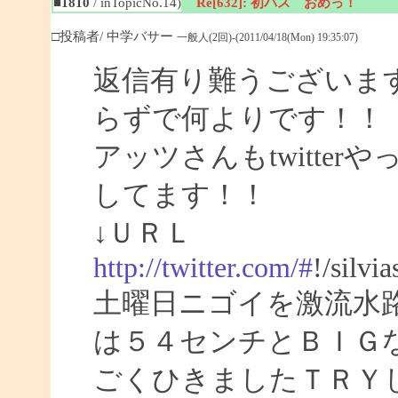
■1810
/ inTopicNo.14)
Re[632]: 初バス おめっ！
□投稿者/ 中学バサー
一般人(2回)-(2011/04/18(Mon) 19:35:07)
返信有り難うございま
らずで何よりです！！
アッツさんもtwitte
してます！！
↓ＵＲＬ
http://twitter.com/#
!/silvi
土曜日ニゴイを激流水
は５４センチとＢＩＧ
ごくひきましたＴＲＹ