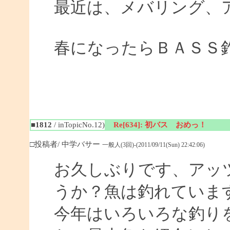
最近は、メバリング、
春になったらＢＡＳＳ
■1812
/ inTopicNo.12)
Re[634]: 初バス おめっ！
□投稿者/ 中学バサー
一般人(3回)-(2011/09/11(Sun) 22:42:06)
お久しぶりです、アッ
うか？魚は釣れていま
今年はいろいろな釣り