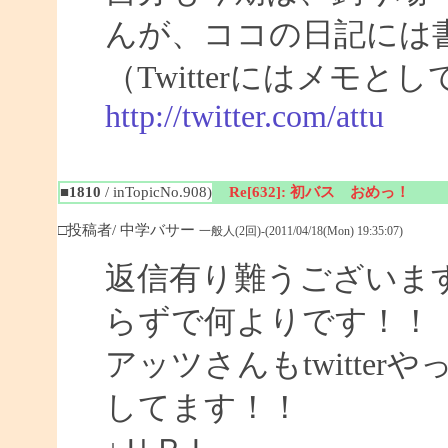
んが、ココの日記には
（Twitterにはメモ
http://twitter.com/attu
■1810
/ inTopicNo.908)
Re[632]: 初バス おめっ！
□投稿者/ 中学バサー
一般人(2回)-(2011/04/18(Mon) 19:35:07)
返信有り難うございま
らずで何よりです！！
アッツさんもtwitte
してます！！