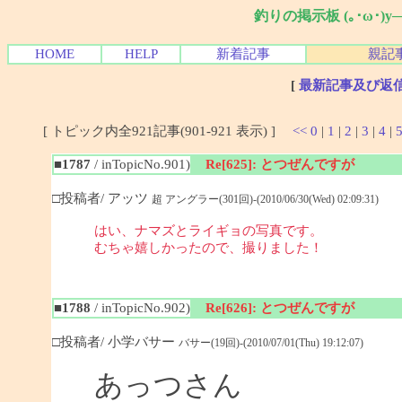
釣りの掲示板 (｡･ω･)
HOME
HELP
新着記事
親記
[
最新記事及び返
[ トピック内全921記事(901-921 表示) ]
<<
0
|
1
|
2
|
3
|
4
|
■1787
/ inTopicNo.901)
Re[625]: とつぜんですが
□投稿者/ アッツ
超 アングラー(301回)-(2010/06/30(Wed) 02:09:31)
はい、ナマズとライギョの写真です。
むちゃ嬉しかったので、撮りました！
■1788
/ inTopicNo.902)
Re[626]: とつぜんですが
□投稿者/ 小学バサー
バサー(19回)-(2010/07/01(Thu) 19:12:07)
あっつさん