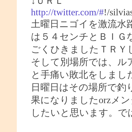
↓ＵＲＬ
http://twitter.com/#
!/silvi
土曜日ニゴイを激流水
は５４センチとＢＩＧ
ごくひきましたＴＲＹ
そして別場所では、ル
と手痛い敗北をしまし
日曜日はその場所で釣
果になりましたorzメ
したいと思います。ではまた