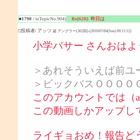
■1790
/ inTopicNo.904)
Re[628]: 昨日は
□投稿者/ アッツ
超 アングラー(302回)-(2010/07/04(Sun) 09:13:12)
小学バサー さんおは
＞あれそういえば前ユ
＞ビックバスＯＯＯＯ
このアカウントでは（att
この動画しかアップし
ライギョおめ！報告ど