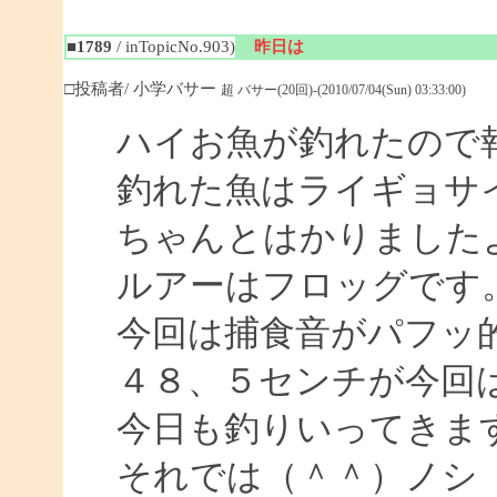
■1789
/ inTopicNo.903)
昨日は
□投稿者/ 小学バサー
超 バサー(20回)-(2010/07/04(Sun) 03:33:00)
ハイお魚が釣れたので
釣れた魚はライギョサ
ちゃんとはかりました
ルアーはフロッグです
今回は捕食音がパフッ
４８、５センチが今回
今日も釣りいってきま
それでは（＾＾）ノシ