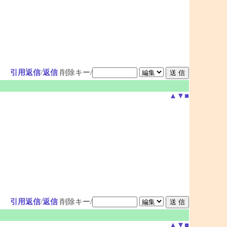
引用返信
/
返信
削除キー/
▲
▼
■
引用返信
/
返信
削除キー/
▲
▼
■