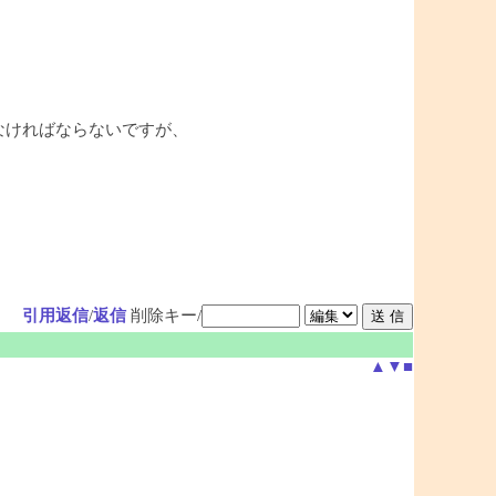
れなければならないですが、
引用返信
/
返信
削除キー/
▲
▼
■