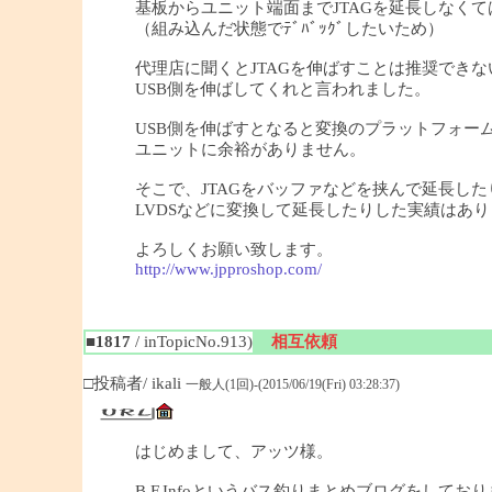
基板からユニット端面までJTAGを延長しなく
（組み込んだ状態でﾃﾞﾊﾞｯｸﾞしたいため）
代理店に聞くとJTAGを伸ばすことは推奨できな
USB側を伸ばしてくれと言われました。
USB側を伸ばすとなると変換のプラットフォーム
ユニットに余裕がありません。
そこで、JTAGをバッファなどを挟んで延長した
LVDSなどに変換して延長したりした実績はあ
よろしくお願い致します。
http://www.jpproshop.com/
■1817
/ inTopicNo.913)
相互依頼
□投稿者/ ikali
一般人(1回)-(2015/06/19(Fri) 03:28:37)
はじめまして、アッツ様。
B.F.Infoというバス釣りまとめブログをしており