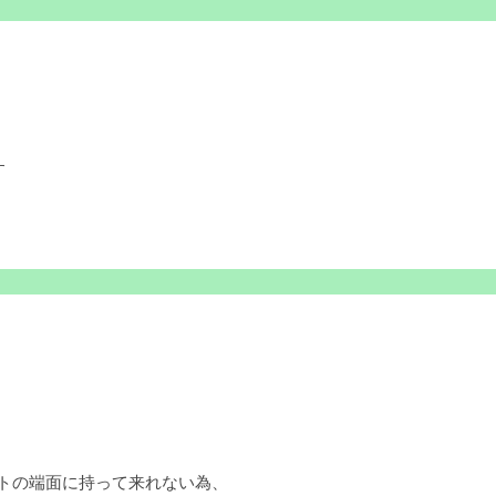
す
ットの端面に持って来れない為、