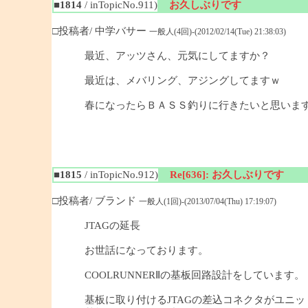
■1814
/ inTopicNo.911)
お久しぶりです
□投稿者/ 中学バサー
一般人(4回)-(2012/02/14(Tue) 21:38:03)
最近、アッツさん、元気にしてますか？
最近は、メバリング、アジングしてますｗ
春になったらＢＡＳＳ釣りに行きたいと思いま
■1815
/ inTopicNo.912)
Re[636]: お久しぶりです
□投稿者/ ブランド
一般人(1回)-(2013/07/04(Thu) 17:19:07)
JTAGの延長
お世話になっております。
COOLRUNNERⅡの基板回路設計をしています。
基板に取り付けるJTAGの差込コネクタがユニ