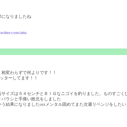
節になりましたね
/twitter.com/attu
！相変わらずで何よりです！！
ツイッターしてます！！
高サイズは５４センチとＢＩＧなニゴイを釣りました。ものすごく
Ｐバラシと手痛い敗北をしました
結果になりましたorzメンタル固めてまた次週リベンジをしたいと思い