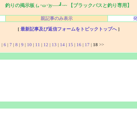
釣りの掲示板 (｡･ω･)y──┛~~ 【ブラックバスと釣り専用】
親記事のみ表示
[
最新記事及び返信フォームをトピックトップへ
]
5
|
6
|
7
|
8
|
9
|
10
|
11
|
12
|
13
|
14
|
15
|
16
|
17
|
18
>>