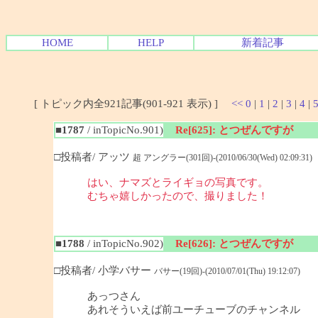
HOME
HELP
新着記事
[ トピック内全921記事(901-921 表示) ]
<<
0
|
1
|
2
|
3
|
4
|
■1787
/ inTopicNo.901)
Re[625]: とつぜんですが
□投稿者/ アッツ
超 アングラー(301回)-(2010/06/30(Wed) 02:09:31)
はい、ナマズとライギョの写真です。
むちゃ嬉しかったので、撮りました！
■1788
/ inTopicNo.902)
Re[626]: とつぜんですが
□投稿者/ 小学バサー
バサー(19回)-(2010/07/01(Thu) 19:12:07)
あっつさん
あれそういえば前ユーチューブのチャンネル