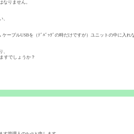
てはなりません。
い、
 ケーブルUSBを（ﾃﾞﾊﾞｯｸﾞの時だけですが）ユニットの中に入
り、
りますでしょうか？
ます管理人のikaliと申します。