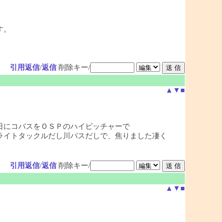
す。
引用返信
/
返信
削除キー/
▲
▼
■
日にコバスをＯＳＰのハイピッチャーで
ライトタックルだし川バスだしで、焦りました凄く
引用返信
/
返信
削除キー/
▲
▼
■