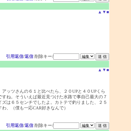
▲
▼
■
引用返信
/
返信
削除キー/
▲
▼
■
アッツさんの６１と比べたら、２０UPと４０UPくら
ですね。そういえば最近見つけた水路で事自己最大の７
イズは６５センチでしたよ。カトテで釣りました、２５
わ、（僕も一応CAR好きなんで）
引用返信
/
返信
削除キー/