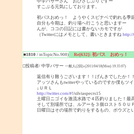
中学バサーさん おひさしぶりですー
すこぶる元気にしております。
初バスおめっ！ ようやくスピナベで釣れる季
自分も今期は、釣り場へ行こうと思いますー
んが、ココの日記には書かないカモですが
（Twitterにはメモとして、書いときますね
http:/
■1810
/ inTopicNo.908)
Re[632]: 初バス おめっ！
□投稿者/ 中学バサー
一般人(2回)-(2011/04/18(Mon) 19:35:07)
返信有り難うございます！！げんきでしたか！
アッツさんもtwitterやっているのですか僕も
↓ＵＲＬ
http://twitter.com/#
!/silviaspecrs15
土曜日ニゴイを激流水路で４匹釣りました！最
そして別場所では、ルアーを３個ロスト５０Ｕ
日曜日はその場所で釣りをするもの、ボウズという