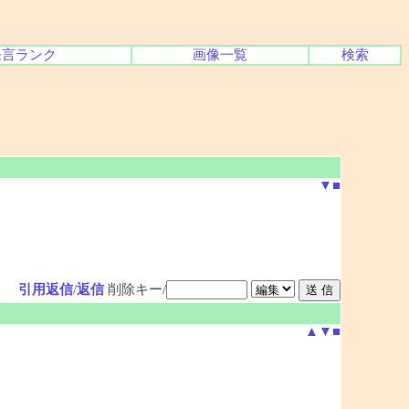
発言ランク
画像一覧
検索
▼
■
引用返信
/
返信
削除キー/
▲
▼
■