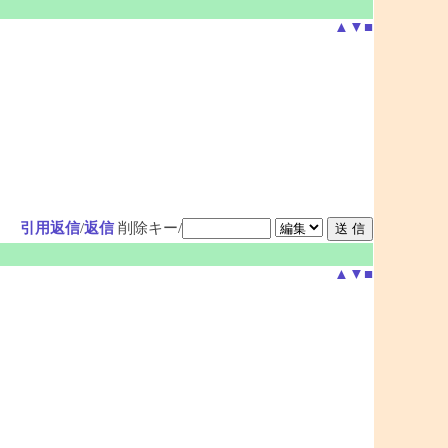
▲
▼
■
引用返信
/
返信
削除キー/
▲
▼
■