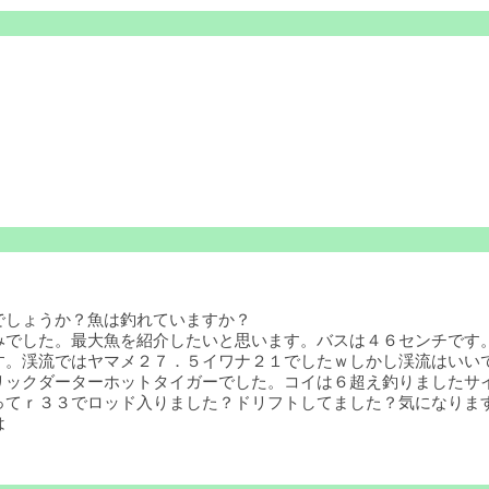
でしょうか？魚は釣れていますか？
でした。最大魚を紹介したいと思います。バスは４６センチです。
す。渓流ではヤマメ２７．５イワナ２１でしたｗしかし渓流はいい
リックダーターホットタイガーでした。コイは６超え釣りましたサ
てｒ３３でロッド入りました？ドリフトしてました？気になります
は