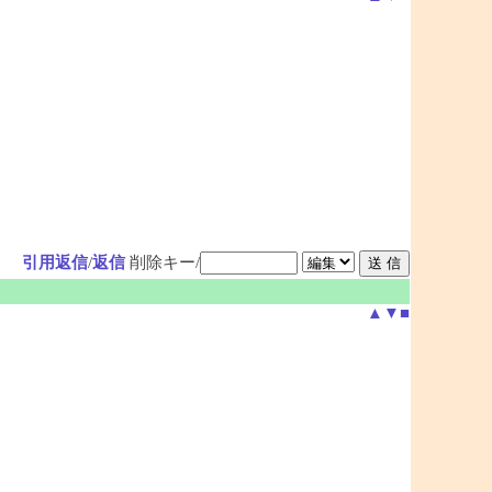
引用返信
/
返信
削除キー/
▲
▼
■