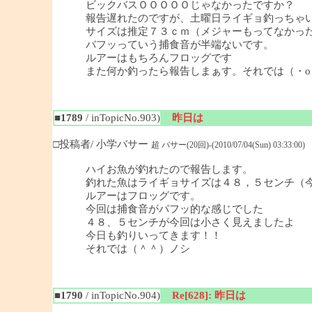
ビックバスＯＯＯＯＯじゃなかったですか？
報告遅れたのですが、土曜日ライギョ釣っちゃ
サイズは推定７３ｃｍ（メジャーもってなかっ
バフッっていう捕食音が半端ないです。
ルアーはもちろんフロッグです
また何か釣ったら報告しまぁす。それでは（・o
■1789
/ inTopicNo.903)
昨日は
□投稿者/ 小学バサー
超 バサー(20回)-(2010/07/04(Sun) 03:33:00)
ハイお魚が釣れたので報告します。
釣れた魚はライギョサイズは４８，５センチ（
ルアーはフロッグです。
今回は捕食音がパフッ的な感じでした
４８、５センチが今回は小さく見えましたよ
今日も釣りいってきます！！
それでは（＾＾）ノシ
■1790
/ inTopicNo.904)
Re[628]: 昨日は