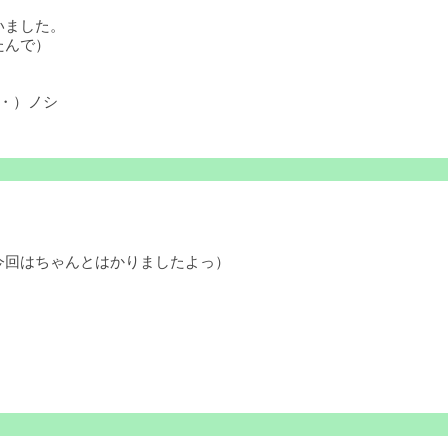
いました。
たんで）
・）ノシ
今回はちゃんとはかりましたよっ）