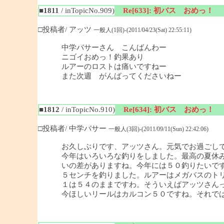
■1811
/ inTopicNo.909)
Re[633]: 初バス おめっ！
□投稿者/ アッツ
一般人(1回)-(2011/04/23(Sat) 22:55:11)
中学バサーさん こんばんわー
ニゴイおめっ！釣果あり
ルアーのロストは痛いですねー
また次週 がんばってくださいねー
■1812
/ inTopicNo.910)
Re[634]: 初バス おめっ！
□投稿者/ 中学バサー
一般人(3回)-(2011/09/11(Sun) 22:42:06)
お久しぶりです、アッツさん。元気でお過ごし
今年はいろいろな釣りをしました。最高の夏休み
いの差がありますね。今年には５０釣りたいで
５センチを釣りました。ルアーはメガバスのト
１は５４のままですわ。そういえばアッツさんっ
今ほしいリールはカルコン５０ですね。それで