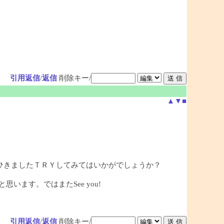
引用返信
/
返信
削除キー/
▲
▼
■
ひきましたＴＲＹしてみてはいかがでしょうか？
ます。ではまたSee you!
引用返信
/
返信
削除キー/