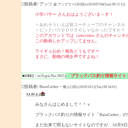
□投稿者/ アッツ
超 アングラー(302回)-(2010/07/04(Sun) 09:13:12)
小学バサー さんおはようございま～す！
＞あれそういえば前ユーチューブのチャンネル
＞ビックバスＯＯＯＯＯじゃなかったですか？
このアカウントでは（attuvideo さんのチャンネ
この動画しかアップしてません。
ライギョおめ！報告どうもですー
まさに、動物の鳴き声ですよね！
■1802
/ inTopicNo.905)
ブラックバス釣り情報サイト Bas
□投稿者/ BassGetter
一般人(1回)-(2010/10/12(Tue) 08:34:01)
みなさんはじめまして＾＾ｖ
ブラックバス釣りの情報サイト「BassGetter」
まだ出来て間もないサイトなのですが、10月9