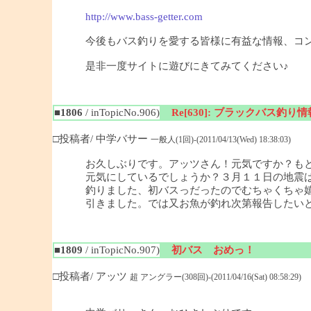
http://www.bass-getter.com
今後もバス釣りを愛する皆様に有益な情報、コ
是非一度サイトに遊びにきてみてください♪
■1806
/ inTopicNo.906)
Re[630]: ブラックバス釣り情報
□投稿者/ 中学バサー
一般人(1回)-(2011/04/13(Wed) 18:38:03)
お久しぶりです。アッツさん！元気ですか？も
元気にしているでしょうか？３月１１日の地震
釣りました、初バスっだったのでむちゃくちゃ
引きました。では又お魚が釣れ次第報告したい
■1809
/ inTopicNo.907)
初バス おめっ！
□投稿者/ アッツ
超 アングラー(308回)-(2011/04/16(Sat) 08:58:29)