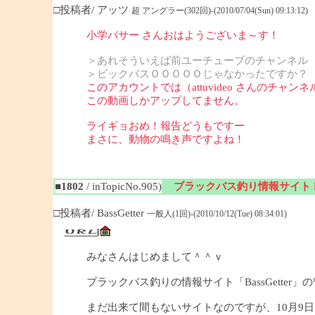
□投稿者/ アッツ
超 アングラー(302回)-(2010/07/04(Sun) 09:13:12)
小学バサー さんおはようございま～す！
＞あれそういえば前ユーチューブのチャンネル
＞ビックバスＯＯＯＯＯじゃなかったですか？
このアカウントでは（attuvideo さんのチャンネ
この動画しかアップしてません。
ライギョおめ！報告どうもですー
まさに、動物の鳴き声ですよね！
■1802
/ inTopicNo.905)
ブラックバス釣り情報サイト Bas
□投稿者/ BassGetter
一般人(1回)-(2010/10/12(Tue) 08:34:01)
みなさんはじめまして＾＾ｖ
ブラックバス釣りの情報サイト「BassGetter」
まだ出来て間もないサイトなのですが、10月9