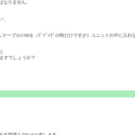
てはなりません。
い、
 ケーブルUSBを（ﾃﾞﾊﾞｯｸﾞの時だけですが）ユニットの中に入
り、
りますでしょうか？
ます管理人のikaliと申します。