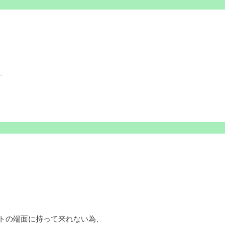
す
ットの端面に持って来れない為、