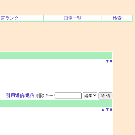
発言ランク
画像一覧
検索
▼
■
引用返信
/
返信
削除キー/
▲
▼
■