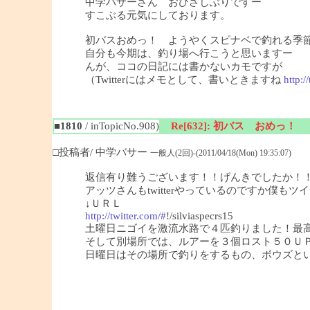
中学バサーさん おひさしぶりですー
すこぶる元気にしております。
初バスおめっ！ ようやくスピナベで釣れる季
自分も今期は、釣り場へ行こうと思いますー
んが、ココの日記には書かないカモですが
（Twitterにはメモとして、書いときますね
http:/
■1810
/ inTopicNo.908)
Re[632]: 初バス おめっ！
□投稿者/ 中学バサー
一般人(2回)-(2011/04/18(Mon) 19:35:07)
返信有り難うございます！！げんきでしたか！
アッツさんもtwitterやっているのですか僕も
↓ＵＲＬ
http://twitter.com/#
!/silviaspecrs15
土曜日ニゴイを激流水路で４匹釣りました！最
そして別場所では、ルアーを３個ロスト５０Ｕ
日曜日はその場所で釣りをするもの、ボウズという