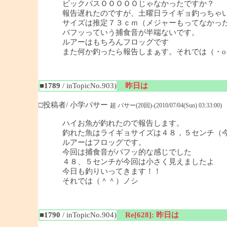
ビックバスＯＯＯＯＯじゃなかったですか？
報告遅れたのですが、土曜日ライギョ釣っちゃ
サイズは推定７３ｃｍ（メジャーもってなかっ
バフッっていう捕食音が半端ないです。
ルアーはもちろんフロッグです
また何か釣ったら報告しまぁす。それでは（・o
■1789
/ inTopicNo.903)
昨日は
□投稿者/ 小学バサー
超 バサー(20回)-(2010/07/04(Sun) 03:33:00)
ハイお魚が釣れたので報告します。
釣れた魚はライギョサイズは４８，５センチ（
ルアーはフロッグです。
今回は捕食音がパフッ的な感じでした
４８、５センチが今回は小さく見えましたよ
今日も釣りいってきます！！
それでは（＾＾）ノシ
■1790
/ inTopicNo.904)
Re[628]: 昨日は