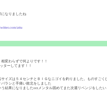
節になりましたね
/twitter.com/attu
！相変わらずで何よりです！！
ツイッターしてます！！
高サイズは５４センチとＢＩＧなニゴイを釣りました。ものすごく
Ｐバラシと手痛い敗北をしました
結果になりましたorzメンタル固めてまた次週リベンジをしたいと思い