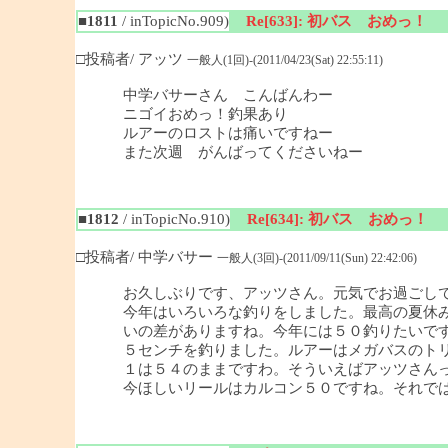
■1811
/ inTopicNo.909)
Re[633]: 初バス おめっ！
□投稿者/ アッツ
一般人(1回)-(2011/04/23(Sat) 22:55:11)
中学バサーさん こんばんわー
ニゴイおめっ！釣果あり
ルアーのロストは痛いですねー
また次週 がんばってくださいねー
■1812
/ inTopicNo.910)
Re[634]: 初バス おめっ！
□投稿者/ 中学バサー
一般人(3回)-(2011/09/11(Sun) 22:42:06)
お久しぶりです、アッツさん。元気でお過ごし
今年はいろいろな釣りをしました。最高の夏休み
いの差がありますね。今年には５０釣りたいで
５センチを釣りました。ルアーはメガバスのト
１は５４のままですわ。そういえばアッツさんっ
今ほしいリールはカルコン５０ですね。それで