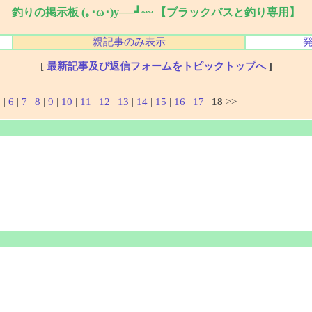
釣りの掲示板 (｡･ω･)y──┛~~ 【ブラックバスと釣り専用】
親記事のみ表示
[
最新記事及び返信フォームをトピックトップへ
]
5
|
6
|
7
|
8
|
9
|
10
|
11
|
12
|
13
|
14
|
15
|
16
|
17
|
18
>>