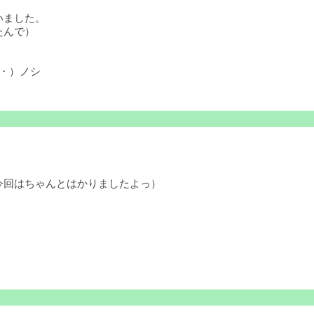
いました。
たんで）
・）ノシ
今回はちゃんとはかりましたよっ）