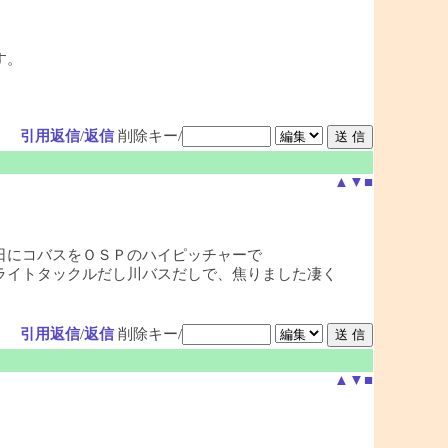
す。
引用返信
/
返信
削除キー/
▲
▼
■
日にコバスをＯＳＰのハイピッチャーで
ライトタックルだし川バスだしで、焦りました凄く
引用返信
/
返信
削除キー/
▲
▼
■