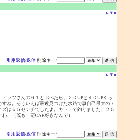
▲
▼
■
引用返信
/
返信
削除キー/
▲
▼
■
アッツさんの６１と比べたら、２０UPと４０UPくら
ですね。そういえば最近見つけた水路で事自己最大の７
イズは６５センチでしたよ。カトテで釣りました、２５
わ、（僕も一応CAR好きなんで）
引用返信
/
返信
削除キー/