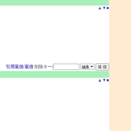
▲
▼
■
引用返信
/
返信
削除キー/
▲
▼
■