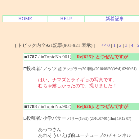
HOME
HELP
新着記事
[ トピック内全921記事(901-921 表示) ]
<<
0
|
1
|
2
|
3
|
4
|
■1787
/ inTopicNo.901)
Re[625]: とつぜんですが
□投稿者/ アッツ
超 アングラー(301回)-(2010/06/30(Wed) 02:09:31)
はい、ナマズとライギョの写真です。
むちゃ嬉しかったので、撮りました！
■1788
/ inTopicNo.902)
Re[626]: とつぜんですが
□投稿者/ 小学バサー
バサー(19回)-(2010/07/01(Thu) 19:12:07)
あっつさん
あれそういえば前ユーチューブのチャンネル