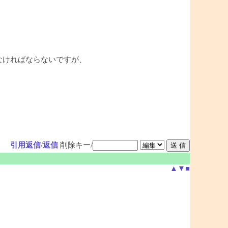
れなければならないですが、
引用返信
/
返信
削除キー/
▲
▼
■