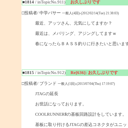
■1814
/ inTopicNo.911)
お久しぶりです
□投稿者/ 中学バサー
一般人(4回)-(2012/02/14(Tue) 21:38:03)
最近、アッツさん、元気にしてますか？
最近は、メバリング、アジングしてますｗ
春になったらＢＡＳＳ釣りに行きたいと思いま
■1815
/ inTopicNo.912)
Re[636]: お久しぶりです
□投稿者/ ブランド
一般人(1回)-(2013/07/04(Thu) 17:19:07)
JTAGの延長
お世話になっております。
COOLRUNNERⅡの基板回路設計をしています。
基板に取り付けるJTAGの差込コネクタがユニ