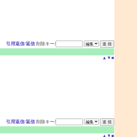
引用返信
/
返信
削除キー/
▲
▼
■
引用返信
/
返信
削除キー/
▲
▼
■