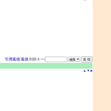
引用返信
/
返信
削除キー/
▲
▼
■