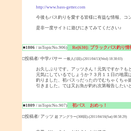
http://www.bass-getter.com
今後もバス釣りを愛する皆様に有益な情報、コ
是非一度サイトに遊びにきてみてください♪
■1806
/ inTopicNo.906)
Re[630]: ブラックバス釣り情報
□投稿者/ 中学バサー
一般人(1回)-(2011/04/13(Wed) 18:38:03)
お久しぶりです。アッツさん！元気ですか？も
元気にしているでしょうか？３月１１日の地震
釣りました、初バスっだったのでむちゃくちゃ
引きました。では又お魚が釣れ次第報告したい
■1809
/ inTopicNo.907)
初バス おめっ！
□投稿者/ アッツ
超 アングラー(308回)-(2011/04/16(Sat) 08:58:29)