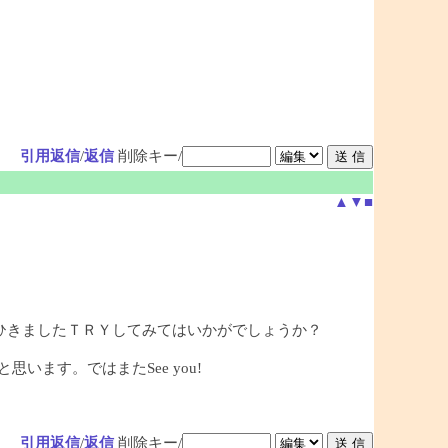
引用返信
/
返信
削除キー/
▲
▼
■
ひきましたＴＲＹしてみてはいかがでしょうか？
ます。ではまたSee you!
引用返信
/
返信
削除キー/