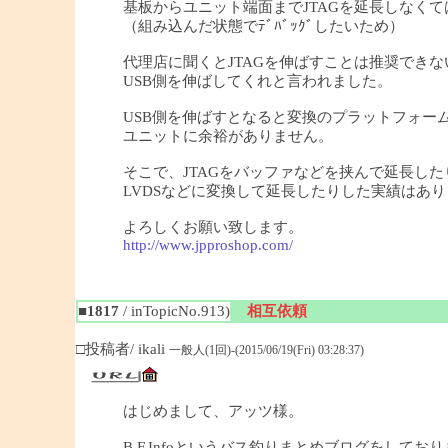
基板からユニット端面までJTAGを延長しなく
（組み込んだ状態でﾃﾞﾊﾞｯｸﾞしたいため）
代理店に聞くとJTAGを伸ばすことは推奨できな
USB側を伸ばしてくれと言われました。
USB側を伸ばすとなると変換のプラットフォーム
ユニットに余裕がありません。
そこで、JTAGをバッファなどを挟んで延長した
LVDSなどに変換して延長したりした実績はあ
よろしくお願い致します。
http://www.jpproshop.com/
■1817
/ inTopicNo.913)
相互依頼
□投稿者/ ikali
一般人(1回)-(2015/06/19(Fri) 03:28:37)
はじめまして、アッツ様。
B.F.Infoというバス釣りまとめブログをしており