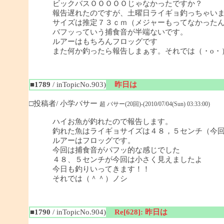
ビックバスＯＯＯＯＯじゃなかったですか？
報告遅れたのですが、土曜日ライギョ釣っちゃい
サイズは推定７３ｃｍ（メジャーもってなかった
バフッっていう捕食音が半端ないです。
ルアーはもちろんフロッグです
また何か釣ったら報告しまぁす。それでは（・o・
■1789
/ inTopicNo.903)
昨日は
□投稿者/ 小学バサー
超 バサー(20回)-(2010/07/04(Sun) 03:33:00)
ハイお魚が釣れたので報告します。
釣れた魚はライギョサイズは４８，５センチ（今
ルアーはフロッグです。
今回は捕食音がパフッ的な感じでした
４８、５センチが今回は小さく見えましたよ
今日も釣りいってきます！！
それでは（＾＾）ノシ
■1790
/ inTopicNo.904)
Re[628]: 昨日は