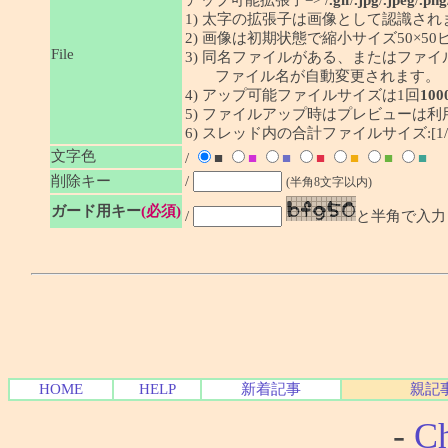
アップ可能拡張子=> /
.gif
/
.jpg
/
.jpeg
/
.png
1) 太字の拡張子は画像として認識され
2) 画像は初期状態で縮小サイズ50×
File
3) 同名ファイルがある、またはファ
ファイル名が自動変更されます。
4) アップ可能ファイルサイズは1回
100
5) ファイルアップ時はプレビューは
6) スレッド内の合計ファイルサイズ:[1/1
文字色
/
■
■
■
■
■
■
■
削除キー
/
(半角8文字以内)
ガード用キー
(必須)
/
と半角で入力
HOME
HELP
新着記事
親記
-
Ch