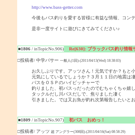
http://www.bass-getter.com
今後もバス釣りを愛する皆様に有益な情報、コン
是非一度サイトに遊びにきてみてください♪
■1806
/ inTopicNo.906)
Re[630]: ブラックバス釣り情報サイ
□投稿者/ 中学バサー
一般人(1回)-(2011/04/13(Wed) 18:38:03)
お久しぶりです。アッツさん！元気ですか？もと
元気にしているでしょうか？３月１１日の地震は
バスをＯＳＰのハイピッチャーで
釣りました、初バスっだったのでむちゃくちゃ嬉
タックルだし川バスだしで、焦りました凄く
引きました。では又お魚が釣れ次第報告したいと
■1809
/ inTopicNo.907)
初バス おめっ！
□投稿者/ アッツ
超 アングラー(308回)-(2011/04/16(Sat) 08:58:29)