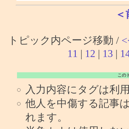
＜
トピック内ページ移動 /
<
11
|
12
|
13
|
1
この
入力内容にタグは利
他人を中傷する記事
れます。