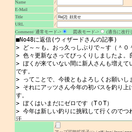
Name
/
E-Mail
/
/
Title
URL
/
Comment/ 通常モード->
図表モード->
(適当に改行し
/