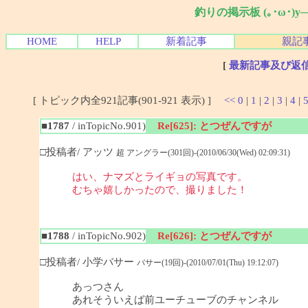
釣りの掲示板 (｡･ω･)
HOME
HELP
新着記事
親記
[
最新記事及び返
[ トピック内全921記事(901-921 表示) ]
<<
0
|
1
|
2
|
3
|
4
|
■1787
/ inTopicNo.901)
Re[625]: とつぜんですが
□投稿者/ アッツ
超 アングラー(301回)-(2010/06/30(Wed) 02:09:31)
はい、ナマズとライギョの写真です。
むちゃ嬉しかったので、撮りました！
■1788
/ inTopicNo.902)
Re[626]: とつぜんですが
□投稿者/ 小学バサー
バサー(19回)-(2010/07/01(Thu) 19:12:07)
あっつさん
あれそういえば前ユーチューブのチャンネル