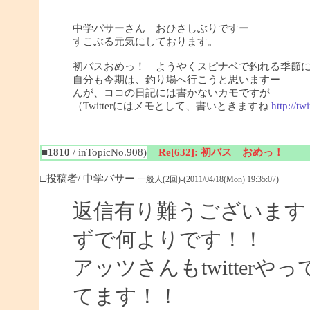
中学バサーさん おひさしぶりですー
すこぶる元気にしております。
初バスおめっ！ ようやくスピナベで釣れる季節
自分も今期は、釣り場へ行こうと思いますー
んが、ココの日記には書かないカモですが
（Twitterにはメモとして、書いときますね
http://tw
■1810
/ inTopicNo.908)
Re[632]: 初バス おめっ！
□投稿者/ 中学バサー
一般人(2回)-(2011/04/18(Mon) 19:35:07)
返信有り難うございます
ずで何よりです！！
アッツさんもtwitter
てます！！