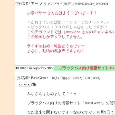
□投稿者/ アッツ
超 アングラー(302回)-(2010/07/04(Sun) 09:13:12)
小学バサー さんおはようございま～す！
＞あれそういえば前ユーチューブのチャンネル
＞ビックバスＯＯＯＯＯじゃなかったですか？
このアカウントでは（attuvideo さんのチャンネル
この動画しかアップしてません。
ライギョおめ！報告どうもですー
まさに、動物の鳴き声ですよね！
■1802
/ inTopicNo.905)
ブラックバス釣り情報サイト BassG
□投稿者/ BassGetter
一般人(1回)-(2010/10/12(Tue) 08:34:01)
みなさんはじめまして＾＾ｖ
ブラックバス釣りの情報サイト「BassGetter」の
まだ出来て間もないサイトなのですが、10月9日