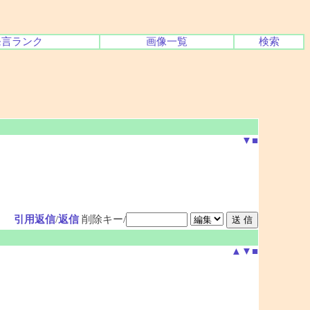
発言ランク
画像一覧
検索
▼
■
引用返信
/
返信
削除キー/
▲
▼
■