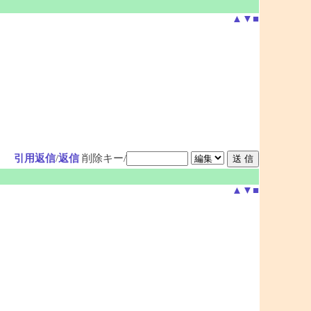
▲
▼
■
引用返信
/
返信
削除キー/
▲
▼
■