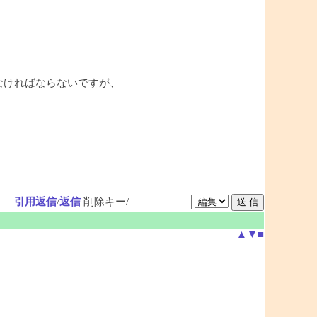
れなければならないですが、
引用返信
/
返信
削除キー/
▲
▼
■