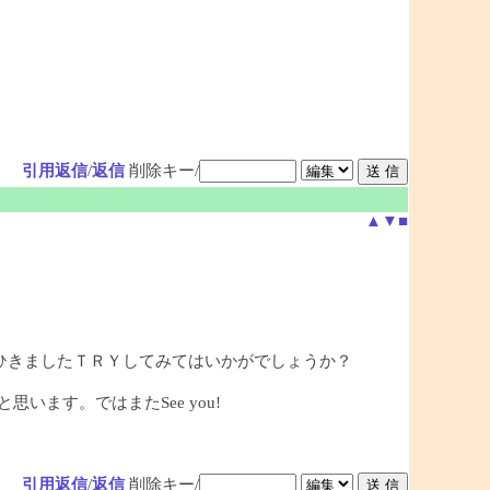
引用返信
/
返信
削除キー/
▲
▼
■
ひきましたＴＲＹしてみてはいかがでしょうか？
ます。ではまたSee you!
引用返信
/
返信
削除キー/