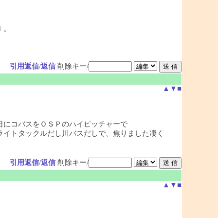
す。
引用返信
/
返信
削除キー/
▲
▼
■
日にコバスをＯＳＰのハイピッチャーで
ライトタックルだし川バスだしで、焦りました凄く
引用返信
/
返信
削除キー/
▲
▼
■