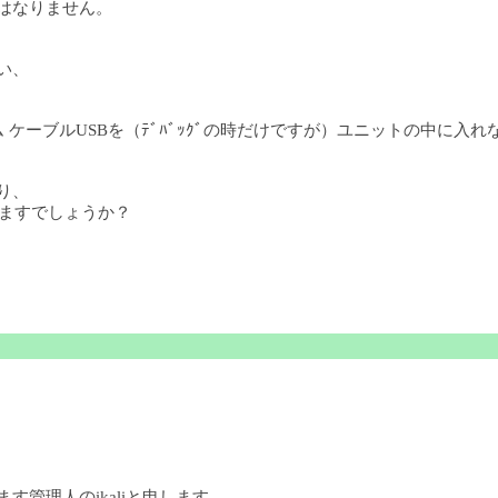
てはなりません。
い、
 ケーブルUSBを（ﾃﾞﾊﾞｯｸﾞの時だけですが）ユニットの中に入
り、
りますでしょうか？
ます管理人のikaliと申します。