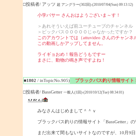
□投稿者/ アッツ
超 アングラー(302回)-(2010/07/04(Sun) 09:13:12)
小学バサー さんおはようございま～す！
＞あれそういえば前ユーチューブのチャンネル
＞ビックバスＯＯＯＯＯじゃなかったですか？
このアカウントでは（attuvideo さんのチャンネ
この動画しかアップしてません。
ライギョおめ！報告どうもですー
まさに、動物の鳴き声ですよね！
■1802
/ inTopicNo.905)
ブラックバス釣り情報サイト Bas
□投稿者/ BassGetter
一般人(1回)-(2010/10/12(Tue) 08:34:01)
みなさんはじめまして＾＾ｖ
ブラックバス釣りの情報サイト「BassGetter」
まだ出来て間もないサイトなのですが、10月9