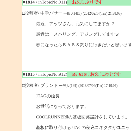
■1814
/ inTopicNo.911)
お久しぶりです
□投稿者/ 中学バサー
一般人(4回)-(2012/02/14(Tue) 21:38:03)
最近、アッツさん、元気にしてますか？
最近は、メバリング、アジングしてますｗ
春になったらＢＡＳＳ釣りに行きたいと思いま
■1815
/ inTopicNo.912)
Re[636]: お久しぶりです
□投稿者/ ブランド
一般人(1回)-(2013/07/04(Thu) 17:19:07)
JTAGの延長
お世話になっております。
COOLRUNNERⅡの基板回路設計をしています。
基板に取り付けるJTAGの差込コネクタがユニ