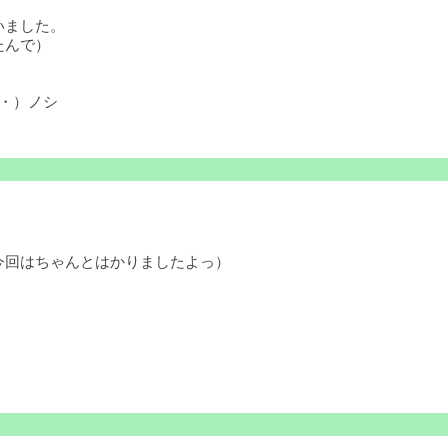
いました。
たんで）
・）ノシ
今回はちゃんとはかりましたよっ）