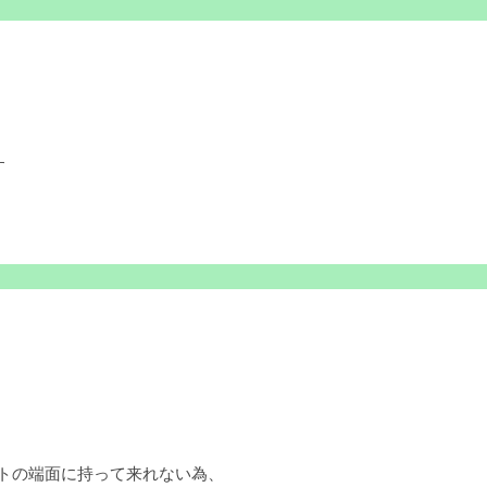
す
ットの端面に持って来れない為、