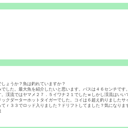
でしょうか？魚は釣れていますか？
でした。最大魚を紹介したいと思います。バスは４６センチです。
す。渓流ではヤマメ２７．５イワナ２１でしたｗしかし渓流はいい
リックダーターホットタイガーでした。コイは６超え釣りましたサ
てｒ３３でロッド入りました？ドリフトしてました？気になります
は