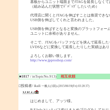
基板からユニット端面までJTAGを延長しなく
（組み込んだ状態でﾃﾞﾊﾞｯｸﾞしたいため）
代理店に聞くとJTAGを伸ばすことは推奨できな
USB側を伸ばしてくれと言われました。
USB側を伸ばすとなると変換のプラットフォーム
ユニットに余裕がありません。
そこで、JTAGをバッファなどを挟んで延長した
LVDSなどに変換して延長したりした実績はあ
よろしくお願い致します。
http://www.jpproshop.com/
■1817
/ inTopicNo.913)
相互依頼
□投稿者/ ikali
一般人(1回)-(2015/06/19(Fri) 03:28:37)
はじめまして、アッツ様。
B.F.Infoというバス釣りまとめブログをしており