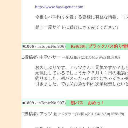
http://www.bass-getter.com
今後もバス釣りを愛する皆様に有益な情報、コ
是非一度サイトに遊びにきてみてください♪
■1806
/ inTopicNo.906)
Re[630]: ブラックバス釣り情報
□投稿者/ 中学バサー
一般人(1回)-(2011/04/13(Wed) 18:38:03)
お久しぶりです。アッツさん！元気ですか？も
元気にしているでしょうか？３月１１日の地震
釣りました、初バスっだったのでむちゃくちゃ
引きました。では又お魚が釣れ次第報告したい
■1809
/ inTopicNo.907)
初バス おめっ！
□投稿者/ アッツ
超 アングラー(308回)-(2011/04/16(Sat) 08:58:29)