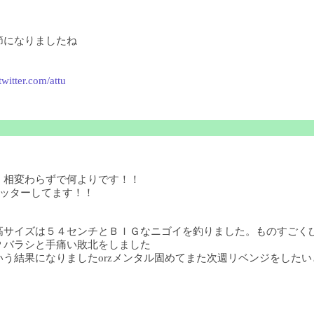
節になりましたね
/twitter.com/attu
！相変わらずで何よりです！！
ツイッターしてます！！
高サイズは５４センチとＢＩＧなニゴイを釣りました。ものすごく
Ｐバラシと手痛い敗北をしました
結果になりましたorzメンタル固めてまた次週リベンジをしたいと思い