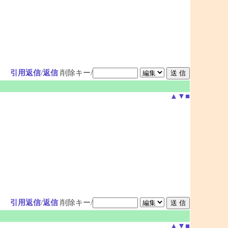
引用返信
/
返信
削除キー/
▲
▼
■
引用返信
/
返信
削除キー/
▲
▼
■