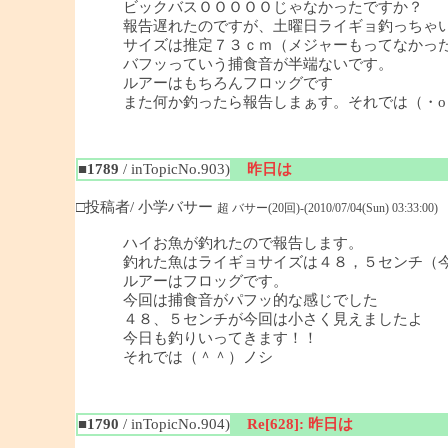
ビックバスＯＯＯＯＯじゃなかったですか？
報告遅れたのですが、土曜日ライギョ釣っちゃ
サイズは推定７３ｃｍ（メジャーもってなかっ
バフッっていう捕食音が半端ないです。
ルアーはもちろんフロッグです
また何か釣ったら報告しまぁす。それでは（・o
■1789
/ inTopicNo.903)
昨日は
□投稿者/ 小学バサー
超 バサー(20回)-(2010/07/04(Sun) 03:33:00)
ハイお魚が釣れたので報告します。
釣れた魚はライギョサイズは４８，５センチ（
ルアーはフロッグです。
今回は捕食音がパフッ的な感じでした
４８、５センチが今回は小さく見えましたよ
今日も釣りいってきます！！
それでは（＾＾）ノシ
■1790
/ inTopicNo.904)
Re[628]: 昨日は