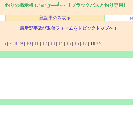
釣りの掲示板 (｡･ω･)y──┛~~ 【ブラックバスと釣り専用】
親記事のみ表示
[
最新記事及び返信フォームをトピックトップへ
]
5
|
6
|
7
|
8
|
9
|
10
|
11
|
12
|
13
|
14
|
15
|
16
|
17
|
18
>>