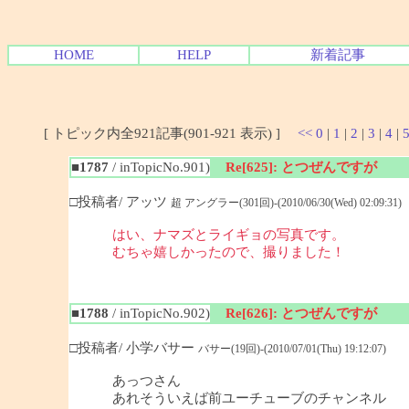
HOME
HELP
新着記事
[ トピック内全921記事(901-921 表示) ]
<<
0
|
1
|
2
|
3
|
4
|
■1787
/ inTopicNo.901)
Re[625]: とつぜんですが
□投稿者/ アッツ
超 アングラー(301回)-(2010/06/30(Wed) 02:09:31)
はい、ナマズとライギョの写真です。
むちゃ嬉しかったので、撮りました！
■1788
/ inTopicNo.902)
Re[626]: とつぜんですが
□投稿者/ 小学バサー
バサー(19回)-(2010/07/01(Thu) 19:12:07)
あっつさん
あれそういえば前ユーチューブのチャンネル