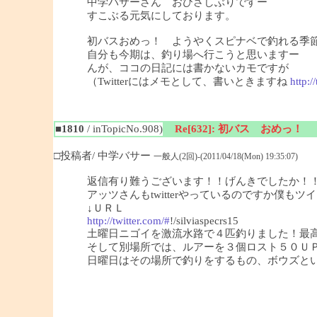
中学バサーさん おひさしぶりですー
すこぶる元気にしております。
初バスおめっ！ ようやくスピナベで釣れる季
自分も今期は、釣り場へ行こうと思いますー
んが、ココの日記には書かないカモですが
（Twitterにはメモとして、書いときますね
http:/
■1810
/ inTopicNo.908)
Re[632]: 初バス おめっ！
□投稿者/ 中学バサー
一般人(2回)-(2011/04/18(Mon) 19:35:07)
返信有り難うございます！！げんきでしたか！
アッツさんもtwitterやっているのですか僕も
↓ＵＲＬ
http://twitter.com/#
!/silviaspecrs15
土曜日ニゴイを激流水路で４匹釣りました！最
そして別場所では、ルアーを３個ロスト５０Ｕ
日曜日はその場所で釣りをするもの、ボウズという