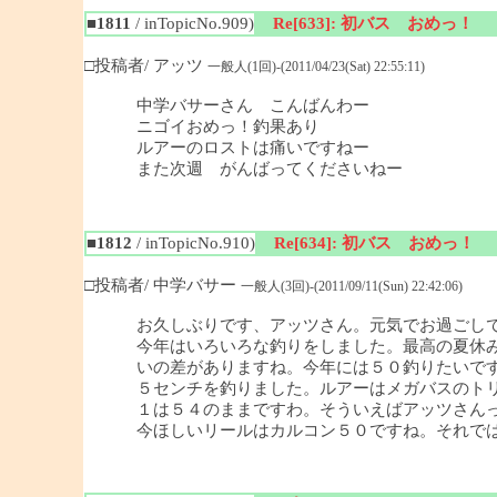
■1811
/ inTopicNo.909)
Re[633]: 初バス おめっ！
□投稿者/ アッツ
一般人(1回)-(2011/04/23(Sat) 22:55:11)
中学バサーさん こんばんわー
ニゴイおめっ！釣果あり
ルアーのロストは痛いですねー
また次週 がんばってくださいねー
■1812
/ inTopicNo.910)
Re[634]: 初バス おめっ！
□投稿者/ 中学バサー
一般人(3回)-(2011/09/11(Sun) 22:42:06)
お久しぶりです、アッツさん。元気でお過ごし
今年はいろいろな釣りをしました。最高の夏休み
いの差がありますね。今年には５０釣りたいで
５センチを釣りました。ルアーはメガバスのト
１は５４のままですわ。そういえばアッツさんっ
今ほしいリールはカルコン５０ですね。それで