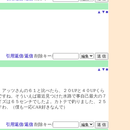
▲
▼
■
引用返信
/
返信
削除キー/
▲
▼
■
アッツさんの６１と比べたら、２０UPと４０UPくら
ですね。そういえば最近見つけた水路で事自己最大の７
イズは６５センチでしたよ。カトテで釣りました、２５
わ、（僕も一応CAR好きなんで）
引用返信
/
返信
削除キー/