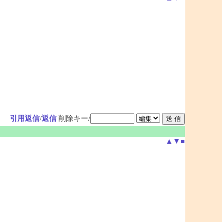
引用返信
/
返信
削除キー/
▲
▼
■