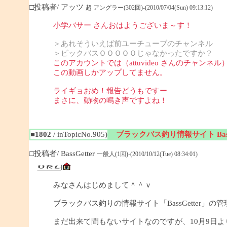
□投稿者/ アッツ
超 アングラー(302回)-(2010/07/04(Sun) 09:13:12)
小学バサー さんおはようございま～す！
＞あれそういえば前ユーチューブのチャンネル
＞ビックバスＯＯＯＯＯじゃなかったですか？
このアカウントでは（attuvideo さんのチャンネル
この動画しかアップしてません。
ライギョおめ！報告どうもですー
まさに、動物の鳴き声ですよね！
■1802
/ inTopicNo.905)
ブラックバス釣り情報サイト BassG
□投稿者/ BassGetter
一般人(1回)-(2010/10/12(Tue) 08:34:01)
みなさんはじめまして＾＾ｖ
ブラックバス釣りの情報サイト「BassGetter」の
まだ出来て間もないサイトなのですが、10月9日