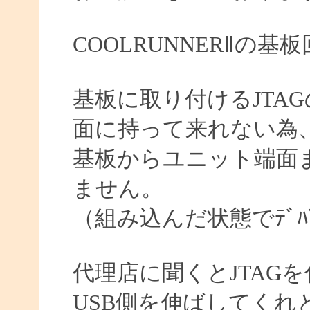
COOLRUNNERⅡの
基板に取り付けるJTA
面に持って来れない為
基板からユニット端面ま
ません。
（組み込んだ状態でﾃﾞﾊ
代理店に聞くとJTAG
USB側を伸ばしてくれ