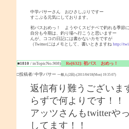
中学バサーさん おひさしぶりですー
すこぶる元気にしております。
初バスおめっ！ ようやくスピナベで釣れる季節
自分も今期は、釣り場へ行こうと思いますー
んが、ココの日記には書かないカモですが
（Twitterにはメモとして、書いときますね
http://tw
■1810
/ inTopicNo.908)
Re[632]: 初バス おめっ！
□投稿者/ 中学バサー
一般人(2回)-(2011/04/18(Mon) 19:35:07)
返信有り難うございま
らずで何よりです！！
アッツさんもtwitte
してます！！