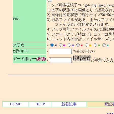
/
アップ可能拡張子=> /
.gif
/
.jpg
/
.jpeg
/
.png
1) 太字の拡張子は画像として認識され
2) 画像は初期状態で縮小サイズ50×
File
3) 同名ファイルがある、またはファ
ファイル名が自動変更されます。
4) アップ可能ファイルサイズは1回
100
5) ファイルアップ時はプレビューは
6) スレッド内の合計ファイルサイズ:[1/1
文字色
/
■
■
■
■
■
■
■
削除キー
/
(半角8文字以内)
ガード用キー
(必須)
/
と半角で入力
HOME
HELP
新着記事
親記