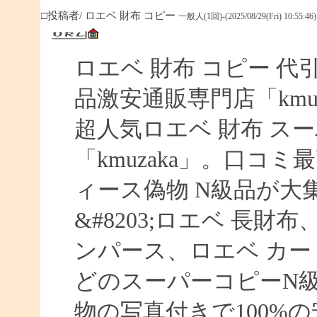
□投稿者/ ロエベ 財布 コピー
一般人(1回)-(2025/08/29(Fri) 10:55:46)
ロエベ 財布 コピー 
品激安通販専門店「kmuz
超人気ロエベ 財布 ス
「kmuzaka」。口コ
ィース偽物 N級品が大
&#8203;ロエベ 長財
ンパース、ロエベ カー
どのスーパーコピーN
物の写真付きで100%