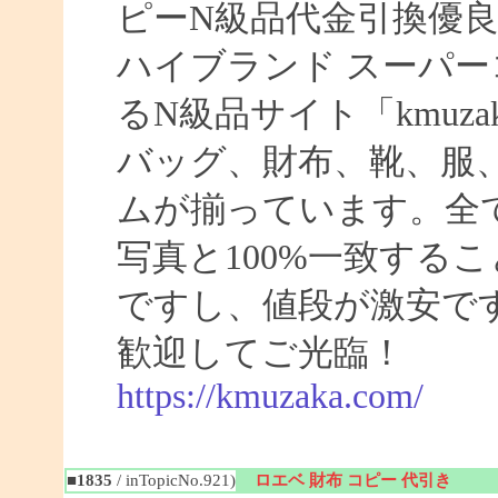
ピーN級品代金引換優良
ハイブランド スーパー
るN級品サイト「kmuz
バッグ、財布、靴、服
ムが揃っています。全
写真と100%一致する
ですし、値段が激安です
歓迎してご光臨！
https://kmuzaka.com/
■1835
/ inTopicNo.921)
ロエベ 財布 コピー 代引き