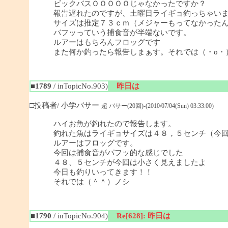
ビックバスＯＯＯＯＯじゃなかったですか？
報告遅れたのですが、土曜日ライギョ釣っちゃい
サイズは推定７３ｃｍ（メジャーもってなかった
バフッっていう捕食音が半端ないです。
ルアーはもちろんフロッグです
また何か釣ったら報告しまぁす。それでは（・o・
■1789
/ inTopicNo.903)
昨日は
□投稿者/ 小学バサー
超 バサー(20回)-(2010/07/04(Sun) 03:33:00)
ハイお魚が釣れたので報告します。
釣れた魚はライギョサイズは４８，５センチ（今
ルアーはフロッグです。
今回は捕食音がパフッ的な感じでした
４８、５センチが今回は小さく見えましたよ
今日も釣りいってきます！！
それでは（＾＾）ノシ
■1790
/ inTopicNo.904)
Re[628]: 昨日は