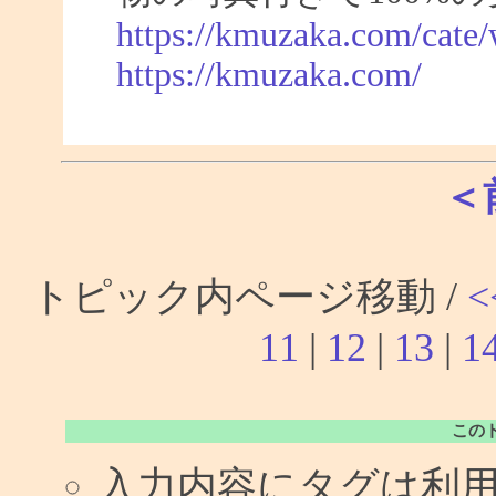
https://kmuzaka.com/cate/
https://kmuzaka.com/
＜
トピック内ページ移動 /
<
11
|
12
|
13
|
1
この
入力内容にタグは利