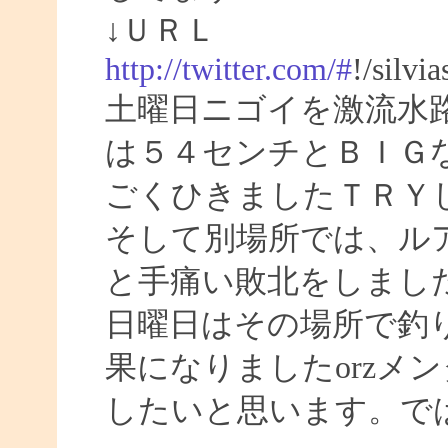
↓ＵＲＬ
http://twitter.com/#
!/silvi
土曜日ニゴイを激流水
は５４センチとＢＩＧ
ごくひきましたＴＲＹ
そして別場所では、ル
と手痛い敗北をしまし
日曜日はその場所で釣
果になりましたorzメ
したいと思います。ではまた