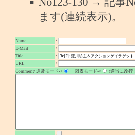
No123-130 → 
ます(連続表示)。
Name
/
E-Mail
/
/
Title
URL
/
Comment/ 通常モード->
図表モード->
(適当に改行し