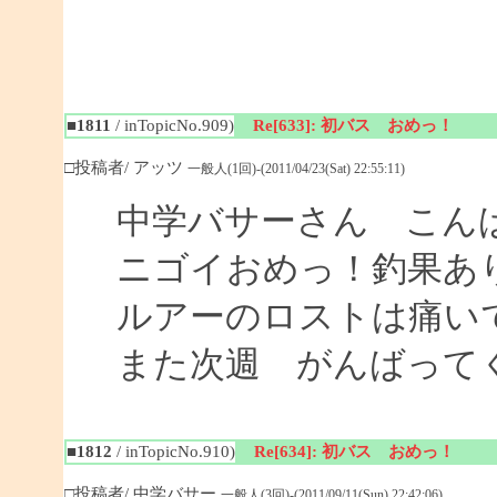
■1811
/ inTopicNo.909)
Re[633]: 初バス おめっ！
□投稿者/ アッツ
一般人(1回)-(2011/04/23(Sat) 22:55:11)
中学バサーさん こん
ニゴイおめっ！釣果あ
ルアーのロストは痛い
また次週 がんばって
■1812
/ inTopicNo.910)
Re[634]: 初バス おめっ！
□投稿者/ 中学バサー
一般人(3回)-(2011/09/11(Sun) 22:42:06)