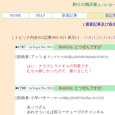
釣りの掲示板 (｡･ω･)
HOME
HELP
新着記事
親記
[
最新記事及び返
[ トピック内全921記事(901-921 表示) ]
<<
0
|
1
|
2
|
3
|
4
|
■1787
/ inTopicNo.901)
Re[625]: とつぜんですが
□投稿者/ アッツ
超 アングラー(301回)-(2010/06/30(Wed) 02:09:31)
はい、ナマズとライギョの写真です。
むちゃ嬉しかったので、撮りました！
■1788
/ inTopicNo.902)
Re[626]: とつぜんですが
□投稿者/ 小学バサー
バサー(19回)-(2010/07/01(Thu) 19:12:07)
あっつさん
あれそういえば前ユーチューブのチャンネル