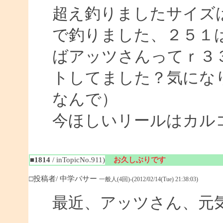
超え釣りましたサイズ
で釣りました、２５１
ばアッツさんってｒ３
トしてました？気にな
なんで）
今ほしいリールはカル
■1814
/ inTopicNo.911)
お久しぶりです
□投稿者/ 中学バサー
一般人(4回)-(2012/02/14(Tue) 21:38:03)
最近、アッツさん、元