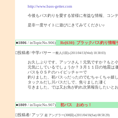
http://www.bass-getter.com
今後もバス釣りを愛する皆様に有益な情報、コン
是非一度サイトに遊びにきてみてください♪
■1806
/ inTopicNo.906)
Re[630]: ブラックバス釣り情報サイ
□投稿者/ 中学バサー
一般人(1回)-(2011/04/13(Wed) 18:38:03)
お久しぶりです。アッツさん！元気ですか？もと
元気にしているでしょうか？３月１１日の地震は
バスをＯＳＰのハイピッチャーで
釣りました、初バスっだったのでむちゃくちゃ嬉
タックルだし川バスだしで、焦りました凄く
引きました。では又お魚が釣れ次第報告したいと
■1809
/ inTopicNo.907)
初バス おめっ！
□投稿者/ アッツ
超 アングラー(308回)-(2011/04/16(Sat) 08:58:29)