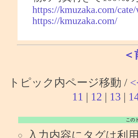
https://kmuzaka.com/cate/
https://kmuzaka.com/
＜
トピック内ページ移動 /
<
11
|
12
|
13
|
1
この
入力内容にタグは利