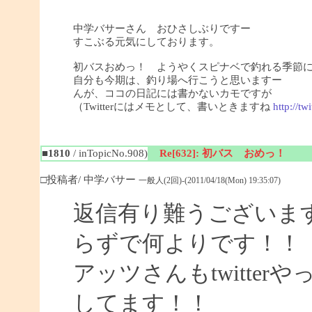
中学バサーさん おひさしぶりですー
すこぶる元気にしております。
初バスおめっ！ ようやくスピナベで釣れる季節
自分も今期は、釣り場へ行こうと思いますー
んが、ココの日記には書かないカモですが
（Twitterにはメモとして、書いときますね
http://tw
■1810
/ inTopicNo.908)
Re[632]: 初バス おめっ！
□投稿者/ 中学バサー
一般人(2回)-(2011/04/18(Mon) 19:35:07)
返信有り難うございま
らずで何よりです！！
アッツさんもtwitte
してます！！