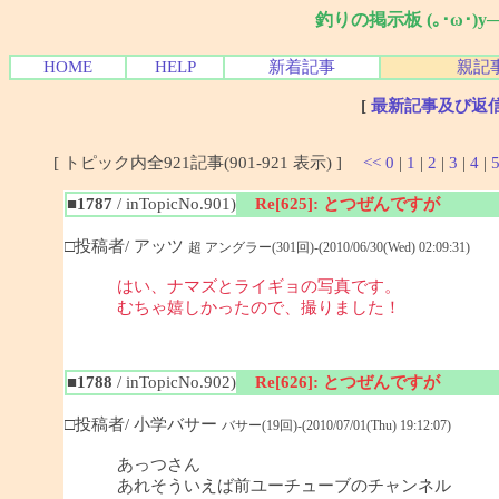
釣りの掲示板 (｡･ω･)
HOME
HELP
新着記事
親記
[
最新記事及び返
[ トピック内全921記事(901-921 表示) ]
<<
0
|
1
|
2
|
3
|
4
|
■1787
/ inTopicNo.901)
Re[625]: とつぜんですが
□投稿者/ アッツ
超 アングラー(301回)-(2010/06/30(Wed) 02:09:31)
はい、ナマズとライギョの写真です。
むちゃ嬉しかったので、撮りました！
■1788
/ inTopicNo.902)
Re[626]: とつぜんですが
□投稿者/ 小学バサー
バサー(19回)-(2010/07/01(Thu) 19:12:07)
あっつさん
あれそういえば前ユーチューブのチャンネル