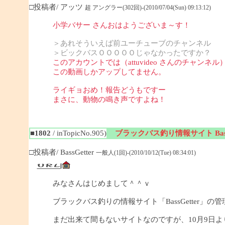
□投稿者/ アッツ
超 アングラー(302回)-(2010/07/04(Sun) 09:13:12)
小学バサー さんおはようございま～す！
＞あれそういえば前ユーチューブのチャンネル
＞ビックバスＯＯＯＯＯじゃなかったですか？
このアカウントでは（attuvideo さんのチャンネル
この動画しかアップしてません。
ライギョおめ！報告どうもですー
まさに、動物の鳴き声ですよね！
■1802
/ inTopicNo.905)
ブラックバス釣り情報サイト BassG
□投稿者/ BassGetter
一般人(1回)-(2010/10/12(Tue) 08:34:01)
みなさんはじめまして＾＾ｖ
ブラックバス釣りの情報サイト「BassGetter」の
まだ出来て間もないサイトなのですが、10月9日