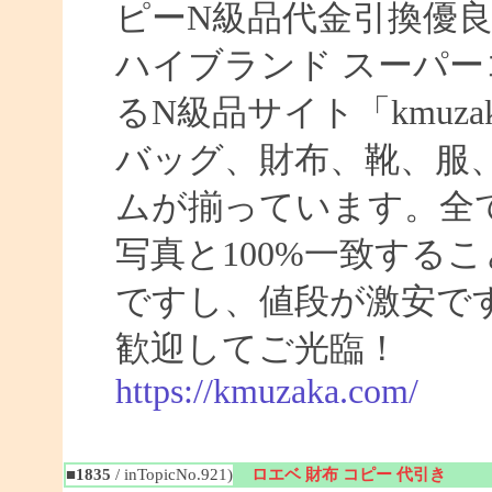
ピーN級品代金引換優良
ハイブランド スーパー
るN級品サイト「kmuz
バッグ、財布、靴、服
ムが揃っています。全
写真と100%一致する
ですし、値段が激安です
歓迎してご光臨！
https://kmuzaka.com/
■1835
/ inTopicNo.921)
ロエベ 財布 コピー 代引き