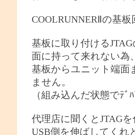
COOLRUNNERⅡの
基板に取り付けるJTA
面に持って来れない為
基板からユニット端面ま
ません。
（組み込んだ状態でﾃﾞﾊ
代理店に聞くとJTAG
USB側を伸ばしてくれ