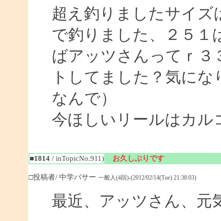
超え釣りましたサイズ
で釣りました、２５１
ばアッツさんってｒ３
トしてました？気にな
なんで）
今ほしいリールはカル
■1814
/ inTopicNo.911)
お久しぶりです
□投稿者/ 中学バサー
一般人(4回)-(2012/02/14(Tue) 21:38:03)
最近、アッツさん、元