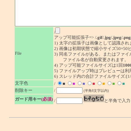
/
アップ可能拡張子=> /
.gif
/
.jpg
/
.jpeg
/
.png
1) 太字の拡張子は画像として認識され
2) 画像は初期状態で縮小サイズ50×
File
3) 同名ファイルがある、またはファ
ファイル名が自動変更されます。
4) アップ可能ファイルサイズは1回
100
5) ファイルアップ時はプレビューは
6) スレッド内の合計ファイルサイズ:[1/1
文字色
/
■
■
■
■
■
■
■
削除キー
/
(半角8文字以内)
ガード用キー
(必須)
/
と半角で入力