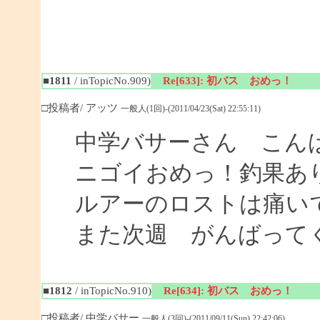
■1811
/ inTopicNo.909)
Re[633]: 初バス おめっ！
□投稿者/ アッツ
一般人(1回)-(2011/04/23(Sat) 22:55:11)
中学バサーさん こん
ニゴイおめっ！釣果あ
ルアーのロストは痛い
また次週 がんばって
■1812
/ inTopicNo.910)
Re[634]: 初バス おめっ！
□投稿者/ 中学バサー
一般人(3回)-(2011/09/11(Sun) 22:42:06)