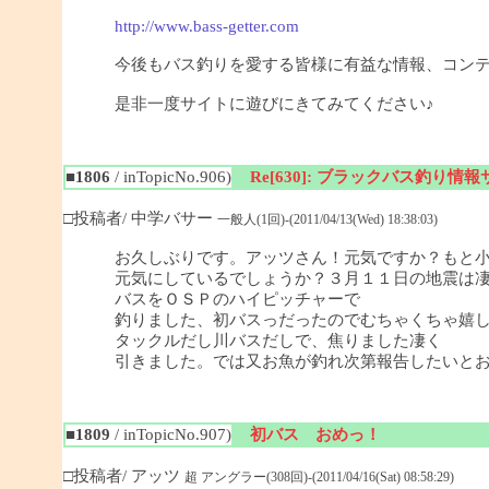
http://www.bass-getter.com
今後もバス釣りを愛する皆様に有益な情報、コン
是非一度サイトに遊びにきてみてください♪
■1806
/ inTopicNo.906)
Re[630]: ブラックバス釣り情報サイ
□投稿者/ 中学バサー
一般人(1回)-(2011/04/13(Wed) 18:38:03)
お久しぶりです。アッツさん！元気ですか？もと
元気にしているでしょうか？３月１１日の地震は
バスをＯＳＰのハイピッチャーで
釣りました、初バスっだったのでむちゃくちゃ嬉
タックルだし川バスだしで、焦りました凄く
引きました。では又お魚が釣れ次第報告したいと
■1809
/ inTopicNo.907)
初バス おめっ！
□投稿者/ アッツ
超 アングラー(308回)-(2011/04/16(Sat) 08:58:29)