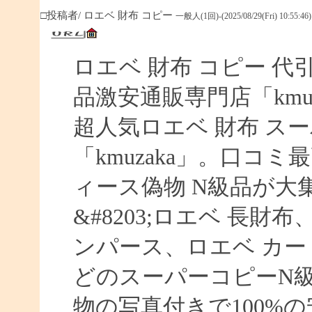
□投稿者/ ロエベ 財布 コピー
一般人(1回)-(2025/08/29(Fri) 10:55:46)
ロエベ 財布 コピー 
品激安通販専門店「kmuz
超人気ロエベ 財布 ス
「kmuzaka」。口コ
ィース偽物 N級品が大
&#8203;ロエベ 長財
ンパース、ロエベ カー
どのスーパーコピーN
物の写真付きで100%