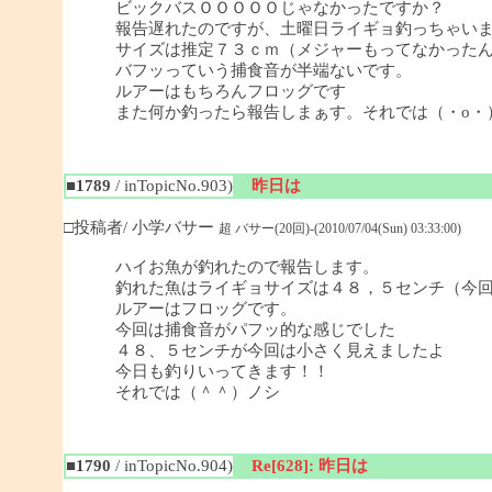
ビックバスＯＯＯＯＯじゃなかったですか？
報告遅れたのですが、土曜日ライギョ釣っちゃい
サイズは推定７３ｃｍ（メジャーもってなかった
バフッっていう捕食音が半端ないです。
ルアーはもちろんフロッグです
また何か釣ったら報告しまぁす。それでは（・o・
■1789
/ inTopicNo.903)
昨日は
□投稿者/ 小学バサー
超 バサー(20回)-(2010/07/04(Sun) 03:33:00)
ハイお魚が釣れたので報告します。
釣れた魚はライギョサイズは４８，５センチ（今
ルアーはフロッグです。
今回は捕食音がパフッ的な感じでした
４８、５センチが今回は小さく見えましたよ
今日も釣りいってきます！！
それでは（＾＾）ノシ
■1790
/ inTopicNo.904)
Re[628]: 昨日は