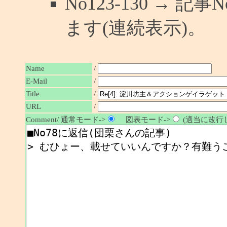
No123-130 → 
ます(連続表示)。
Name
/
E-Mail
/
/
Title
URL
/
Comment/ 通常モード->
図表モード->
(適当に改行し