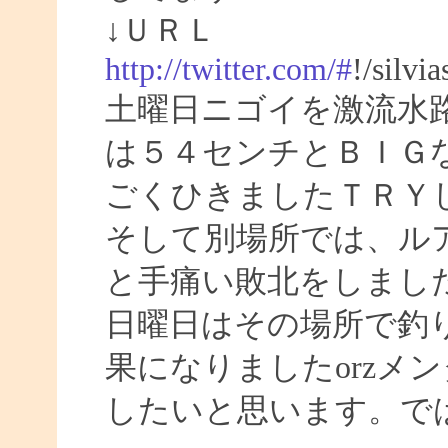
↓ＵＲＬ
http://twitter.com/#
!/silvi
土曜日ニゴイを激流水
は５４センチとＢＩＧ
ごくひきましたＴＲＹ
そして別場所では、ル
と手痛い敗北をしまし
日曜日はその場所で釣
果になりましたorzメ
したいと思います。ではまた