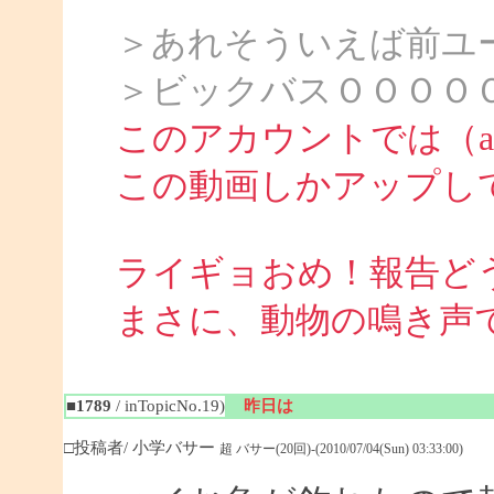
＞あれそういえば前ユ
＞ビックバスＯＯＯＯ
このアカウントでは（att
この動画しかアップし
ライギョおめ！報告ど
まさに、動物の鳴き声
■1789
/ inTopicNo.19)
昨日は
□投稿者/ 小学バサー
超 バサー(20回)-(2010/07/04(Sun) 03:33:00)