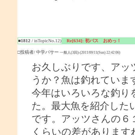
■1812
/ inTopicNo.12)
Re[634]: 初バス おめっ！
□投稿者/ 中学バサー
一般人(3回)-(2011/09/11(Sun) 22:42:06)
お久しぶりです、アッ
うか？魚は釣れていま
今年はいろいろな釣り
た。最大魚を紹介した
です。アッツさんの６１
くらいの差があります