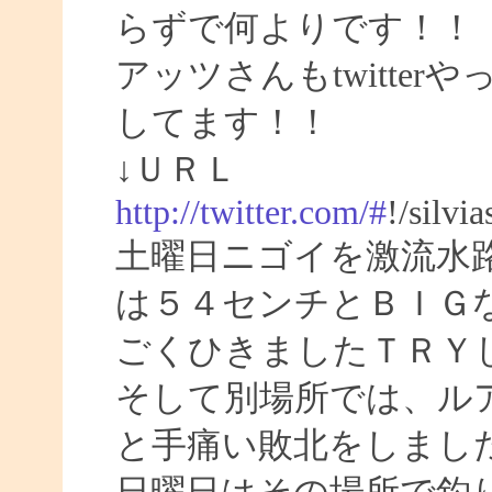
らずで何よりです！！
アッツさんもtwitte
してます！！
↓ＵＲＬ
http://twitter.com/#
!/silvi
土曜日ニゴイを激流水
は５４センチとＢＩＧ
ごくひきましたＴＲＹ
そして別場所では、ル
と手痛い敗北をしまし