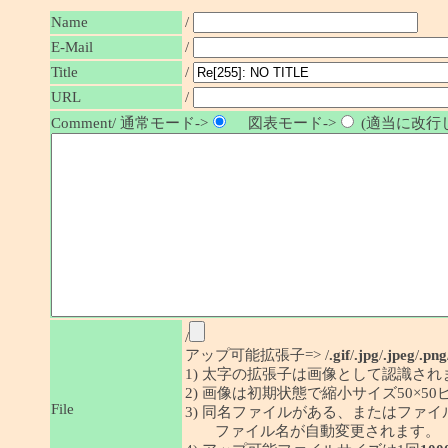
Name
/
E-Mail
/
Title
/
URL
/
Comment/ 通常モード->
図表モード->
(適当に改行し
/
アップ可能拡張子=> /
.gif
/
.jpg
/
.jpeg
/
.png
1) 太字の拡張子は画像として認識され
2) 画像は初期状態で縮小サイズ50×
File
3) 同名ファイルがある、またはファ
ファイル名が自動変更されます。