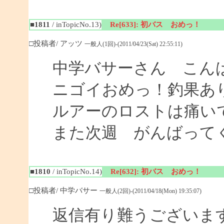
■1811
/ inTopicNo.13)
Re[633]: 初バス おめっ！
□投稿者/ アッツ
一般人(1回)-(2011/04/23(Sat) 22:55:11)
中学バサーさん こん
ニゴイおめっ！釣果あ
ルアーのロストは痛い
また次週 がんばって
■1810
/ inTopicNo.14)
Re[632]: 初バス おめっ！
□投稿者/ 中学バサー
一般人(2回)-(2011/04/18(Mon) 19:35:07)
返信有り難うございま