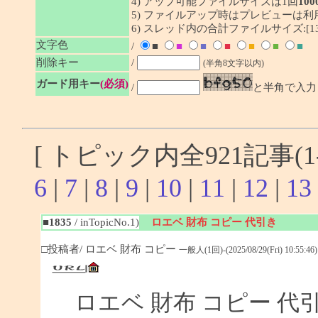
4) アップ可能ファイルサイズは1回
100
5) ファイルアップ時はプレビューは
6) スレッド内の合計ファイルサイズ:[1341
文字色
/
■
■
■
■
■
■
■
削除キー
/
(半角8文字以内)
ガード用キー
(必須)
/
と半角で入力
[ トピック内全921記事(1-
6
|
7
|
8
|
9
|
10
|
11
|
12
|
13
■1835
/ inTopicNo.1)
ロエベ 財布 コピー 代引き
□投稿者/ ロエベ 財布 コピー
一般人(1回)-(2025/08/29(Fri) 10:55:46)
ロエベ 財布 コピー 