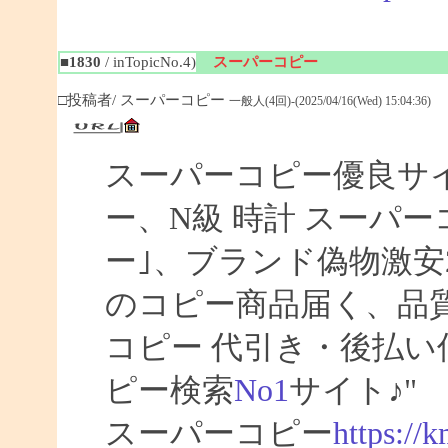
■1830
/ inTopicNo.4)
スーパーコピー
□投稿者/ スーパーコピー
一般人(4回)-(2025/04/16(Wed) 15:04:36)
スーパーコピー優良サイト
ー、N級 時計 スーパ
ー｣、ブランド偽物激安
のコピー商品届く、品
コピー 代引き・後払
ピー検索
No1
サイト♪"
スーパーコピー
https://