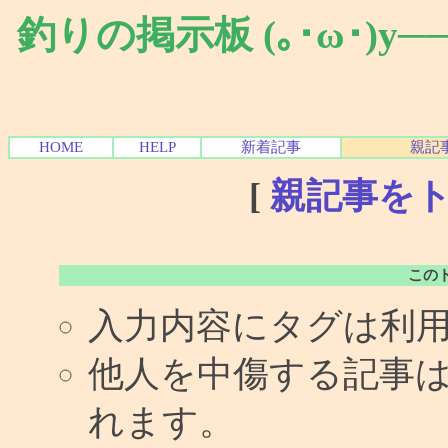
釣りの掲示板 (｡･ω･)y
HOME
HELP
新着記事
親記
[
親記事を
この
入力内容にタグは利
他人を中傷する記事
れます。