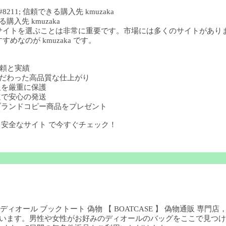
11; 信頼できる購入先 kmuzaka
購入先 kmuzaka
サイトを選ぶことは非常に重要です。市場には多くのサイトがあり
なのが kmuzaka です。
の信頼と実績
部までこだわった高品質な仕上がり
人情報を厳重に保護
 迅速で安心の発送
購入でブランドコピー商品をプレゼント
ー 安全なサイト で今すぐチェック！
ディオール ブックトート 偽物 【 BOATCASE 】 偽物通販 専門
ています。男性や女性がお好みのディオールのバッグをここで見つける