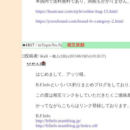
本国内で送料無料であり、関税もかかりません
https://boatcase.com/style/celine-bag-15.html
https://yooxbrand.com/brand-lv-category-2.html
■1817
/ inTopicNo.9)
相互依頼
□投稿者/ ikali
一般人(1回)-(2015/06/19(Fri) 03:28:37)
はじめまして、アッツ様。
B.F.Infoというバス釣りまとめブログをしており
この度は相互リンクをしていただきたくご連絡
かってながらこちらはリンク登録しております
B.F.Info
http://bfinfo.teamblog.jp/
http://bfinfo.teamblog.jp/index.rdf