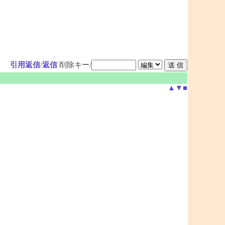
引用返信
/
返信
削除キー/
▲
▼
■