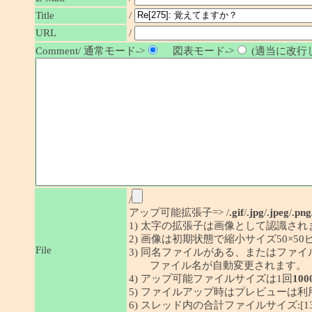
/
Title
URL
/
Comment/ 通常モード->
図表モード->
(適当に改行し
/
アップ可能拡張子=> /
.gif
/
.jpg
/
.jpeg
/
.png
1) 太字の拡張子は画像として認識され
2) 画像は初期状態で縮小サイズ50×
File
3) 同名ファイルがある、またはファ
ファイル名が自動変更されます。
4) アップ可能ファイルサイズは1回
100
5) ファイルアップ時はプレビューは
6) スレッド内の合計ファイルサイズ:[1341