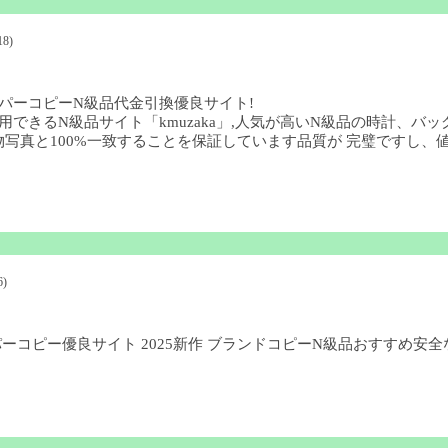
18)
パーコピーN級品代金引換優良サイト!
用できるN級品サイト「kmuzaka」,人気が高いN級品の時計、
写真と100%一致することを保証しています品質が 完璧ですし、値
6)
ーパーコピー優良サイト 2025新作 ブランドコピーN級品おすすめ