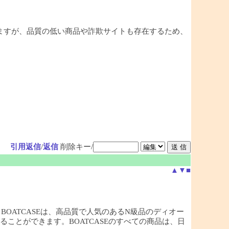
ますが、品質の低い商品や詐欺サイトも存在するため、
引用返信
/
返信
削除キー/
▲
▼
■
店，BOATCASEは、高品質で人気のあるN級品のディオー
ことができます。BOATCASEのすべての商品は、日