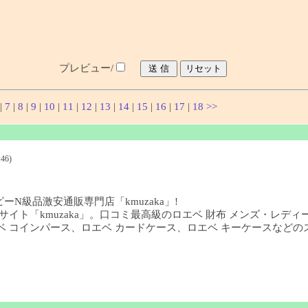
プレビュー/
|
7
|
8
|
9
|
10
|
11
|
12
|
13
|
14
|
15
|
16
|
17
|
18
>>
46)
ーN級品激安通販専門店「kmuzaka」!
イト「kmuzaka」。口コミ最高級のロエベ 財布 メンズ・レディ
、ロエベ コインパース、ロエベ カードケース、ロエベ キーケースな