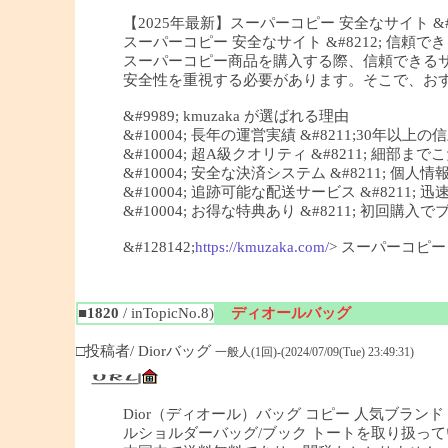
【2025年最新】スーパーコピー 安全なサイト &#82
スーパーコピー 安全なサイト &#8212; 信頼できる
スーパーコピー商品を購入する際、信頼できる
安全性を重視する必要があります。そこで、おすすめ
&#9989; kmuzaka が選ばれる理由
&#10004; 長年の運営実績 &#8211;30年以上
&#10004; 超A級クオリティ &#8211; 細
&#10004; 安全な決済システム &#8211; 個
&#10004; 追跡可能な配送サービス &#8211;
&#10004; お得な特典あり &#8211; 初回
&#128142;
https://kmuzaka.com/
> スーパーコピ
■1820
/ inTopicNo.8)
ディオールバッグ
□投稿者/ Diorバッグ
一般人(1回)-(2024/07/09(Tue) 23:49:31)
Dior（ディオール）バッグ コピー 人気ブランド 
ルショルダーバッグ/ブック トートを取り扱っ