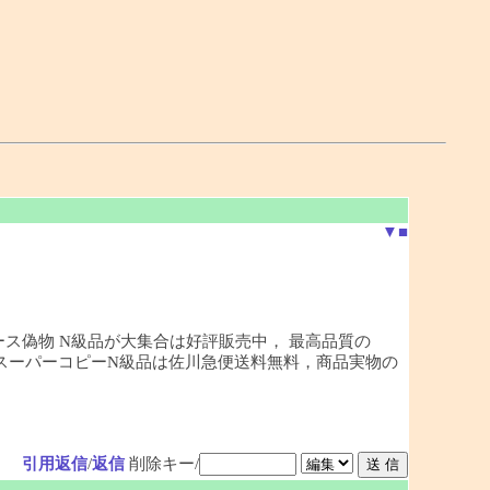
▼
■
ース偽物 N級品が大集合は好評販売中， 最高品質の
どのスーパーコピーN級品は佐川急便送料無料，商品実物の
引用返信
/
返信
削除キー/