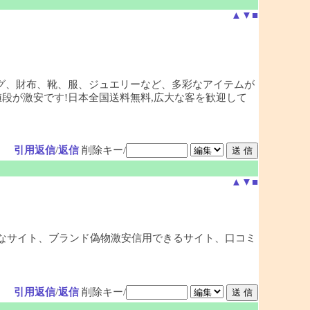
▲
▼
■
バッグ、財布、靴、服、ジュエリーなど、多彩なアイテムが
段が激安です!日本全国送料無料,広大な客を歓迎して
引用返信
/
返信
削除キー/
▲
▼
■
安全なサイト、ブランド偽物激安信用できるサイト、口コミ
引用返信
/
返信
削除キー/