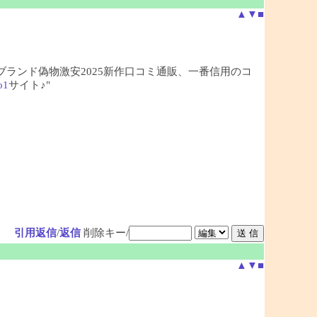
▲
▼
■
、ブランド偽物激安2025新作口コミ通販、一番信用のコ
o1
サイト♪"
引用返信
/
返信
削除キー/
▲
▼
■