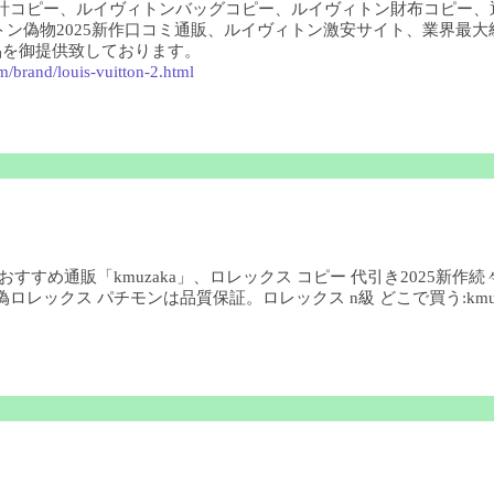
時計コピー、ルイヴィトンバッグコピー、ルイヴィトン財布コピー、
ヴィトン偽物2025新作口コミ通販、ルイヴィトン激安サイト、業界
品を御提供致しております。
m/brand/louis-vuitton-2.html
すすめ通販「kmuzaka」、ロレックス コピー 代引き2025新作続
レックス パチモンは品質保証。ロレックス n級 どこで買う:kmuza