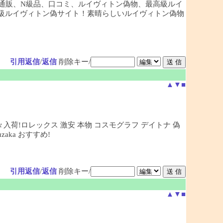
通販、N級品、口コミ、ルイヴィトン偽物、最高級ルイ
最大級ルイヴィトン偽サイト！素晴らしいルイヴィトン偽物
引用返信
/
返信
削除キー/
▲
▼
■
々入荷!ロレックス 激安 本物 コスモグラフ デイトナ 偽
ka おすすめ!
引用返信
/
返信
削除キー/
▲
▼
■