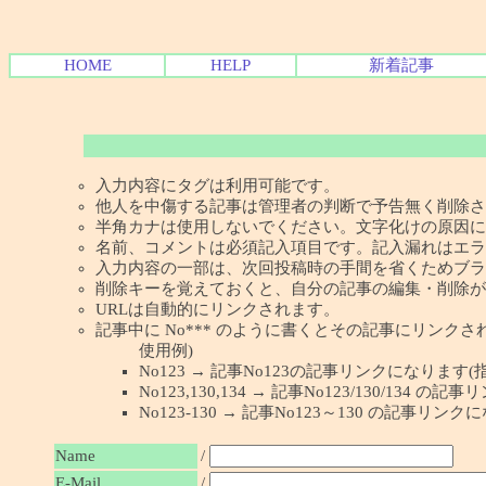
HOME
HELP
新着記事
入力内容にタグは利用可能です。
他人を中傷する記事は管理者の判断で予告無く削除さ
半角カナは使用しないでください。文字化けの原因に
名前、コメントは必須記入項目です。記入漏れはエラ
入力内容の一部は、次回投稿時の手間を省くためブラ
削除キーを覚えておくと、自分の記事の編集・削除が
URLは自動的にリンクされます。
記事中に No*** のように書くとその記事にリンクされま
使用例)
No123 → 記事No123の記事リンクになります(
No123,130,134 → 記事No123/130/134
No123-130 → 記事No123～130 の記事リン
Name
/
E-Mail
/