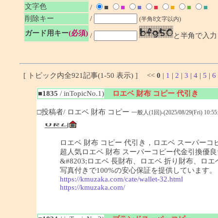
文字色
/
■
■
■
■
■
■
■
削除キー
/
(半角8文字以内)
ガード用キー
(必須)
/
と半角で入力
[ トピック内全921記事(1-50 表示) ] <<
0
|
1
|
2
|
3
|
4
|
5
|
6
■1835
/ inTopicNo.1)
ロエベ 財布 コピー 代引き
□投稿者/ ロエベ 財布 コピー
一般人(1回)-(2025/08/29(Fri) 10:55:
ロエベ 財布 コピー 代引き，ロエベ スーパーコピ
超人気ロエベ 財布 スーパーコピー代金引換優良サ
&#8203;ロエベ 長財布、ロエベ 折り財布
写真付きで100%の安心保証を提供しています。
https://kmuzaka.com/cate/wallet-32.html
https://kmuzaka.com/