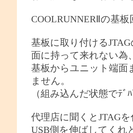
COOLRUNNERⅡの
基板に取り付けるJTA
面に持って来れない為
基板からユニット端面ま
ません。
（組み込んだ状態でﾃﾞﾊ
代理店に聞くとJTAG
USB側を伸ばしてくれ