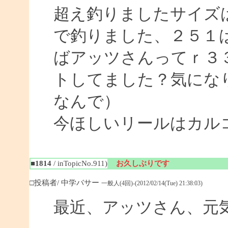
超え釣りましたサイズ
で釣りました、２５１
ばアッツさんってｒ３
トしてました？気にな
なんで）
今ほしいリールはカル
■1814
/ inTopicNo.911)
お久しぶりです
□投稿者/ 中学バサー
一般人(4回)-(2012/02/14(Tue) 21:38:03)
最近、アッツさん、元