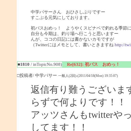
中学バサーさん おひさしぶりですー
すこぶる元気にしております。
初バスおめっ！ ようやくスピナベで釣れる季節
自分も今期は、釣り場へ行こうと思いますー
んが、ココの日記には書かないカモですが
（Twitterにはメモとして、書いときますね
http://tw
■1810
/ inTopicNo.908)
Re[632]: 初バス おめっ！
□投稿者/ 中学バサー
一般人(2回)-(2011/04/18(Mon) 19:35:07)
返信有り難うございま
らずで何よりです！！
アッツさんもtwitte
してます！！