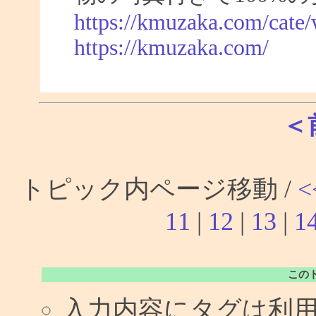
https://kmuzaka.com/cate/
https://kmuzaka.com/
＜
トピック内ページ移動 /
<
11
|
12
|
13
|
1
この
入力内容にタグは利