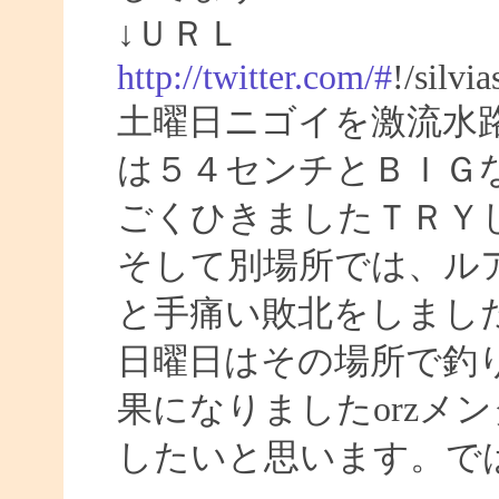
↓ＵＲＬ
http://twitter.com/#
!/silvi
土曜日ニゴイを激流水
は５４センチとＢＩＧ
ごくひきましたＴＲＹ
そして別場所では、ル
と手痛い敗北をしまし
日曜日はその場所で釣
果になりましたorzメ
したいと思います。ではまた