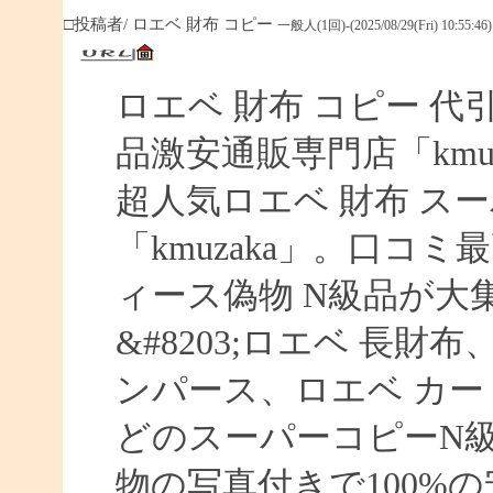
□投稿者/ ロエベ 財布 コピー
一般人(1回)-(2025/08/29(Fri) 10:55:46)
ロエベ 財布 コピー 
品激安通販専門店「kmuz
超人気ロエベ 財布 ス
「kmuzaka」。口コ
ィース偽物 N級品が大
&#8203;ロエベ 長財
ンパース、ロエベ カー
どのスーパーコピーN
物の写真付きで100%