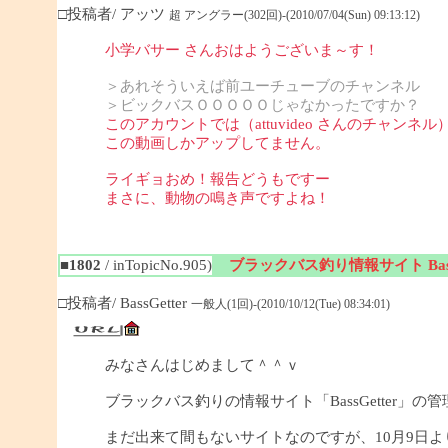
□投稿者/ アッツ
超 アングラー(302回)-(2010/07/04(Sun) 09:13:12)
小学バサー さんおはようございま～す！
＞あれそういえば前ユーチューブのチャンネル
＞ビックバスＯＯＯＯＯじゃなかったですか？
このアカウントでは（attuvideo さんのチャンネル
この動画しかアップしてません。
ライギョおめ！報告どうもですー
まさに、動物の鳴き声ですよね！
■1802
/ inTopicNo.905)
ブラックバス釣り情報サイト BassG
□投稿者/ BassGetter
一般人(1回)-(2010/10/12(Tue) 08:34:01)
みなさんはじめまして＾＾ｖ
ブラックバス釣りの情報サイト「BassGetter」の
まだ出来て間もないサイトなのですが、10月9日