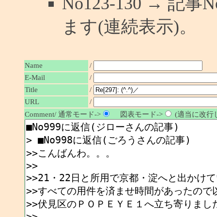
No123-130 → 
ます(連続表示)。
Name
/
E-Mail
/
/
Title
URL
/
Comment/ 通常モード->
図表モード->
(適当に改行し