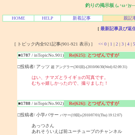
釣りの掲示板 (｡･ω･)
HOME
HELP
新着記事
親記
[
最新記事及び返
[ トピック内全921記事(901-921 表示) ]
<<
0
|
1
|
2
|
3
|
4
|
■1787
/ inTopicNo.901)
Re[625]: とつぜんですが
□投稿者/ アッツ
超 アングラー(301回)-(2010/06/30(Wed) 02:09:31)
はい、ナマズとライギョの写真です。
むちゃ嬉しかったので、撮りました！
■1788
/ inTopicNo.902)
Re[626]: とつぜんですが
□投稿者/ 小学バサー
バサー(19回)-(2010/07/01(Thu) 19:12:07)
あっつさん
あれそういえば前ユーチューブのチャンネル