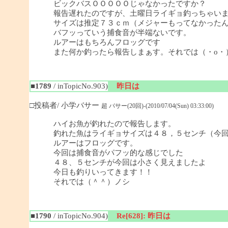
ビックバスＯＯＯＯＯじゃなかったですか？
報告遅れたのですが、土曜日ライギョ釣っちゃい
サイズは推定７３ｃｍ（メジャーもってなかった
バフッっていう捕食音が半端ないです。
ルアーはもちろんフロッグです
また何か釣ったら報告しまぁす。それでは（・o・
■1789
/ inTopicNo.903)
昨日は
□投稿者/ 小学バサー
超 バサー(20回)-(2010/07/04(Sun) 03:33:00)
ハイお魚が釣れたので報告します。
釣れた魚はライギョサイズは４８，５センチ（今
ルアーはフロッグです。
今回は捕食音がパフッ的な感じでした
４８、５センチが今回は小さく見えましたよ
今日も釣りいってきます！！
それでは（＾＾）ノシ
■1790
/ inTopicNo.904)
Re[628]: 昨日は