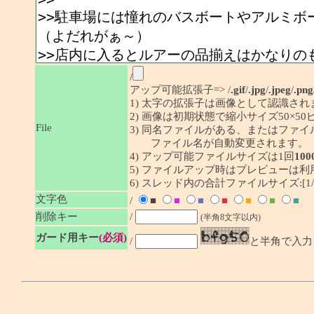
/
アップ可能拡張子=> /
.gif
/
.jpg
/
.jpeg
/
.png
1) 太字の拡張子は画像として認識され
2) 画像は初期状態で縮小サイズ50×
File
3) 同名ファイルがある、またはファ
ファイル名が自動変更されます。
4) アップ可能ファイルサイズは1回
100
5) ファイルアップ時はプレビューは
6) スレッド内の合計ファイルサイズ:[1/1
文字色
/
■
■
■
■
■
■
■
削除キー
/
(半角8文字以内)
ガード用キー
(必須)
/
と半角で入力