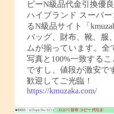
ピーN級品代金引換優良
ハイブランド スーパー
るN級品サイト「kmuz
バッグ、財布、靴、服
ムが揃っています。全
写真と100%一致する
ですし、値段が激安です
歓迎してご光臨！
https://kmuzaka.com/
■1835
/ inTopicNo.921)
ロエベ 財布 コピー 代引き