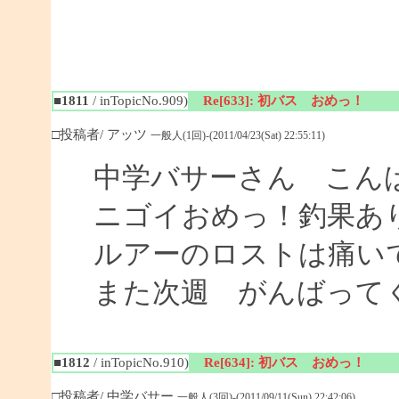
■1811
/ inTopicNo.909)
Re[633]: 初バス おめっ！
□投稿者/ アッツ
一般人(1回)-(2011/04/23(Sat) 22:55:11)
中学バサーさん こん
ニゴイおめっ！釣果あ
ルアーのロストは痛い
また次週 がんばって
■1812
/ inTopicNo.910)
Re[634]: 初バス おめっ！
□投稿者/ 中学バサー
一般人(3回)-(2011/09/11(Sun) 22:42:06)