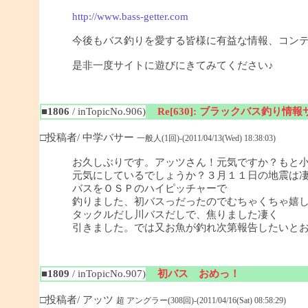
http://www.bass-getter.com
今後もバス釣りを愛する皆様に有益な情報、コン
是非一度サイトに遊びにきてみてください♪
■1806
/ inTopicNo.906)
Re[630]: ブラックバス釣り情報サイ
□投稿者/ 中学バサー
一般人(1回)-(2011/04/13(Wed) 18:38:03)
お久しぶりです。アッツさん！元気ですか？もと
元気にしているでしょうか？３月１１日の地震は
バスをＯＳＰのハイピッチャーで
釣りました、初バスっだったのでむちゃくちゃ嬉
タックルだし川バスだしで、焦りました凄く
引きました。では又お魚が釣れ次第報告したいと
■1809
/ inTopicNo.907)
初バス おめっ！
□投稿者/ アッツ
超 アングラー(308回)-(2011/04/16(Sat) 08:58:29)