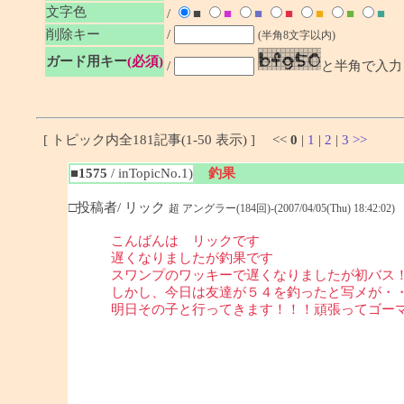
文字色
/
■
■
■
■
■
■
■
削除キー
/
(半角8文字以内)
ガード用キー
(必須)
/
と半角で入力
[ トピック内全181記事(1-50 表示) ] <<
0
|
1
|
2
|
3
>>
■1575
/ inTopicNo.1)
釣果
□投稿者/ リック
超 アングラー(184回)-(2007/04/05(Thu) 18:42:02)
こんばんは リックです
遅くなりましたが釣果です
スワンプのワッキーで遅くなりましたが初バス
しかし、今日は友達が５４を釣ったと写メが・
明日その子と行ってきます！！！頑張ってゴー