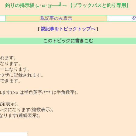
釣りの掲示板 (｡･ω･)y──┛~~ 【ブラックバスと釣り専用】
親記事のみ表示
[
親記事をトピックトップへ
]
このトピックに書きこむ
れます。
なります。
ーになります。
ウザに記録されます。
できます。
す(No は半角英字/*** は半角数字)。
指定表示)。
 の記事リンクになります(複数表示)。
クになります(連続表示)。