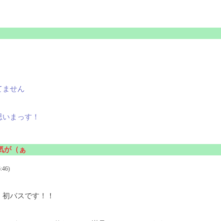
。
てません
思いまっす！
気が（ぁ
:46)
、初バスです！！