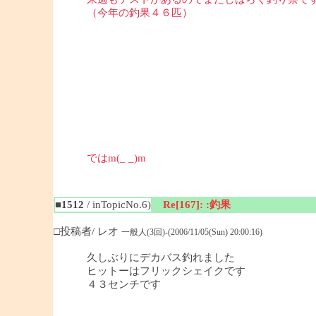
（今年の釣果４６匹）
ではm(_ _)m
■1512
/ inTopicNo.6)
Re[167]: :釣果
□投稿者/ レオ
一般人(3回)-(2006/11/05(Sun) 20:00:16)
久しぶりにデカバス釣れました
ヒットーはフリックシェイクです
４３センチです