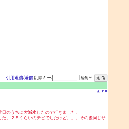
引用返信
/
返信
削除キー/
▲
▼
■
近日のうちに大減水したので行きました。
した。２５くらいのチビでしたけど。。。その後同じサ