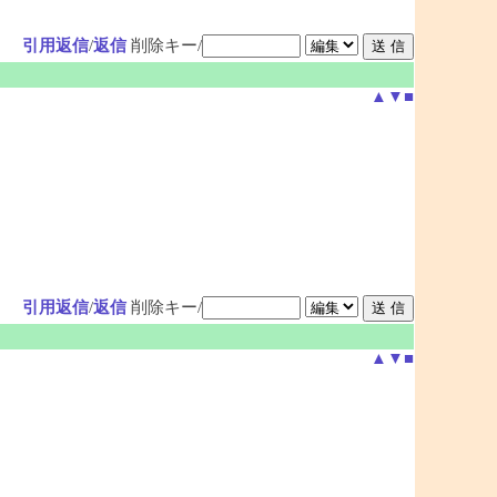
引用返信
/
返信
削除キー/
▲
▼
■
引用返信
/
返信
削除キー/
▲
▼
■