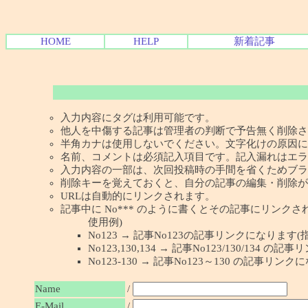
HOME
HELP
新着記事
入力内容にタグは利用可能です。
他人を中傷する記事は管理者の判断で予告無く削除さ
半角カナは使用しないでください。文字化けの原因に
名前、コメントは必須記入項目です。記入漏れはエラ
入力内容の一部は、次回投稿時の手間を省くためブラ
削除キーを覚えておくと、自分の記事の編集・削除が
URLは自動的にリンクされます。
記事中に No*** のように書くとその記事にリンクされま
使用例)
No123 → 記事No123の記事リンクになります(
No123,130,134 → 記事No123/130/134
No123-130 → 記事No123～130 の記事リン
Name
/
E-Mail
/