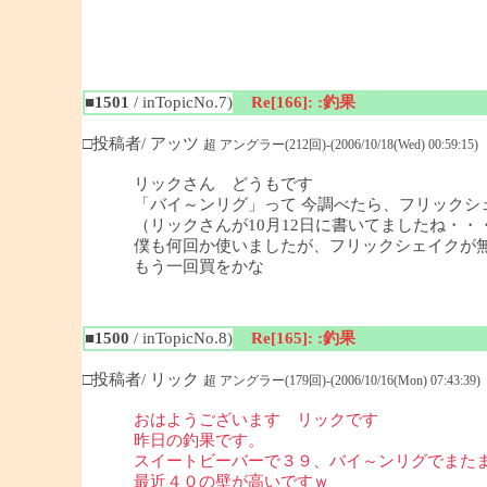
■1501
/ inTopicNo.7)
Re[166]: :釣果
□投稿者/ アッツ
超 アングラー(212回)-(2006/10/18(Wed) 00:59:15)
リックさん どうもです
「バイ～ンリグ」って 今調べたら、フリックシ
（リックさんが10月12日に書いてましたね・
僕も何回か使いましたが、フリックシェイクが
もう一回買をかな
■1500
/ inTopicNo.8)
Re[165]: :釣果
□投稿者/ リック
超 アングラー(179回)-(2006/10/16(Mon) 07:43:39)
おはようございます リックです
昨日の釣果です。
スイートビーバーで３９、バイ～ンリグでまた
最近４０の壁が高いですｗ