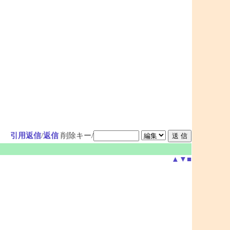
引用返信
/
返信
削除キー/
▲
▼
■