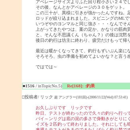
アベレージサイズよりふた回り程小さい２４で
その後、なんとかアベレージの３０をゲット。
この三十が、異様に引きが強かったんですね。
ロッドが絞り込まれました。スピニングのMLで
いつぞやのヨンマルと同じ強さ・・・なんでそ
上がってきたやつは、案の定か、かなりの筋肉
と、そんな不思議くん（ちゃん？）の後は沈黙
後日の釣行は坊主に終わり、疲労だけもって帰
最近は暖かくなってきて、釣行もずいぶん楽に
そろそろ、虫の準備を初めてよいかな？と言う
ではでは～
■1516
/ inTopicNo.5)
Re[168]: :釣果
□投稿者/ リック
超 アングラー(181回)-(2006/11/22(Wed) 07:53:41)
お久しぶりです リックです
昨日、テストが終わったので久々の釣りへ行っ
バイ～ンリグは底の泥の多さで身動きがとりに
イズを２匹釣って終わりました。それにしても
来週もテストがあるのでまたしばらく釣り禁で