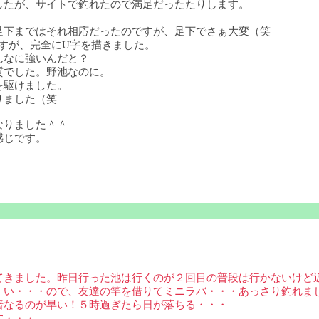
したが、サイトで釣れたので満足だったたりします。
足下まではそれ相応だったのですが、足下でさぁ大変（笑
すが、完全にU字を描きました。
んなに強いんだと？
質でした。野池なのに。
を駆けました。
りました（笑
なりました＾＾
感じです。
てきました。昨日行った池は行くのが２回目の普段は行かないけど
くい・・・ので、友達の竿を借りてミニラバ・・・あっさり釣れま
暗なるのが早い！５時過ぎたら日が落ちる・・・
す・・・