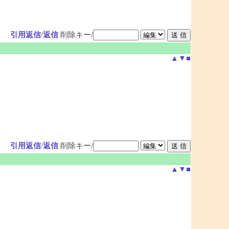
引用返信
/
返信
削除キー/
▲
▼
■
引用返信
/
返信
削除キー/
▲
▼
■