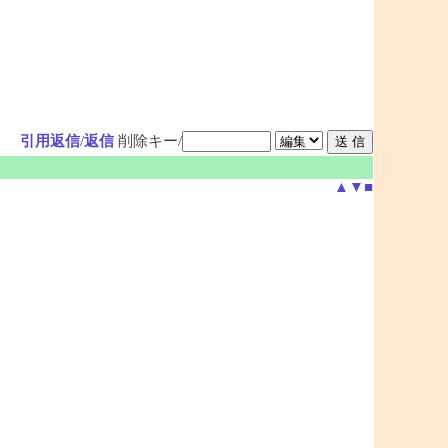
引用返信
/
返信
削除キー/
▲
▼
■