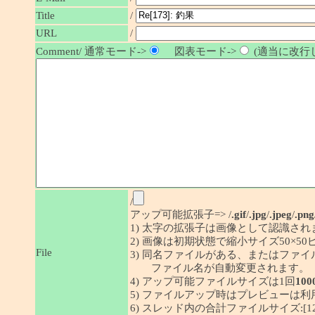
/
Title
URL
/
Comment/ 通常モード->
図表モード->
(適当に改行し
/
アップ可能拡張子=> /
.gif
/
.jpg
/
.jpeg
/
.png
1) 太字の拡張子は画像として認識され
2) 画像は初期状態で縮小サイズ50×
File
3) 同名ファイルがある、またはファ
ファイル名が自動変更されます。
4) アップ可能ファイルサイズは1回
100
5) ファイルアップ時はプレビューは
6) スレッド内の合計ファイルサイズ:[1292