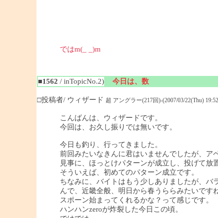
ではm(_ _)m
■1562
/ inTopicNo.2)
今日は、数
□投稿者/ ウィザード
超 アングラー(217回)-(2007/03/22(Thu) 19:52
こんばんは、ウィザードです。
今回は、お久し振りでは無いです。
今日も釣り、行ってきました。
前回みたいなきんに君はいませんでしたが、ア
見事に、ほっとけパターンが成立し、投げて放
そういえば、初めてのパターン成立です。
ちなみに、バイトはもう少しありましたが、バ
んで、近畿全般、明日から春うららみたいです
スポーン始まってくれるかな？って感じです。
ハンハンzeroが炸裂した今日この頃。