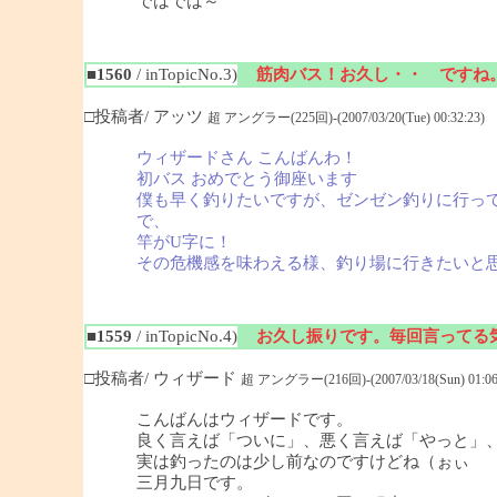
ではでは～
■1560
/ inTopicNo.3)
筋肉バス！お久し・・ ですね
□投稿者/ アッツ
超 アングラー(225回)-(2007/03/20(Tue) 00:32:23)
ウィザードさん こんばんわ！
初バス おめでとう御座います
僕も早く釣りたいですが、ゼンゼン釣りに行っ
で、
竿がU字に！
その危機感を味わえる様、釣り場に行きたいと
■1559
/ inTopicNo.4)
お久し振りです。毎回言ってる
□投稿者/ ウィザード
超 アングラー(216回)-(2007/03/18(Sun) 01:06
こんばんはウィザードです。
良く言えば「ついに」、悪く言えば「やっと」
実は釣ったのは少し前なのですけどね（ぉぃ
三月九日です。