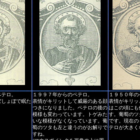
ペテロ。
１９９７年からのペテロ。
１９５０年の
ぼしょぼで眠た
表情がキリットして威厳のある顔
表情がキリッ
つきになりました。ペテロの後の
はこの頃にも
模様も変わっています。トゲみた
す。葡萄のツ
いな模様がなくなっています。葡
です。現在の
萄のツタも左と違うのがお解りで
テロが大きく
すね。