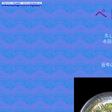
ペ
久
今回
近年