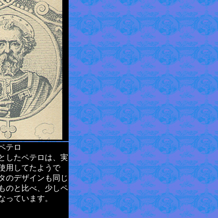
ペテロ
としたペテロは、実
使用してたようで
タのデザインも同じ
ものと比べ、少しペ
なっています。