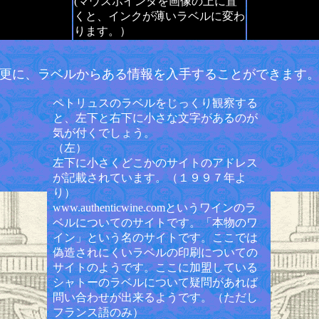
(マウスポインタを画像の上に置
くと、インクが薄いラベルに変わ
ります。）
更に、ラベルからある情報を入手することができます
ペトリュスのラベルをじっくり観察する
と、左下と右下に小さな文字があるのが
気が付くでしょう。
（左）
左下に小さくどこかのサイトのアドレス
が記載されています。（１９９７年よ
り）
www.authenticwine.comというワインのラ
ベルについてのサイトです。「本物のワ
イン」という名のサイトです。ここでは
偽造されにくいラベルの印刷についての
サイトのようです。ここに加盟している
シャトーのラベルについて疑問があれば
問い合わせが出来るようです。（ただし
フランス語のみ）