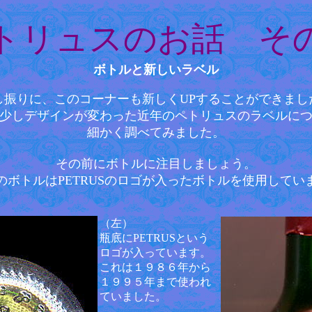
トリュスのお話 そ
ボトルと
新しいラベル
し振りに、このコーナーも新しくUPすることができまし
少しデザインが変わった近年のペトリュスのラベルに
細かく調べてみました。
その前にボトルに注目しましょう。
のボトルはPETRUSのロゴが入ったボトルを使用してい
（左）
瓶底にPETRUSという
ロゴが入っています。
これは１９８６年から
１９９５年まで使われ
ていました。