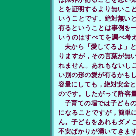
とを証明するより無いこ
いうことです。絶対無い
有るということは事例を
いうのはすべてを調べ考
夫から「愛してるよ」と
りますが，その言葉が無
れません。あれもないし
い別の形の愛が有るかも
容量にしても，絶対安全
のです。したがって許容
子育ての場では子どもの
になることですが，簡単
ん。子どもをあれもダメ
不安ばかりが湧いてきま