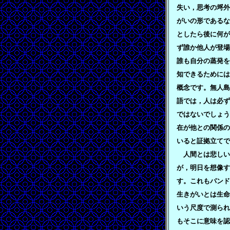
失い，思考の埒外
がいの形であるな
としたら後に何が
ず誰か他人が登場
誰も自分の蒸発を
知できるためには
概念です。無人島
語では，人は必ず
ではないでしょう
在が他との関係の
いると証拠立てで
人間とは悲しい
が，明日を想像す
す。これもパンド
生きがいとは生命
いう尺度で測られ
もそこに意味を