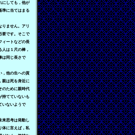
れにしても，他が
基準に当てはまる
なりません。アリ
必要です。そこで
フィートなどの長
る人は１尺の棒，
棒は同じ長さで
。
い，他の生への貢
，親は死を身近に
そのために親時代
が持てていないも
ていないようで
未来思考は発動し
り体に言えば，私