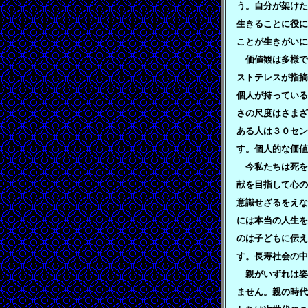
う。自分が架けた
生きることに役に
ことが生きがいに
価値観は多様で
ストテレスが指摘
個人が持っている
さの尺度はさまざ
ある人は３０セ
す。個人的な価値
今私たちは死を
献を目指して心の
意識せざるをえな
には本当の人生を
のは子どもに伝
す。長寿社会の中
親がいずれは姿
ません。親の時代