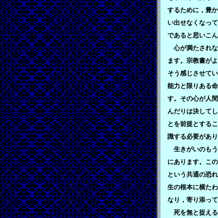
するために，豊か
い出せなくなって
であると思いこん
心が満たされな
ます。宗教書がよ
そう感じさせてい
能力と限りある
す。その心が人間
んだりは決してし
とを前提とするこ
識する必要があり
生きがいのもう
にあります。この
という共通の恐れ
生の根本に横たわ
なり，寄り添って
死を無と捉える