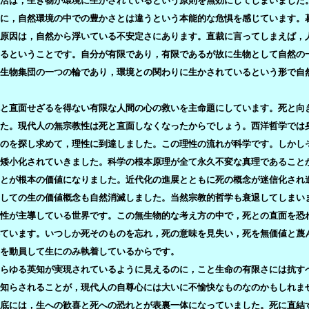
活は，生き物が環境に生かされているという原則を無効にしてしまいました
に，自然環境の中での豊かさとは違うという本能的な危惧を感じています。
原因は，自然から浮いている不安定さにあります。直裁に言ってしまえば，
るということです。自分が有限であり，有限であるが故に生物として自然の
生物集団の一つの輪であり，環境との関わりに生かされているという形で自
と直面せざるを得ない有限な人間の心の救いを主命題にしています。死と向
た。現代人の無宗教性は死と直面しなくなったからでしょう。西洋哲学では
のを探し求めて，理性に到達しました。この理性の流れが科学です。しかし
矮小化されていきました。科学の根本原理が全て永久不変な真理であること
とが根本の価値になりました。近代化の進展とともに死の概念が迷信化され
しての生の価値概念も自然消滅しました。当然宗教的哲学も衰退してしまい
性が主導している世界です。この無生物的な考え方の中で，死との直面を恐
ています。いつしか死そのものを忘れ，死の意味を見失い，死を無価値と蔑
を動員して生にのみ執着しているからです。
らゆる英知が実現されているように見えるのに，こと生命の有限さには抗す
知らされることが，現代人の自尊心には大いに不愉快なものなのかもしれま
底には，生への歓喜と死への恐れとが表裏一体になっていました。死に直結