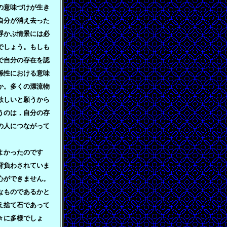
の意味づけが生き
自分が消え去った
浮かぶ情景には必
でしょう。もしも
で自分の存在を認
係性における意味
か。多くの漂流物
欲しいと願うから
うのは，自分の存
の人につながって
よかったのです
背負わされていま
心ができません。
なものであるかと
え捨て石であって
々に多様でしょ