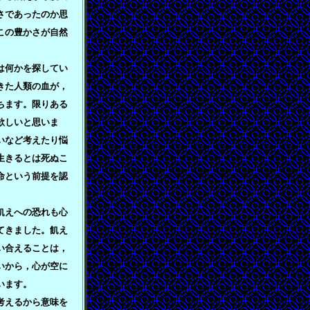
さであったのか思
この豊かさが自然
は何かを探してい
きた人類の血が，
ちます。限りある
欲しいと思いま
いなど考えたり悩
生きるとは死ぬこ
命という前提を認
飢えへの恐れも心
てきました。飢え
い合えることは，
いから，心が空に
います。
考えるから意味を