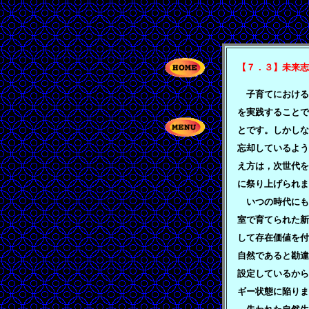
【７．３】未来志
子育てにおける
を実践することで
とです。しかしな
忘却しているよう
え方は，次世代を
に祭り上げられま
いつの時代にも
室で育てられた新
して存在価値を付
自然であると勘違
設定しているから
ギー状態に陥りま