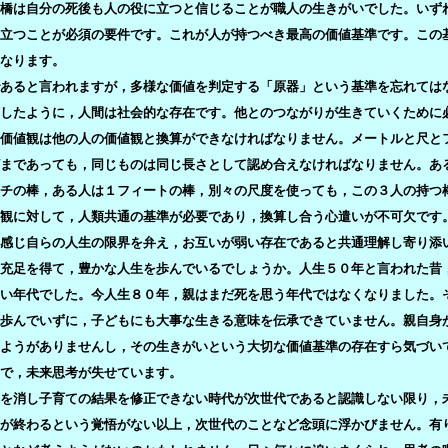
橋は自分の死後も人の役に立つと信じることが職人の生きがいでした。いず
立つことが必須の要件です。これが人が持つべき最高の価値基準です。この
なります。
あると言われますが，多様な価値を判定する「原器」という基準を忘れては
したように，人間は社会的な存在です。他とのつながりが生きていくために
価値観は他の人の価値観と換算ができなければなりません。メートルと尺と
まであっても，同じものは同じ長さとして認め合えなければなりません。あ
ンチの棒，ある人は１フィートの棒，別々の尺度を使っても，この３人の持つ
観に対して，人類共通の基準が必要であり，換算し合う心遣いが不可欠です
感じ自らの人生の限界を弁え，お互いが弱い存在であると共通理解し寄り添
充足を得て，豊かな人生を歩んでいるでしょうか。人生５０年と言われた昔
い年代でした。今人生８０年，親はまだ死を思う年代ではなくなりました。
歩んでいずに，子どもにも大事な生きる意味を伝承できていません。親自身
えようがありませんし，その生きがいという大切な価値基準の存在すら気づい
で，未来思考が失せています。
を消し子育ての結果を修正できない時代が次世代であると認識しない限り，
が終わるという覚悟がない以上，次世代のことなど念頭に浮かびません。有