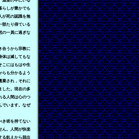
。温室の中にいる
暮らしが豊かでも
人が死の認識を無
一部たり得ている
然の一員に過ぎな
き合うから宗教に
身体は滅してもな
そこにはもはや生
からも分かるよう
遺棄され，それに
ました。現在の多
れる人間は心のつ
んでいます。なぜ
べき術を持てない
せん。人間が快楽
する飢えから脱出