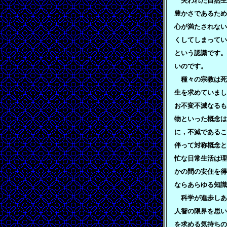
失われた自然生
豊かさであるため
心が満たされない
くしてしまってい
という認識です。
いのです。
種々の宗教は死
生を求めていまし
お不変不滅なるも
物といった概念は
に，不滅であるこ
伴って対称概念と
忙な日常生活は理
かの間の安住を得
ならあらゆる知識
科学が進歩しあ
人智の限界を思い
を求める気持ちの