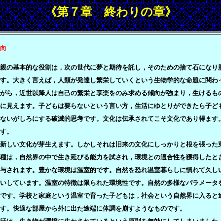
《第７章 終わりの章》
向
親の基本的な役割は，次の世代に夢と期待を託し，そのための捨て石になり
す。大きく言えば，人類が発達し繁栄していくという生物学的な命題に関わ
がら，近世以降人は自己の繁栄と享楽をのみ求める傾向が強まり，生けるも
に見えます。子どもは要らないという言い方，生活にゆとりができたら子ど
ないがしろにする破滅的思考です。文化は伝承されてこそ文化であり得ます
す。
新しい文化が芽生えます。しかしそれは旧来の文化にしっかりと根を張った
種は，自然界の中で生き延びる能力を試され，環境との適合性を獲得したと
与されます。豊かな環境は温室的です。自然を恐れ温室暮らしに慣れて久し
いしています。温室の特徴は限られた環境性です。自然の多様なパラメータ
です。学校と家庭という温室で育った子どもは，社会という自然界に入ると
す。快適な部屋から外に出た途端に体調を崩すようなものです。