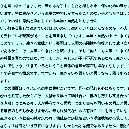
さを追い求めてきました。豊かさを手中にしたと感じる今，何のための豊か
います。特に豊かさという温室の中でしか育ったことのない子どもたちは，
で，その外に厳然と存在している本物の自然を知りません。
い，何を目指して生きていけばよいのか，生きがいとはどんなものか，今人
く売れている現実がそのことを裏書きしています。本当の自然の中で生きて
るのでしょう。生きる意味という疑問は，人間の有限性を前提として成り立
命であるからこそ，大事に生きたいと願います。そして他人にも大事に生きて
の尊厳を育むのではないでしょうか。もし人が不老不死であるなら，生きが
ないでしょう。生きているということ自体の意味が存在し得なくなります。
とで存在する概念です。ですから，生きがいを得たいと思うなら，限りある
ます。
一つの側面は，それが心の中に住むことです。死への恐れも心にあります。
恐れを共有したからこそ，人は寄り添って助け合い，協力し努力し支え合っ
を克服しつつある今，人が共有できる恐怖，つまり自らを弱いもの同士と思
る最後のものしかありません。最も根源的な生命の有限性に目を向けていな
生きるという社会の絆が失われ，価値観の多様性という浮遊状態が出現して
なら，生は有という存在になります。しかし死とは無ではありません。無と