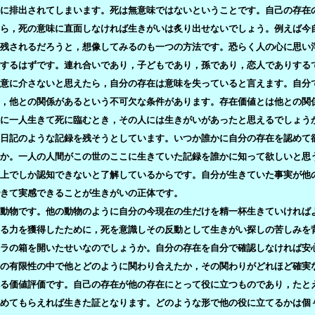
に排出されてしまいます。死は無意味ではないということです。自己の存在
ら，死の意味に直面しなければ生きがいは炙り出せないでしょう。例えば今
残されるだろうと，想像してみるのも一つの方法です。恐らく人の心に思い
するはずです。連れ合いであり，子どもであり，孫であり，恋人でありする
意に介さないと思えたら，自分の存在は意味を失っていると言えます。自分
，他との関係があるという不可欠な条件があります。存在価値とは他との関
に一人生きて死に臨むとき，その人には生きがいがあったと思えるでしょう
日記のような記録を残そうとしています。いつか誰かに自分の存在を認めて
か。一人の人間がこの世のここに生きていた記録を誰かに知って欲しいと思
上でしか認知できないと了解しているからです。自分が生きていた事実が他
きて実感できることが生きがいの正体です。
動物です。他の動物のように自分の今現在の生だけを精一杯生きていければ
る力を獲得したために，死を意識しその反動として生きがい探しの苦しみを
ラの箱を開いたせいなのでしょうか。自分の存在を自分で確認しなければ安
の有限性の中で他とどのように関わり合えたか，その関わりがどれほど確実
る価値評価です。自己の存在が他の存在にとって役に立つものであり，たと
認めてもらえれば生きた証となります。どのような形で他の役に立てるかは個