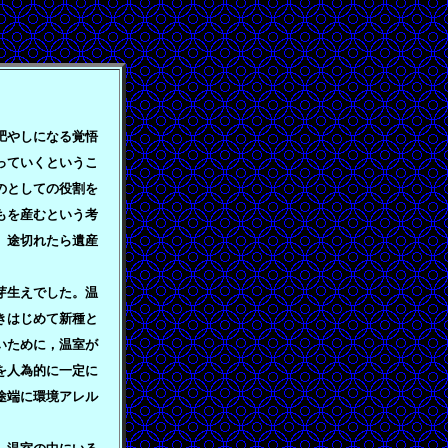
肥やしになる覚悟
っていくというこ
のとしての役割を
もを産むという考
。途切れたら遺産
芽生えでした。温
きはじめて新種と
いために，温室が
を人為的に一定に
途端に環境アレル