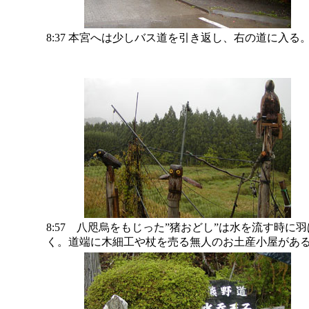
8:37 本宮へは少しバス道を引き返し、右の道に入る
8:57 八咫烏をもじった”猪おどし”は水を流す時に
く。道端に木細工や杖を売る無人のお土産小屋があ