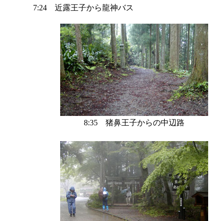
7:24 近露王子から龍神バス
8:35 猪鼻王子からの中辺路