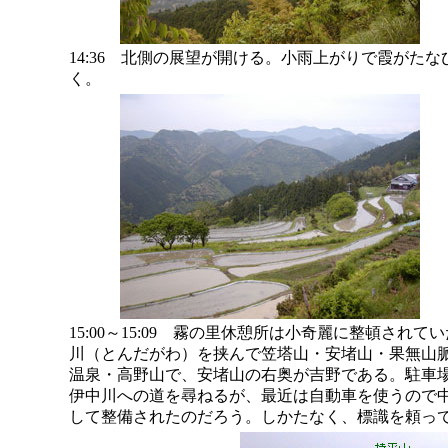
14:36 北側の展望が開ける。小雨上がりで霞がたな
く。
15:00～15:09 霧の里休憩所は小奇麗に整頓さ
川（とんだがわ）を挟んで笠塔山・安堵山・果無山
温泉・高野山で、安堵山の右奥が吉野である。駐車
伊中川への道を尋ねるが、最近は自動車を使うので
して整備されたのだろう。しかたなく、標識を頼っ