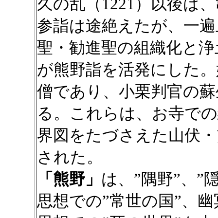
久の乱（1221）以後は
参詣は途絶えたが、一遍
聖・勧進聖の組織化と浄
が熊野詣を活発にした。
僧であり、小栗判官の蘇
る。これらは、お寺での
界図をたづさえた山伏・
された。
「熊野」
は、”隅野”、
思想での”常世の国”、幽