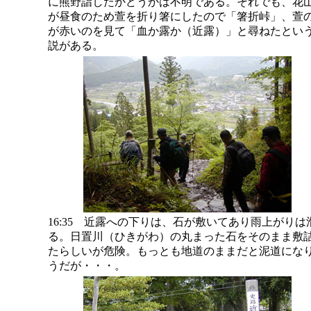
に熊野詣したかどうかは不明である。それでも、花
が昼食のため萱を折り箸にしたので「箸折峠」、萱
が赤いのを見て「血か露か（近露）」と尋ねたとい
説がある。
16:35 近露への下りは、石が敷いてあり雨上がりは
る。日置川（ひきがわ）の丸まった石をそのまま敷
たらしいが危険。もっとも地道のままだと泥道にな
うだが・・・。