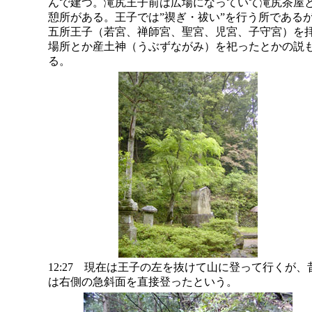
んで建つ。滝尻王子前は広場になっていて滝尻茶屋
憩所がある。王子では”禊ぎ・祓い”を行う所である
五所王子（若宮、禅師宮、聖宮、児宮、子守宮）を
場所とか産土神（うぶずながみ）を祀ったとかの説
る。
12:27 現在は王子の左を抜けて山に登って行くが、
は右側の急斜面を直接登ったという。