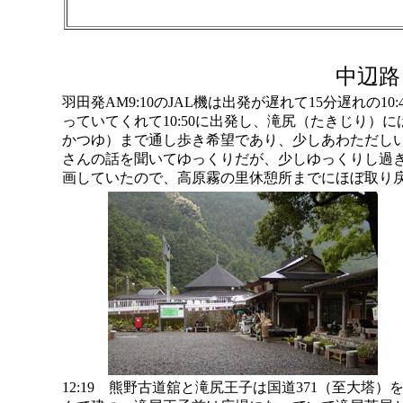
中辺路
羽田発AM9:10のJAL機は出発が遅れて15分遅れの1
っていてくれて10:50に出発し、滝尻（たきじり）には
かつゆ）まで通し歩き希望であり、少しあわただしい
さんの話を聞いてゆっくりだが、少しゆっくりし過ぎて
画していたので、高原霧の里休憩所までにほぼ取り
12:19 熊野古道舘と滝尻王子は国道371（至大塔）