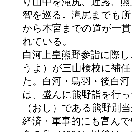
り山中を滝尻、近露、熊
智を巡る。滝尻までも所
から本宮までの道が一貫
れている。
白河上皇熊野参詣に際し
うよ）が三山検校に補任
た。白河・鳥羽・後白河
は、盛んに熊野詣を行っ
（おし）である熊野別当
経済・軍事的にも富んで