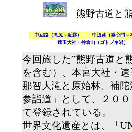
熊野古道と熊
中辺路（滝尻～近露）
中辺路（発心門～
速玉大社・神倉山（ゴトブキ岩）
今回旅した”熊野古道と
を含む）、本宮大社・速
那智大滝と原始林、補陀
参詣道」として、２００
て登録されている。
世界文化遺産とは、「UN