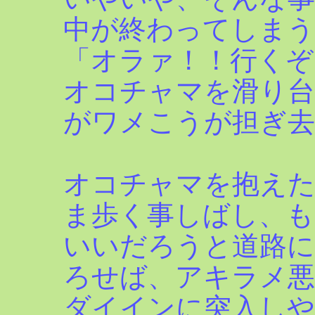
中が終わってしまう
「オラァ！！行くぞ
オコチャマを滑り台
がワメこうが担ぎ去
オコチャマを抱え
ま歩く事しばし、も
いいだろうと道路に
ろせば、アキラメ
ダイインに突入し