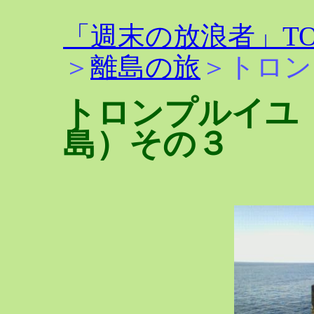
「週末の放浪者」TO
＞
離島の旅
＞トロン
トロンプルイユ（
島）その３