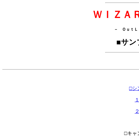
ＷＩＺＡ
－ ＯｕｔＬ
■サン
□シ
□キャ