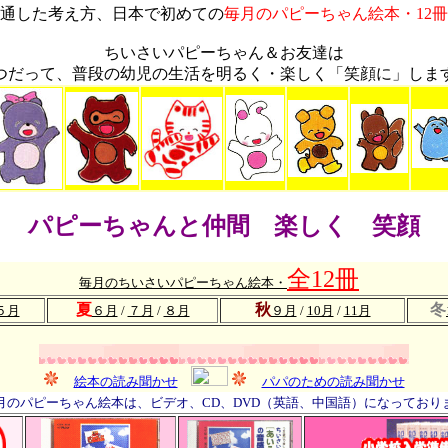
通した考え方、日本で初めての
毎月のパピーちゃん絵本・12冊
ちいさいパピーちゃん＆お友達は
つだって、普段の幼児の生活を明るく・楽しく「笑顔に」しま
パピーちゃんと仲間 楽しく 笑顔
全12冊
毎月のちいさいパピーちゃん絵本・
夏
秋
冬
５月
６月
/
７月
/
８月
９月
/
10月
/
11月
絵本の読み聞かせ
パパのための読み聞かせ
月のパピーちゃん絵本は、ビデオ、CD、DVD（英語、中国語）になっており