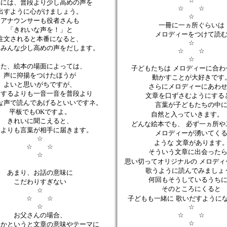
☆
れには、普段より少し高めの声を
☆ ☆
出すように心がけましょう。
☆
アナウンサーも役者さんも
一冊に一ヵ所ぐらいは
「きれいな声を！」と
メロディーをつけて読
注文されると本番になると、
☆
、みんな少し高めの声をだします。
☆ ☆
☆
また、絵本の場面によっては、
子どもたちは
メロディーに合わ
声に抑揚をつけたほうが
動かすことが大好きです
よいと思いがちですが、
さらにメロディーにあわ
うするよりも一音一音を普段より
文章を口ずさむようにする
な声で読んであげるといいですネ。
言葉が子どもたちの中
平板でもOKですよ。
自然と入っていきます。
きれいに聞こえると、
どんな絵本でも、
必ず一ヵ所や
によりも言葉が相手に届きます。
メロディーが湧いてく
☆
ような
文章があります
☆ ☆
そういう文章に出会った
☆
思い切ってオリジナルの
メロディ
歌うように読んでみましょ
あまり、お話の意味に
何回もそうしているうち
こだわりすぎない
そのところにくると
☆
☆ ☆
子どもも一緒に
歌いだすように
☆
☆
お父さんの場合、
☆ ☆
☆
らかというと文章の意味やテーマに