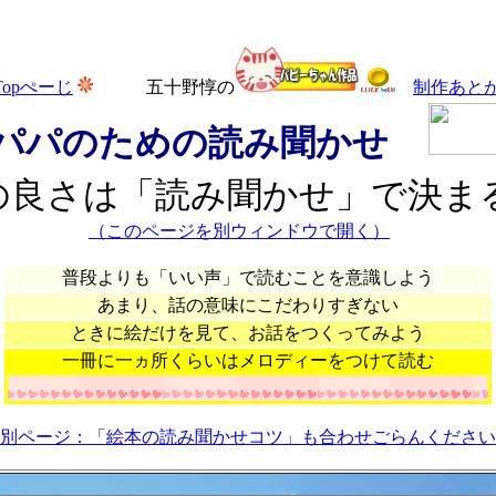
Topぺーじ
五十野惇の
制作あと
パパのための読み聞かせ
の良さは「読み聞かせ」で決ま
（このページを別ウィンドウで開く）
普段よりも「いい声」で読むことを意識しよう
あまり、話の意味にこだわりすぎない
ときに絵だけを見て、お話をつくってみよう
一冊に一ヵ所くらいはメロディーをつけて読む
・ ・
別ページ：「絵本の読み聞かせコツ」も合わせごらんください