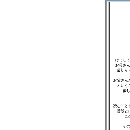
けっし
お母さ
最初か
お父さん
という
優
読むこと
普段と
こ
そ