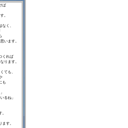
けば
ます。
はなく、
が
ら
と思います。
つくれば
もなります。
なくても、
や
にも
よ」
ているね」
す。
ります。