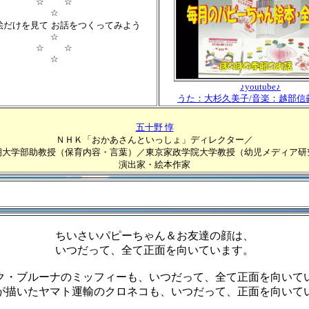
☆ ☆
☆
絵だけを見て
お話をつくってみよう
☆
☆ ☆
☆
♪youtube♪
うた：大杉久美子/音楽：越部信
五十野 惇
ＮＨＫ「おかあさんといっしょ」ディレクター／
期大学部助教授（保育内容・言葉）／東京家政学院大学教授（幼児メディア研
演出家・絵本作家
ちいさいパピーちゃん＆お友達の顔は、
いつだって、全て正面を向いています。
ク・ブルーナのミッフィーも、いつだって、全て正面を向いて
が描いたヤマト運輸のクロネコも、いつだって、正面を向いて