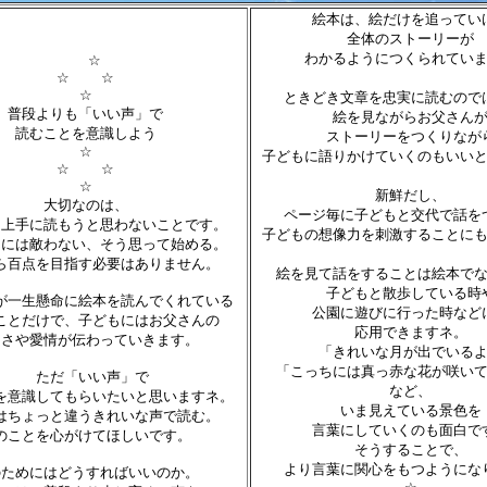
絵本は、絵だけを追ってい
全体のストーリーが
わかるようにつくられてい
☆
☆ ☆
☆
ときどき文章を忠実に読むので
普段よりも「いい声」で
絵を見ながらお父さん
読むことを意識しよう
ストーリーをつくりなが
☆
子どもに語りかけていくのもいい
☆ ☆
☆
新鮮だし、
大切なのは、
ページ毎に子どもと交代で話を
て上手に読もうと思わないことです。
子どもの想像力を刺激することに
んには敵わない、そう思って始める。
ら百点を目指す必要はありません。
絵を見て話をすることは絵本で
子どもと散歩している時
が一生懸命に絵本を読んでくれている
公園に遊びに行った時など
ことだけで、子どもにはお父さんの
応用できますネ。
しさや愛情が伝わっていきます。
「きれいな月が出でいる
「こっちには真っ赤な花が咲い
ただ「いい声」で
など、
を意識してもらいたいと思いますネ。
いま見えている景色を
はちょっと違うきれいな声で読む。
言葉にしていくのも面白で
のことを心がけてほしいです。
そうすることで、
より言葉に関心をもつようにな
のためにはどうすればいいのか。