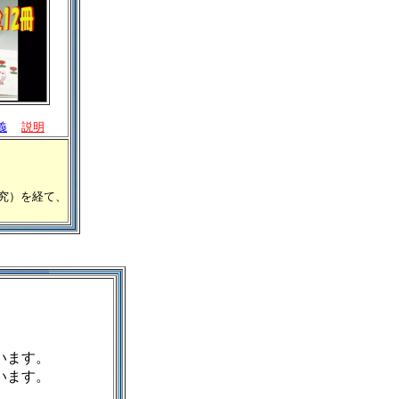
義
説明
究）を経て、
います。
います。