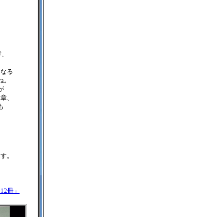
、
章、
になる
ね。
が
文章、
も
ます。
12冊」