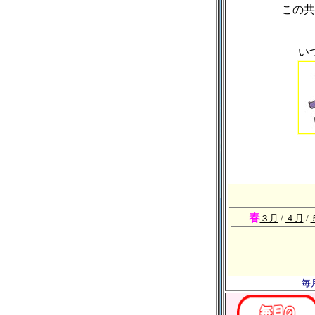
この共
い
春
３月
/
４月
/
毎