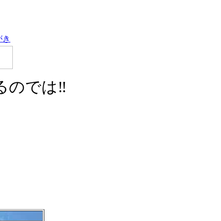
がき
るのでは‼