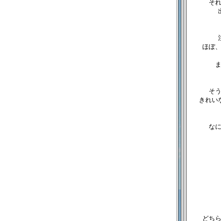
そ
ほぼ
そ
きれい
な
どち