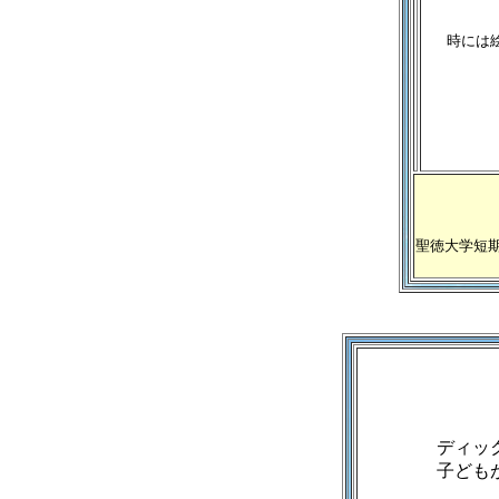
時には
聖徳大学短
ディッ
子ども