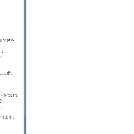
む
せて体を
。
せて
と、
に
二ヵ所、
る
。
ら、
ーをつけて
う。
に、
なります。