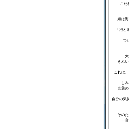
こだ
「姫は海
「泡と
つ
大
きれい
これは、
しみ
言葉の
自分の気
そのた
一音