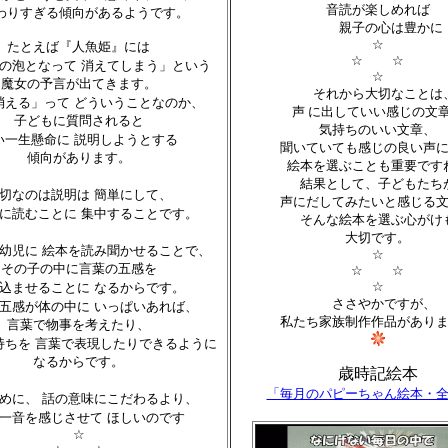
音読が楽しめれば
わりすぎる傾向があるようです。
親子の心は豊かに
☆
たとえば『人魚姫』には
☆ ☆
の泡となって
消えてしまう」という
☆
魔女の予言が出てきます。
それから大切なことは
消える」って
どういうことなのか、
声 に出していい感じの文
子どもに質問されると
気持ちのいい文章、
い一生懸命に
説明しようとする
聞いていても感じの良い声
傾向があります。
絵本を選ぶことも重要です
結果として、子どもたち
切なのは説明は
簡単にして、
声にだしてみたいと感じる
に読むことに
集中することです。
そんな絵本を選ぶ心がけ
大切です。
幼児に
絵本を読み聞かせることで、
☆
その子の中に言葉の五感を
☆ ☆
☆
込ませることに
なるからです。
ささやかですが、
五感が体の中に
いっぱいあれば、
私たち家族制作作品があり
言葉で物事を考えたり、
持ちを
言葉で表現したりできるように
なるからです。
歳時記絵本
「毎月のパピーちゃん絵本・全
めに、
話の意味にこだわるより、
一音を感じさせて
ほしいのです
☆