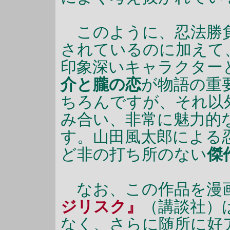
このように、忍法勝負
されているのに加えて
印象深いキャラクター
介と朧の恋
が物語の重
ちろんですが、それ以
み合い、非常に魅力的
す。山田風太郎による
ど非の打ち所のない
傑
なお、この作品を漫
ジリスク』
（講談社）
なく、さらに随所に好