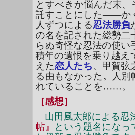
とすべきか悩んだ末、
託すことにした――か
人ずつによる
忍法勝負
の名を記された総勢二
らぬ奇怪な忍法の使い
積年の遺恨を乗り越え
えた
恋人たち
、甲賀弦
る由もなかった。人別
れていることを……。
［感想］
山田風太郎による忍
帖』
という題名になっ