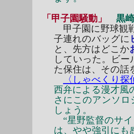
「甲子園騒動」
黒
甲子園に野球観戦
子連れのバッグに
と、先方はどこか
していった。ビー
た保住は、その話
〈しゃべくり探
西弁による漫才風
さにこのアンソロ
しょう。
“星野監督のサイ
は、やや強引にも