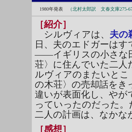
1980年発表
（北村太郎訳 文春文庫275-6
［紹介］
シルヴィアは、
夫の
日、夫のエドガーはす
――イギリスの小さな
荘〉に住んでいた二人
ルヴィアのまたいとこ
の木荘〉の売却話をき
違いが表面化し、やが
っていったのだった。
二人の計画は、なかな
［感想］