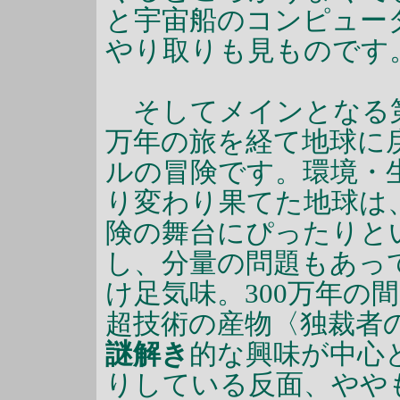
と宇宙船のコンピュー
やり取りも見ものです
そしてメインとなる第
万年の旅を経て地球に戻
ルの冒険です。環境・
り変わり果てた地球は、
険の舞台にぴったりと
し、分量の問題もあって
け足気味。300万年の
超技術の産物〈独裁者
謎解き
的な興味が中心
りしている反面、やや