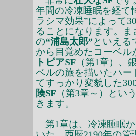
非常に
壮大なSF
です
年間の冷凍睡眠を経て
ラシマ効果”によって3
ることになります。ま
の
“浦島太郎”
といえる
から目覚めたコーベル
トピアSF
（第1章）、
ベルの旅を描いたハー
てすっかり変貌した30
険SF
（第3章～）とい
きます。
第1章は、冷凍睡眠か
いた、西暦2190年の