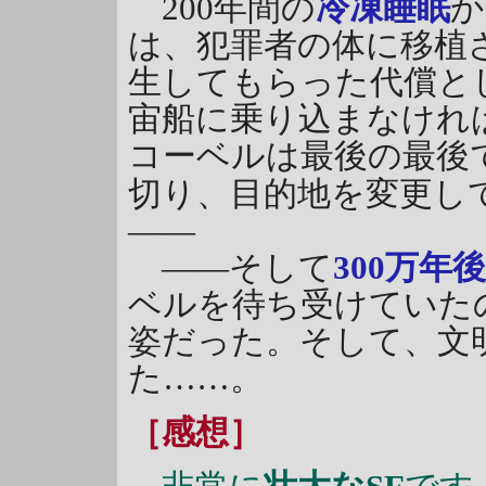
200年間の
冷凍睡眠
か
は、犯罪者の体に移植
生してもらった代償と
宙船に乗り込まなけれ
コーベルは最後の最後
切り、目的地を変更し
――
――そして
300万年後
ベルを待ち受けていた
姿だった。そして、文
た……。
［感想］