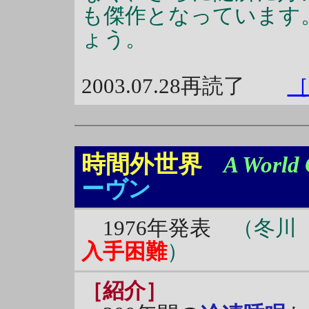
も傑作となっています
ょう。
2003.07.28再読了
［
時間外世界
A World 
ーヴン
1976年発表
（冬川 
入手困難
）
［紹介］