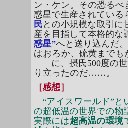
ン・ケン。その恐るべ
惑星で生産されている
民
との小規模な取引に
産を目指して本格的な
惑星”
へと送り込んだ
はおろか、硫黄までも
――に、摂氏500度の
り立ったのだ……。
［感想］
“アイスワールド”と
の超低温の世界での物
実際には
超高温の環境