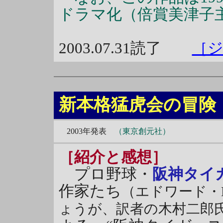
ドラマ化（倍賞美津子
2003.07.31読了
［
新本格猛虎会の冒険
2003年発表
（東京創元社）
［紹介と感想］
プロ野球・
阪神タイ
作家たち
（エドワード・
ょうが、訳者の木村二郎