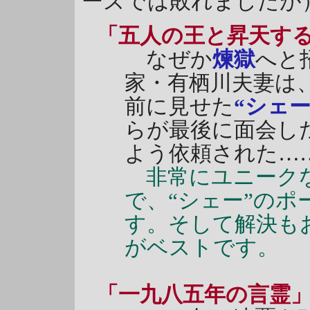
ーズでは敗れましたが
「五人の王と昇天す
なぜか
煉獄
へと
家・有栖川夫妻は
前に見せた
“シェー
らが最後に面会し
よう依頼された…
非常にユニークな
で、“シェー”の
す。そして解決も
がベストです。
「一九八五年の言霊