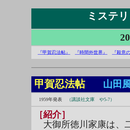
ミステリ＆
20
『甲賀忍法帖』
『時間外世界』
『殺意
甲賀忍法帖
山田
1959年発表
（講談社文庫 や5-7）
［紹介］
大御所徳川家康は、二