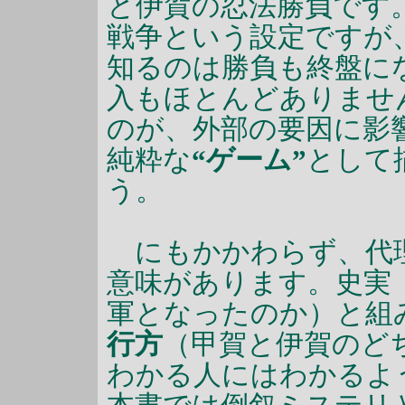
と伊賀の忍法勝負です
戦争という設定ですが
知るのは勝負も終盤に
入もほとんどありませ
のが、外部の要因に影
純粋な
“ゲーム”
として
う。
にもかかわらず、代理
意味があります。史実
軍となったのか）と組
行方
（甲賀と伊賀のど
わかる人にはわかるよ