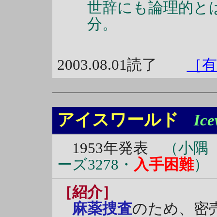
世辞にも論理的と
分。
2003.08.01読了
［有
アイスワールド
Ice
1953年発表
（小隅
ーズ3278・
入手困難
）
［紹介］
麻薬捜査
のため、密