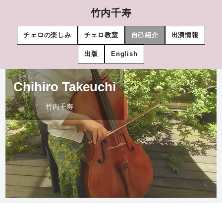
竹内千寿
チェロの楽しみ
チェロ教室
自己紹介
出演情報
出版
English
Chihiro Takeuchi
竹内千寿