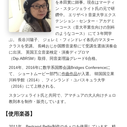
を本田實に師事。現在はマーティ
ン・スタンツェライト氏の元で研
鑽中。 エリザベト音楽大学エクス
テンション・センター・アカデミ
ーコース（音大卒業生向けの別科
のようなコース） にて３年間学
ぶ。 長谷川陽子、 ジェレミ・フィンドレイ各氏のマスター
クラスを受講。 長崎おじか国際音楽祭にて受講生選抜演奏会
に出演。 英国王立音楽検定・演奏ディプロマ
（Dip.ABRSM）取得、同音楽理論グレード6合格。
2014年、2016年に数学系国際会議Bridges Conferenceに
て、 ショートムービー部門に
作曲作品
が入選。 韓国国立果
川科学館（2014）、フィンランド・ユバスキュラ大学
（2016）にて上映される。
スタンツェライト氏と共同で、アマチュアの大人向けチェロ
教則本を制作・販売しています。
【使用楽器】
2011年、Bertrand Bellin制作のチェロを使用しています。精