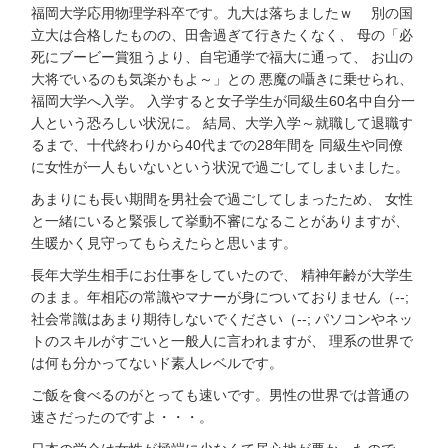
福岡大学応用物理学科卒です。九大は落ちましたｗ 別の国
立大は合格したものの、田舎過ぎて行きたくなく、 母の「必
死にブービー賞狙うより、自宅通学で福大に通って、 お山の
大将でいるのも気楽かもよ～」との 悪魔の囁きに乗せられ、
福岡大学へ入学。 入学すると女子学生が同級生60名中自分一
人という恐ろしい状況に。 結局、大学入学～就職して退職す
るまで、十代終わりから40代までの28年間を 同級生や同僚
に女性が一人もいないという状況で過ごしてしまいました。
あまりにも長い期間を男社会で過ごしてしまったため、 女性
と一緒にいると緊張して挙動不審になることがありますが、
生暖かく見守ってもらえたらと思います。
長年大学生相手にお仕事をしていたので、 精神年齢が大学生
のまま。年相応の常識やマナーが身についておりません（--;
社会常識はあまり期待しないでください（--; パソコンやネッ
トのスキルがすごいと一般人に言われますが、 理系の世界で
は何も分かってないド素人レベルです。
ご飯を食べるのがとっても速いです。男性の世界では普通の
速さだったのですよ・・・。