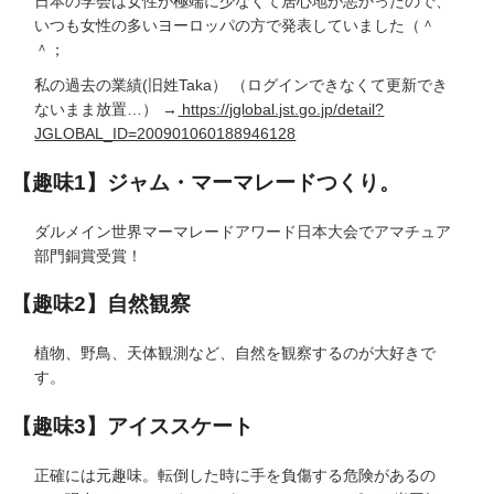
日本の学会は女性が極端に少なくて居心地が悪かったので、
いつも女性の多いヨーロッパの方で発表していました（＾
＾；
私の過去の業績(旧姓Taka） （ログインできなくて更新でき
ないまま放置…） →
https://jglobal.jst.go.jp/detail?
JGLOBAL_ID=200901060188946128
【趣味1】ジャム・マーマレードつくり。
ダルメイン世界マーマレードアワード日本大会でアマチュア
部門銅賞受賞！
【趣味2】自然観察
植物、野鳥、天体観測など、自然を観察するのが大好きで
す。
【趣味3】アイススケート
正確には元趣味。転倒した時に手を負傷する危険があるの