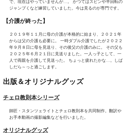
で、現在はやっていませんが…。 かつてはスピンや半回転の
ジャンプくなど練習していました。今は見るのが専門です。
【介護が終った】
２０１９年１１月に母の介護が本格的に始まり、２０２１年
からは父の介護も必要に。 一時ダブル介護でしたが２０２２
年９月８日に母を見送り、その後父の介護のみに。 その父も
２０２５年６月２１日に見送りました。一人っ子として、一
人で両親を介護して見送った。 ちょっと疲れたかな…。しば
しだら～っと過ごします。
出版＆オリジナルグッズ
チェロ教則本シリーズ
師匠・スタンツェライトとチェロ教則本を共同制作。翻訳や
お手本動画の撮影編集などを行いました。
オリジナルグッズ