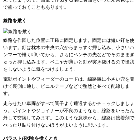
んでしまうので、鉛筆で作図する前に表面をいったん茶色など
で塗っておくこともあります。
線路を敷く
線路を作図した位置に正確に固定します。固定には短い釘を使
います。釘は枕木の中央の穴からまっすぐ押し込み、小さいハ
ンマーで軽く叩いてから、さらにペンチの先などでそのままぎ
ゅっと押し込みます。ベニヤが薄いと釘が突き抜けるので怪我
をしないように気をつけましょう。
電動ポイントやフィーダーのコードは、線路脇に小さい穴を開
けて裏側に通し、ビニルテープなどで整然と並べて配線しま
す。
走らせたい車両がすべて調子よく通過するかチェックしましょ
う。ポイントやジョイナーが不良のようなら、線路をいったん
外して交換してみます。このような意味から、線路は接着剤で
べったり貼り付けないほうがよいように思います。
バラスト(砂利)を撒くとき