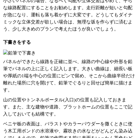
小さいパネルの場合、なるべく勾配や立体交差はやめて、平ら
な線路配置にすることをお勧めします。走行距離が短いと勾配
が急になり、運転も落ち着かずに大変です。どうしてもダイナ
ミックな立体交差が欲しい場合は、無理な坂を作らずに済むよ
う、少し大きめのプランで考えたほうが良いでしょう。
下書きをする
パネルができたら線路を正確に並べ、線路の中心線や外形を鉛
筆でパネルの上に正しく記入します。大きい曲線は、細長い板
や厚紙の1端を中心の位置にピンで留め、そこから曲線半径だけ
離れた場所に穴を開けて、鉛筆でぐるりと回せば簡単に描けま
す。
山の位置やトンネルポータル(入口)の位置も記入しておきま
す。また、主な建物や道路、プラットホームの位置もここで記
入しておいても結構です。
ベニヤ板の表面は、バラストやカラーパウダーを撒くときに使
う木工用ボンドの水溶液や、霧吹きの水などがどんどん染み込