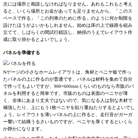
次には場所と相談しなければなりません。あれもこれもと考え
ると、いくら場所とお金があっても足りませんから、「このス
ペースで作る」「この列車のために作る」のように何か制限を
設けたほうがよいかもしれません。始めは床の上で線路を組み
立てて、しばらくの間試行錯誤し、納得のうえでレイアウト作
成に取り掛かるとよいでしょう。
パネルを準備する
Nゲージの小さなホームレイアウトは、角材とベニヤ板で作っ
たパネルの上に作るのが普通です。パネルは材料を集めて自分
で作ってもよいですが、900×600mmくらいのものなら市販のパ
ネルを利用すると簡単です。市販のものは表面のベニヤが薄
く、全体にあまり丈夫ではないので、気になる人は別な木材で
補強したり、上にもう1枚ベニヤを貼り重ねたりするとよいでし
ょう。レイアウトを薄いパネルの上に作ると、走行音がガーガ
ー響いて結構うるさいものですが、ベニヤを厚くするといくら
か静かになります。