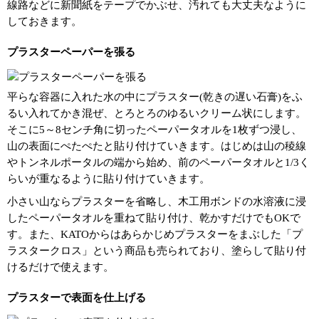
線路などに新聞紙をテープでかぶせ、汚れても大丈夫なように
しておきます。
プラスターペーパーを張る
平らな容器に入れた水の中にプラスター(乾きの遅い石膏)をふ
るい入れてかき混ぜ、とろとろのゆるいクリーム状にします。
そこに5～8センチ角に切ったペーパータオルを1枚ずつ浸し、
山の表面にぺたぺたと貼り付けていきます。はじめは山の稜線
やトンネルポータルの端から始め、前のペーパータオルと1/3く
らいが重なるように貼り付けていきます。
小さい山ならプラスターを省略し、木工用ボンドの水溶液に浸
したペーパータオルを重ねて貼り付け、乾かすだけでもOKで
す。また、KATOからはあらかじめプラスターをまぶした「プ
ラスタークロス」という商品も売られており、塗らして貼り付
けるだけで使えます。
プラスターで表面を仕上げる