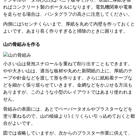
トンネルポータル(入口)はベニヤ板等で作り、表面に厚紙を張
ればコンクリート製のポータルになります。電気機関車や電車
を走らせる場合は、パンタグラフの高さに注意してください。
内側には5センチくらいまで、厚紙を丸めて内壁を作っておくと
よいです。あまり長く作りすぎると掃除のときに困ります。
山の骨組みを作る
小さい山は発泡スチロールを重ねて削り出すこともできます。
やや大きい山は、適当な板材や丸めた新聞紙の上に、厚紙のテ
ープや針金などを渡して形を作ります。さらに紙粘着テープな
どを細かく張り巡らせていきます。金網などをかぶせる方法も
ありますが、このような小型のレイアウトではあまり使われま
せん。
骨組みの表面には、あとでペーパータオルやプラスターなどを
塗り重ねるので、山の稜線より5ミリくらい引っ込めておくと都
合がよいです。
図では省略していますが、次からのプラスター作業に供えて、