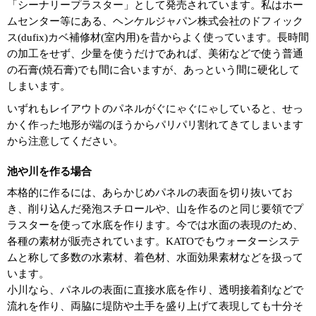
「シーナリープラスター」として発売されています。私はホー
ムセンター等にある、ヘンケルジャパン株式会社のドフィック
ス(dufix)カベ補修材(室内用)を昔からよく使っています。長時間
の加工をせず、少量を使うだけであれば、美術などで使う普通
の石膏(焼石膏)でも間に合いますが、あっという間に硬化して
しまいます。
いずれもレイアウトのパネルがぐにゃぐにゃしていると、せっ
かく作った地形が端のほうからパリパリ割れてきてしまいます
から注意してください。
池や川を作る場合
本格的に作るには、あらかじめパネルの表面を切り抜いてお
き、削り込んだ発泡スチロールや、山を作るのと同じ要領でプ
ラスターを使って水底を作ります。今では水面の表現のため、
各種の素材が販売されています。KATOでもウォーターシステ
ムと称して多数の水素材、着色材、水面効果素材などを扱って
います。
小川なら、パネルの表面に直接水底を作り、透明接着剤などで
流れを作り、両脇に堤防や土手を盛り上げて表現しても十分そ