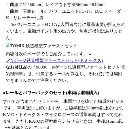
・曲線半径280mm、レイアウト寸法560mm×840mm
・曲線・直線レール、パワーユニットFG-17、D.C.フィーダー
N、リレーラー付属
※パワーユニットFG-17は入門者向けに最高速度が抑えられ
ています。電動ポイント用の出力や、常点灯機能はありませ
ん。
内容は次のページでもご紹介しています。→
Nゲージ鉄道模型ファーストセット(トミックス)
なお姉妹品の「90096 Nゲージ鉄道模型ファーストセット 電
気機関車」は、付属するレールが異なり、それだけでは周回
できませんのでご注意ください。
●レールとパワーパックのセット(車両は別途購入)
すべてが含まれたセットから、車両だけを抜いた構成のセット
です。 車両は別に買いますが、曲線半径は280mm以上あれば、
KATO・トミックス・マイクロエースの通常車両はすべて走れ
ます。ただしKATOの新幹線を走らせるときは、半径315mm以
上が基本とされています。