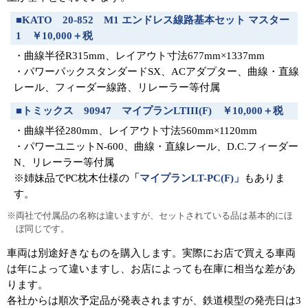
■KATO 20-852 M1 エンドレス線路基本セット マスター
1 ￥10,000＋税
・曲線半径R315mm、レイアウト寸法677mm×1337mm
・パワーパックスタンダードSX、ACアダプター、曲線・直線
レール、フィーダー線路、リレーラー等付属
■トミックス 90947 マイプランLTIII(F) ￥10,000＋税
・曲線半径280mm、レイアウト寸法560mm×1120mm
・パワーユニットN-600、曲線・直線レール、D.C.フィーダー
N、リレーラー等付属
※姉妹品でPC枕木仕様の
「マイプランLT-PC(F)」
もありま
す。
※両社で付属品の名称は違いますが、セットされている品は基本的にほ
ぼ同じです。
車両は別途好きなものを購入します。実際にお店で買える車両
は年によって違いますし、お店によっても在庫に相当な差があ
ります。
各社からは順次予定品が発表されますが、鉄道模型の発売日は3