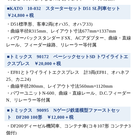
■KATO 10-032 スターターセット D51 SL列車セット
￥24,800＋税
・D51標準形、客車2両(オハ35、オハフ33)
・曲線半径R315mm、レイアウト寸法677mm×1337mm
・パワーパックスタンダードSX、ACアダプター、曲線・直線
レール、フィーダー線路、リレーラー等付属
■トミックス 90172 ベーシックセットSD トワイライトエ
クスプレス ￥20,000＋税
・EF81とトワイライトエクスプレス 計3両(EF81、オハネフ
25、カニ24)
・曲線半径280mm、レイアウト寸法560mm×1120mm
・パワーユニットN-600、曲線・直線レール、D.C.フィーダー
N、リレーラー等付属
■トミックス 90095 Nゲージ鉄道模型ファーストセッ
ト DF200 100形 ￥12,000＋税
・DF200ディーゼル機関車、コンテナ車(コキ107形 コンテナ3
個付)