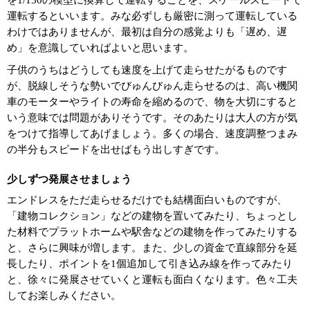
を1/150の模型に換算して運転することを、スケールスピードで
運転するといいます。みな必ずしも厳密に測って運転している
わけではありませんが、最初は自分の感覚よりも「遅め、遅
め」を意識していればよいと思います。
子供のうちはどうしても速度を上げて走らせたがるものです
が、脱線しそうな勢いでびゅんびゅん走らせるのは、高い機関
車のモーターやライトの寿命を縮めるので、物を大切にすると
いう意味では問題がありそうです。そのあたりは大人の方が気
をつけて指導してあげましょう。多くの場合、速度調整つまみ
の半分もスピードを出せばもう出しすぎです。
少しずつ発展させましょう
エンドレスをただ走らせるだけでも結構面白いものですが、
「建物コレクション」などの建物を置いてみたり、ちょっとし
た材料でプラットホームや駅舎などの建物を作ってみたりする
と、さらに興味が増します。また、少しの資金で直線部分を延
長したり、ポイントを1個追加して引き込み線を作ってみたり
と、徐々に発展させていくと運転も面白くなります。色々工夫
してお楽しみください。