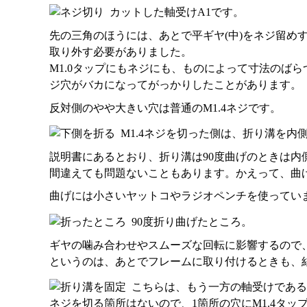
カットした軸受けA1です。
先の三角のほうには、あとで平ギヤ(中)をネジ留め
取り外す必要がありました。
M1.0タップにもネジにも、ものによって寸法のば
ジ穴がバカになってがっかりしたことがあります。
反対側のやや大きい穴は普通のM1.4ネジです。
M1.4ネジを切った側は、折り溝を内側
説明書にあるとおり、折り溝は90度曲げのときは内
間違えても問題ないこともあります。かえって、曲
曲げには小さいヤットコやラジオペンチを使ってい
90度折り曲げたところ。
ギヤの噛み合わせやスムーズな回転に影響するので
というのは、あとでフレームに取り付けるときも、
こちらは、もう一方の軸受けである
ネジを切る箇所はないので、1箇所の穴にM1.4タ