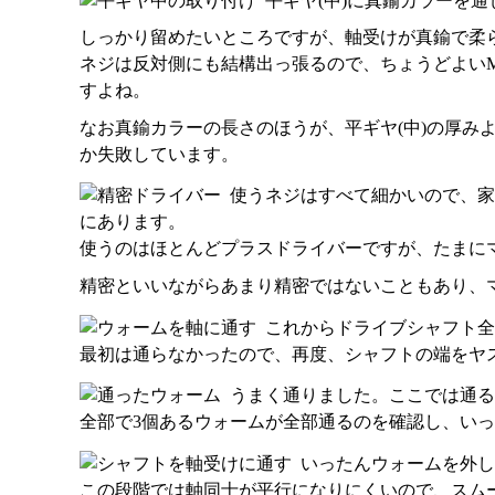
平ギヤ(中)に真鍮カラーを通
しっかり留めたいところですが、軸受けが真鍮で柔
ネジは反対側にも結構出っ張るので、ちょうどよいM
すよね。
なお真鍮カラーの長さのほうが、平ギヤ(中)の厚
か失敗しています。
使うネジはすべて細かいので、家
にあります。
使うのはほとんどプラスドライバーですが、たまに
精密といいながらあまり精密ではないこともあり、
これからドライブシャフト全
最初は通らなかったので、再度、シャフトの端をヤ
うまく通りました。ここでは通る
全部で3個あるウォームが全部通るのを確認し、い
いったんウォームを外し
この段階では軸同士が平行になりにくいので、スム