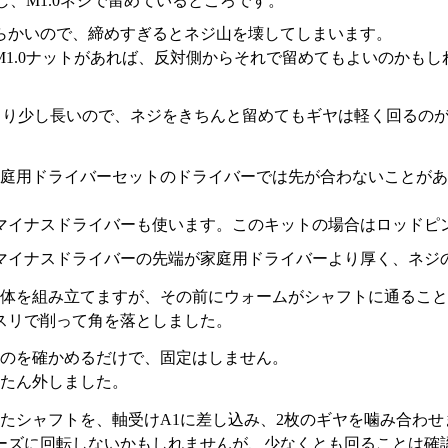
し、M1.0ネジで留めているところです。
らかいので、締めすぎるとネジ山を壊してしまいます。
1.0ナットがあれば、反対側からそれで留めてもよいのかも
みより少し長いので、ネジをきちんと留めてもギヤは軽く回るの
庭用ドライバーセットのドライバーでは先が合わないことがあ
マイナスドライバーも使います。このキットの場合はロッドピ
マイナスドライバーの先端が家庭用ドライバーより厚く、ネジ
体を組み立てますが、その前にウォームがシャフトに通ること
スリで削って角を落としました。
のを確かめるだけで、固定はしません。
ったん外しました。
たシャフトを、軸受けA1に差し込み、2枚のギヤを噛み合わせ
ーズに回転しないかもしれませんが、少なくとも回ることは確