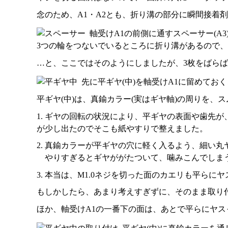
念のため、A1・A2とも、折り溝の部分に瞬間接着
軸受けA1の前側に通すスペーサー(A
3つの輪をつないでいるところに折り溝があるので、
…と、ここではそのようにしましたが、3枚をばら
先に平ギヤ(中)を軸受けA1に留めて
平ギヤ(中)は、真鍮カラー(実はギヤ軸)の周りを、
1. ギヤの回転の状況により、平ギヤの表面や歯先
が少し出たのでそこも紙やすりで整えました。
2. 真鍮カラーが平ギヤの穴に軽く入るよう、細い
やりすぎるとギヤががたついて、噛みこんでしま
3. 本当は、M1.0ネジを切った面のカエリも平
もしかしたら、あまり考えすぎずに、そのまま取り
ほか、軸受けA1の一番下の面は、あとで平らにヤ