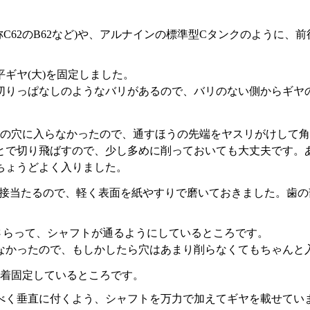
称C62のB62など)や、アルナインの標準型Cタンクのように
ギヤ(大)を固定しました。
の切りっぱなしのようなバリがあるので、バリのない側からギヤ
の穴に入らなかったので、通すほうの先端をヤスリがけして角
とで切り飛ばすので、少し多めに削っておいても大丈夫です。
ちょうどよく入りました。
に直接当たるので、軽く表面を紙やすりで磨いておきました。歯
くさらって、シャフトが通るようにしているところです。
なかったので、もしかしたら穴はあまり削らなくてもちゃんと
着固定しているところです。
べく垂直に付くよう、シャフトを万力で加えてギヤを載せてい