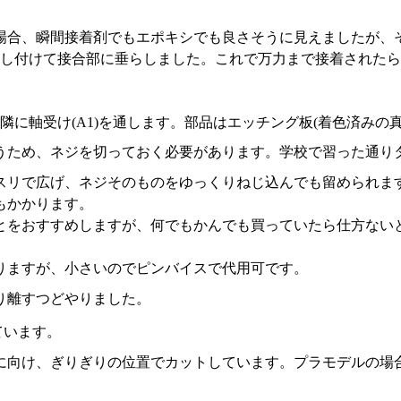
場合、瞬間接着剤でもエポキシでも良さそうに見えましたが、
少し付けて接合部に垂らしました。これで万力まで接着された
。
隣に軸受け(A1)を通します。部品はエッチング板(着色済みの
うため、ネジを切っておく必要があります。学校で習った通り
スリで広げ、ネジそのものをゆっくりねじ込んでも留められま
もかかります。
とをおすすめしますが、何でもかんでも買っていたら仕方ない
りますが、小さいのでピンバイスで代用可です。
り離すつどやりました。
ています。
に向け、ぎりぎりの位置でカットしています。プラモデルの場