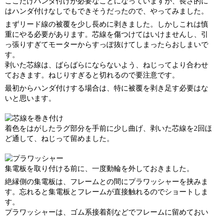
ここだけハンダ付けが必要なことになっていますが、長さ的に
はハンダ付けなしでもできそうだったので、やってみました。
まずリード線の被覆を少し長めに剥きました。しかしこれは慎
重にやる必要があります。芯線を傷つけてはいけませんし、引
っ張りすぎてモーターからすっぽ抜けてしまったらおしまいで
す。
剥いた芯線は、ばらばらにならないよう、ねじってより合わせ
ておきます。ねじりすぎると切れるので要注意です。
最初からハンダ付けする場合は、特に被覆を剥き足す必要はな
いと思います。
着色をはがしたラグ部分を手前に少し曲げ、剥いた芯線を2回ほ
ど通して、ねじって留めました。
集電板を取り付ける前に、一度動輪を外しておきました。
絶縁側の集電板は、フレームとの間にプラワッシャーを挟みま
す。忘れると集電板とフレームが直接触れるのでショートしま
す。
プラワッシャーは、ゴム系接着剤などでフレームに留めておい