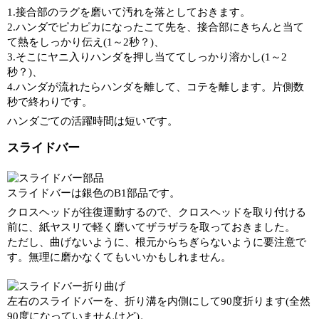
1.接合部のラグを磨いて汚れを落としておきます。
2.ハンダでピカピカになったこて先を、接合部にきちんと当て
て熱をしっかり伝え(1～2秒？)、
3.そこにヤニ入りハンダを押し当ててしっかり溶かし(1～2
秒？)、
4.ハンダが流れたらハンダを離して、コテを離します。片側数
秒で終わりです。
ハンダごての活躍時間は短いです。
スライドバー
スライドバーは銀色のB1部品です。
クロスヘッドが往復運動するので、クロスヘッドを取り付ける
前に、紙ヤスリで軽く磨いてザラザラを取っておきました。
ただし、曲げないように、根元からちぎらないように要注意で
す。無理に磨かなくてもいいかもしれません。
左右のスライドバーを、折り溝を内側にして90度折ります(全然
90度になっていませんけど)。