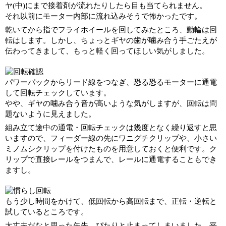
ヤ(中)にまで接着剤が流れたりしたら目も当てられません。
それ以前にモーター内部に流れ込みそうで怖かったです。
乾いてから指でフライホイールを回してみたところ、動輪は回
転はします。しかし、ちょっとギヤの歯が噛み合う手ごたえが
伝わってきまして、もっと軽く回ってほしい気がしました。
パワーパックからリード線をつなぎ、恐る恐るモーターに通電
して回転チェックしています。
やや、ギヤの噛み合う音が高いような気がしますが、回転は問
題ないように見えました。
組み立て途中の通電・回転チェックは幾度となく繰り返すと思
いますので、フィーダー線の先にワニグチクリップや、小さい
ミノムシクリップを付けたものを用意しておくと便利です。ク
リップで直接レールをつまんで、レールに通電することもでき
ますし。
もう少し時間をかけて、低回転から高回転まで、正転・逆転と
試しているところです。
大丈夫だなと思った矢先、ぴたりと止まってしまいました。平