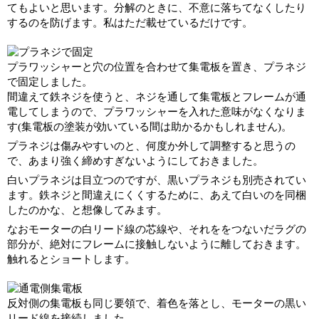
てもよいと思います。分解のときに、不意に落ちてなくしたり
するのを防げます。私はただ載せているだけです。
プラワッシャーと穴の位置を合わせて集電板を置き、プラネジ
で固定しました。
間違えて鉄ネジを使うと、ネジを通して集電板とフレームが通
電してしまうので、プラワッシャーを入れた意味がなくなりま
す(集電板の塗装が効いている間は助かるかもしれません)。
プラネジは傷みやすいのと、何度か外して調整すると思うの
で、あまり強く締めすぎないようにしておきました。
白いプラネジは目立つのですが、黒いプラネジも別売されてい
ます。鉄ネジと間違えにくくするために、あえて白いのを同梱
したのかな、と想像してみます。
なおモーターの白リード線の芯線や、それををつないだラグの
部分が、絶対にフレームに接触しないように離しておきます。
触れるとショートします。
反対側の集電板も同じ要領で、着色を落とし、モーターの黒い
リード線を接続しました。