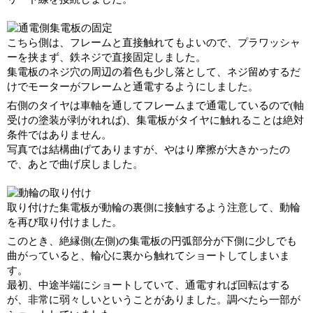
こちら側は、フレームと直接触れてもよいので、プラワッシャ
ーを挟まず、鉄ネジで直接固定しました。
集電板のネジ穴の周辺の着色も少し落として、ネジ留めするだ
けでモーターがフレームと通電するようにしました。
右側のタイヤは車軸を通してフレームまで通電しているので(軸
受けの塗装が剥がれれば)、集電板がタイヤに触れることは絶対
条件ではありません。
写真では結構曲げてありますが、やはり摩擦が大きかったの
で、あとで曲げ戻しました。
取り付けた集電板が動輪の裏側に接触するよう注意して、動輪
を再び取り付けました。
このとき、絶縁側(左側)の集電板の円弧部分が下側に少しでも
曲がっていると、輪心に裏から触れてショートしてしまいま
す。
最初、中途半端にショートしていて、通電すれば回転はする
が、非常に弱々しいということがありました。調べたら一部が