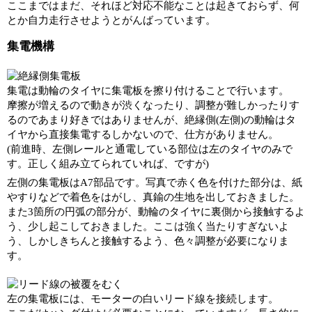
ここまではまだ、それほど対応不能なことは起きておらず、何
とか自力走行させようとがんばっています。
集電機構
集電は動輪のタイヤに集電板を擦り付けることで行います。
摩擦が増えるので動きが渋くなったり、調整が難しかったりす
るのであまり好きではありませんが、絶縁側(左側)の動輪はタ
イヤから直接集電するしかないので、仕方がありません。
(前進時、左側レールと通電している部位は左のタイヤのみで
す。正しく組み立てられていれば、ですが)
左側の集電板はA7部品です。写真で赤く色を付けた部分は、紙
やすりなどで着色をはがし、真鍮の生地を出しておきました。
また3箇所の円弧の部分が、動輪のタイヤに裏側から接触するよ
う、少し起こしておきました。ここは強く当たりすぎないよ
う、しかしきちんと接触するよう、色々調整が必要になりま
す。
左の集電板には、モーターの白いリード線を接続します。