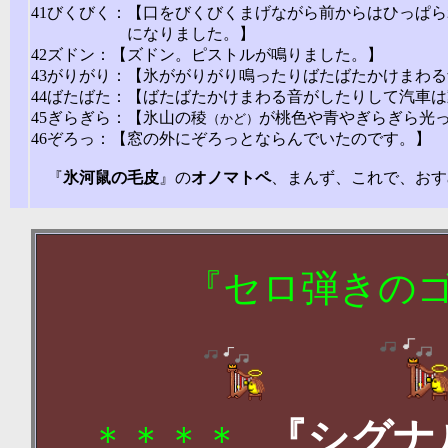
41びくびく：【口をびくびくまげながら前からはひっぱ
になりました。】
42ズドン：【ズドン。ピストルが鳴りました。】
43がりがり：【氷ががりがり鳴ったりばたばたかけまわ
44ばたばた：【ばたばたかけまわる音がしたりして汽車
45ぎらぎら：【氷山の稜
が桃色や青やぎらぎら光
（かど）
46ぞろっ：【窓の外にぞろっとならんでいたのです。】
『
氷河鼠の毛皮
』の
オノマトペ
、まんず、これで、おす
2006
『セロ弾きの
『シグナ
＊＊＊＊