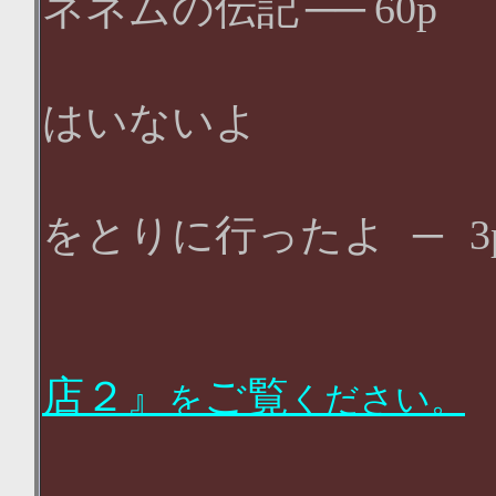
ネネムの伝記
──
60p
ペンネン
はいないよ
太陽に
をとりに行ったよ
─
注
店２』
ご覧
を
ください。