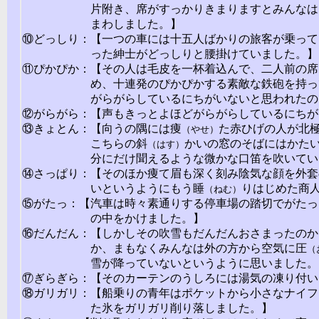
片附き、席がすっかりきまりますとみんなは
まわしました。】
⑩どっしり：【一つの車には十五人ばかりの旅客が乗って
った紳士がどっしりと腰掛けていました。】
⑪ぴかぴか：【その人は毛皮を一杯着込んで、二人前の席
め、十連発のぴかぴかする素敵な鉄砲を持っ
がらがらしているにちがいないと思われたの
⑫がらがら：【声もきっとよほどがらがらしているにちが
⑬きょとん：【向うの隅には痩
た赤ひげの人が北
（やせ）
こちらの斜
かいの窓のそばにはかた
（はす）
分にだけ聞えるような微かな口笛を吹いてい
⑭さっぱり：【そのほか痩て眉も深く刻み陰気な顔を外套
いというようにもう睡
りはじめた商
（ねむ）
⑮がたっ：【汽車は時々素通りする停車場の踏切でがたっ
の中をかけました。】
⑯だんだん：【しかしその吹雪もだんだんおさまったのか
か、まもなくみんなは外の方から空気に圧
（
雪が降っていないというように思いました。
⑰ぎらぎら：【そのカーテンのうしろには湯気の凍り付い
⑱ガリガリ：【船乗りの青年はポケットから小さなナイフ
た氷をガリガリ削り落しました。】