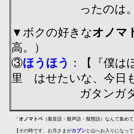
ったのは
▼
ボクの
好きな
オノマ
高。）
③
ほうほう
：【『僕は
里 はせたいな、今日
ガタンガ
「
オノマトペ
（擬音語・擬声語・擬態語）なんて集めて
【その時です、お月さまが
カブン
と山へお入りになって