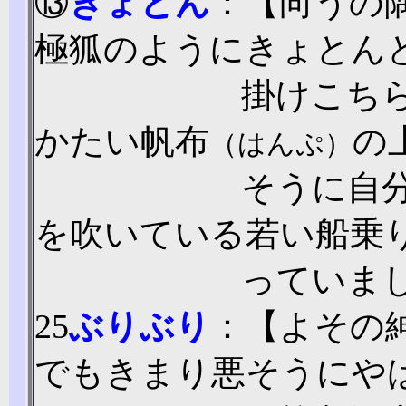
⑬
きょとん
：【向うの
極狐のようにきょとん
掛けこち
かたい帆布
の
（はんぷ）
そうに自
を吹いている若い船乗
っていま
25
ぶりぶり
：【よその
でもきまり悪そうにや