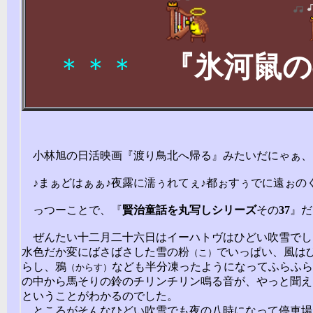
『氷河鼠の
＊＊＊
小林旭の日活映画『渡り鳥北へ帰る』みたいだにゃぁ、
♪まぁどはぁぁ♪夜露に濡ぅれてぇ♪都ぉすぅでに遠ぉの
っつーことで、『
賢治
童話
を
丸写しシリーズ
その
37
』だ
ぜんたい十二月二十六日はイーハトヴはひどい吹雪でし
水色だか変にばさばさした雪の粉
でいっぱい、風は
（こ）
らし、鴉
なども半分凍ったようになってふらふら
（からす）
の中から馬そりの鈴のチリンチリン鳴る音が、やっと聞え
ということがわかるのでした。
ところがそんなひどい吹雪でも夜の八時になって停車場