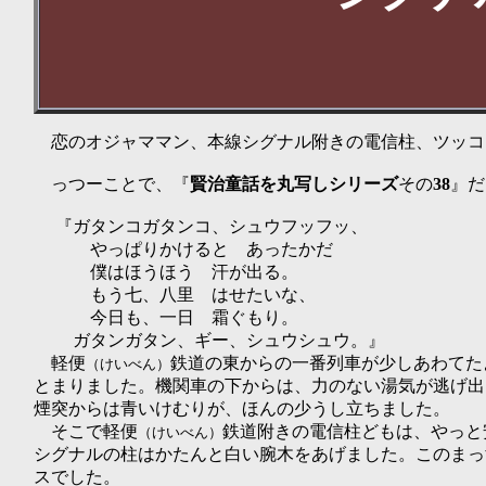
恋のオジャママン、本線シグナル附きの電信柱、ツッコ
っつーことで、『
賢治
童話
を
丸写しシリーズ
その
38
』だ
『ガタンコガタンコ、シュウフッフッ、
やっぱりかけると あったかだ
僕はほうほう 汗が出る。
もう七、八里 はせたいな、
今日も、一日 霜ぐもり。
ガタンガタン、ギー、シュウシュウ。』
軽便
鉄道の東からの一番列車が少しあわてた
（けいべん）
とまりました。機関車の下からは、力のない湯気が逃げ出
煙突からは青いけむりが、ほんの少うし立ちました。
そこで軽便
鉄道附きの電信柱どもは、やっと
（けいべん）
シグナルの柱はかたんと白い腕木をあげました。このまっ
スでした。