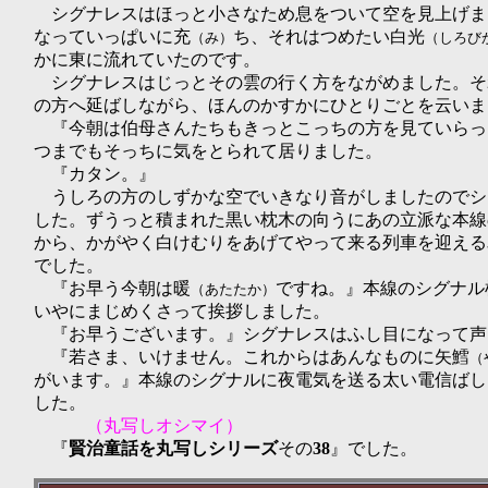
シグナレスはほっと小さなため息をついて空を見上げま
なっていっぱいに充
ち、それはつめたい白光
（み）
（しろび
かに東に流れていたのです。
シグナレスはじっとその雲の行く方をながめました。そ
の方へ延ばしながら、ほんのかすかにひとりごとを云いま
『今朝は伯母さんたちもきっとこっちの方を見ていらっ
つまでもそっちに気をとられて居りました。
『カタン。』
うしろの方のしずかな空でいきなり音がしましたのでシ
した。ずうっと積まれた黒い枕木の向うにあの立派な本線
から、かがやく白けむりをあげてやって来る列車を迎える
でした。
『お早う今朝は暖
ですね。』本線のシグナル
（あたたか）
いやにまじめくさって挨拶しました。
『お早うございます。』シグナレスはふし目になって声
『若さま、いけません。これからはあんなものに矢鱈
（
がいます。』本線のシグナルに夜電気を送る太い電信ばし
した。
（丸写しオシマイ）
『
賢治
童話
を
丸写しシリーズ
その
38
』でした。