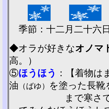
季節：十二月二十六日
◆オラが
好きな
オノマ
高。）
⑤
ほうほう
：【着物は
油
を塗った長靴
（ばゆ）
まで寒さ