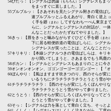
54ぴたっ：【シグナルは勿論
シグナレスもまっ
（もちろん）
をまっすぐに直しました。】
55ブルブルッ：【さあそれを見たシグナル附きの電信ば
速ブルブルッとふるえあがり、青白く逆上
（
く手を廻
してすなわち一ぺん東京ま
（まわ）
らに、シグナルとシグナレスの対話が、一体
んなことだったかたずねてやりました。】
56きっ：【唇をきっと噛みながらすぐひどく手を廻
（まわ
下に居る軽便鉄道の電信ばしらに、シグナル
シグナレスが笑ったことは、どんなことだっ
57キリキリ：【本線シグナルつきの電信ばしらは、キリ
かり聞いてしまうと、さあまるでもう馬鹿の
58ポカン：【シグナルとシグナレスもあまりのことに今
59オンオンオンオン、ゴゴンゴーゴーゴゴンゴー：【『
60ぼんやり：【風はますます吹きつのり、西のそらが変
いるうちにチラチラチラチラとうとう雪がや
61チラチラチラチラ：【西のそらが変にしろくぼんやり
ラチラチラとうとう雪がやって参りました。
62とうとう：【西のそらが変にしろくぼんやりなってど
とうとう雪がやって参りました。】
63そっ：【シグナルは力を落として青白く立ち、そっと
64しくしく：【シグナレスはしくしく泣きながら、丁度