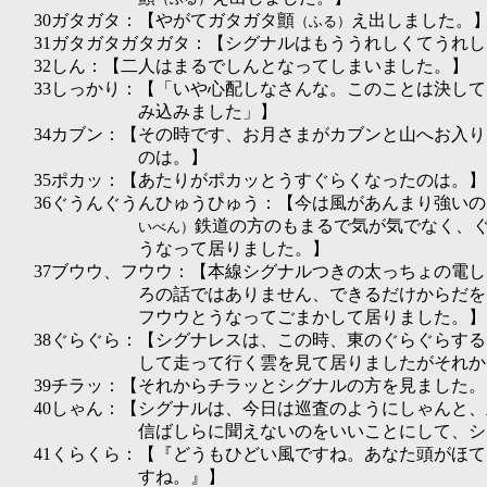
30ガタガタ：【やがてガタガタ顫
え出しました。
（ふる）
31ガタガタガタガタ：【シグナルはもううれしくてうれ
32しん：【二人はまるでしんとなってしまいました。】
33しっかり：【「いや心配しなさんな。このことは決し
み込みました」】
34カブン：【その時です、お月さまがカブンと山へお入
のは。】
35ポカッ：【あたりがポカッとうすぐらくなったのは。】
36ぐうんぐうんひゅうひゅう：【今は風があんまり強い
鉄道の方のもまるで気が気でなく、
いべん）
うなって居りました。】
37ブウウ、フウウ：【本線シグナルつきの太っちょの電
ろの話ではありません、できるだけからだを
フウウとうなってごまかして居りました。】
38ぐらぐら：【シグナレスは、この時、東のぐらぐらす
して走って行く雲を見て居りましたがそれか
39チラッ：【それからチラッとシグナルの方を見ました。
40しゃん：【シグナルは、今日は巡査のようにしゃんと
信ばしらに聞えないのをいいことにして、シ
41くらくら：【『どうもひどい風ですね。あなた頭がほ
すね。』】