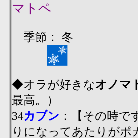
マトペ
季節： 冬
◆オラが
好きな
オノマ
最高。）
34
カブン
：【その時で
りになってあたりがポ