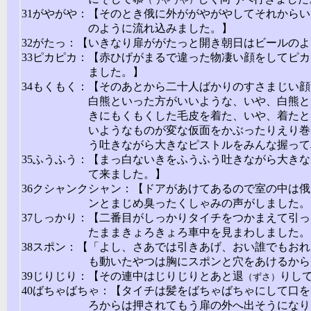
31がやがや：【そのとき俄に外ががやがやしてそれから
のように流れ込みました。】
32がたっ：【いきなり扉ががたっと開き朝日はビールの
33ピカピカ：【赤ひげがまるで違った物凄い顔をしてピ
ました。】
34もくもく：【そのあとから二十人ばかりのすさまじい
白熊といった方がいいような、いや、白熊と
きにもくもくした毛皮を着た、いや、着たと
いようなものが変な仮面をかぶったりえり巻
う吐きながら大きなピストルをみんな握って
35ふうふう：【まっ白ないきをふうふう吐きながら大き
て来ました。】
36クシャンクシャン：【ドアがあけてあるので室の中は
ンとまじめ臭ったくしゃみの声がしました。
37しっかり：【二番目がしっかりタイチをつかまえて引
たままきょろきょろ車中を見まわしました。
38スポン：【「よし、さあでは引きあげ、おい誰でもお
も動いたやつは胸にスポンと穴をあけるから
39じりじり：【その連中はじりじりとあと退
りし
（ずさ）
40ばちゃばちゃ：【タイチは髪をばちゃばちゃにして口
ろからは押されてもう扉の外へ出そうになり