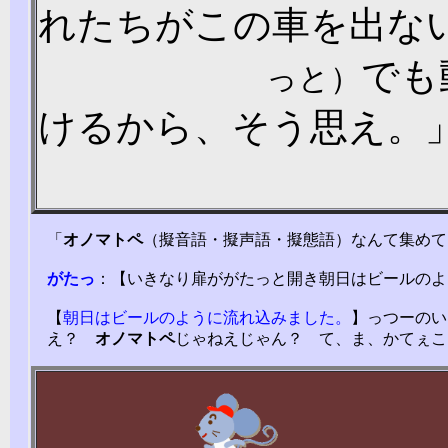
れたちがこの車を出な
でも
っと）
けるから、そう思え。
「
オノマトペ
（擬音語・擬声語・擬態語）なんて集めて
がたっ
：【いきなり扉ががたっと開き朝日はビールのよ
【
朝日はビールのように流れ込みました。
】っつーのい
え？
オノマトペ
じゃねえじゃん？ て、ま、かてぇこ