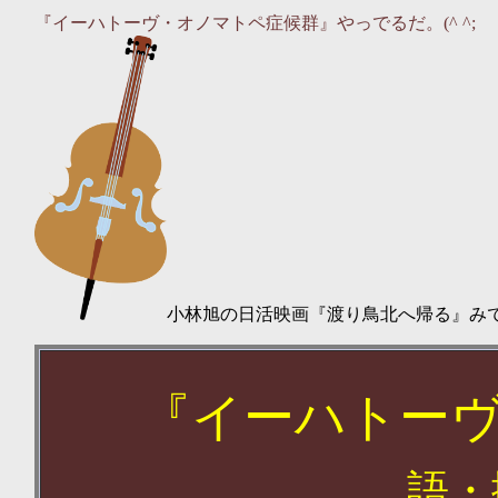
『イーハトーヴ・オノマトペ症候群』やっでるだ。(^ ^;
小林旭の日活映画『渡り鳥北へ帰る』み
『
イーハトー
語・