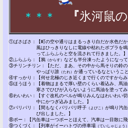
『
氷河鼠の
＊＊＊
①ばさばさ：【町の空や通りはまるっきり白だか水色だか
風はひっきりなしに電線や枯れたポプラを鳴
ってふらふらと空を流されて行きました。】
②ふらふら：【鴉
なども半分凍ったようになって
（からす）
③チリンチリン：【ただ、まあ、その中から馬そりの鈴の
やっぱり誰
か通っているなというこ
（たれ）
④すっかり：【何せ北極のじき近くまで行くのですからみ
⑤ほうほう：【着物はまるで厚い壁のくらい着込み、馬油
寒さでひびが入らないように馬油を塗ってみ
⑥わいわい：【すぐ改札のベルが鳴りみんなはわいわい切
中にかつぎ込みました。】
⑦パリパリ：【間もなくパリパリ呼子
が鳴り汽缶
（よびこ）
び出しました。】
⑧ポー：【汽缶車は一つポーとほえて、汽車は一目散に飛
⑨つくづく：【列車がイーハトヴの停車場
（ていしゃじょう