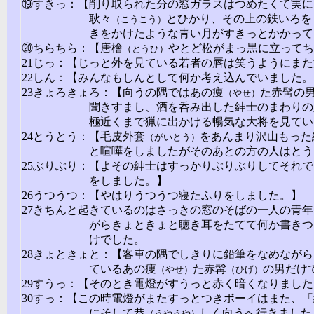
⑲すきっ：【削り取られた分の窓ガラスはつめたくて実に
耿々
とひかり、その上の鉄いろを
（こうこう）
きをかけたような青い月がすきっとかかって
⑳ちらちら：【唐檜
やとど松がまっ黒に立ってち
（とうひ）
21じっ：【じっと外を見ている若者の唇は笑うようにま
22しん：【みんなもしんとして何か考え込んでいました。
23きょろきょろ：【向うの隅ではあの痩
た赤髯の
（やせ）
聞きすまし、酒を呑み出した紳士のまわりの
極近くまで猟に出かける暢気な大将を見てい
24とうとう：【毛皮外套
をあんまり沢山もった
（がいとう）
と喧嘩をしましたがそのあとの方の人はとう
25ぶりぶり：【よその紳士はすっかりぶりぶりしてそれ
をしました。】
26うつうつ：【やはりうつうつ寝たふりをしました。】
27きちんと起きているのはさっきの窓のそばの一人の青
がらきょときょと聴き耳をたてて何か書きつ
けでした。
28きょときょと：【客車の隅でしきりに鉛筆をなめなが
ているあの痩
た赤髯
の男だけ
（やせ）
（ひげ）
29すうっ：【そのとき電燈がすうっと赤く暗くなりまし
30すっ：【この時電燈がまたすっとつきボーイはまた、
にそして恭
しく向うへ行きました
（うやうや）