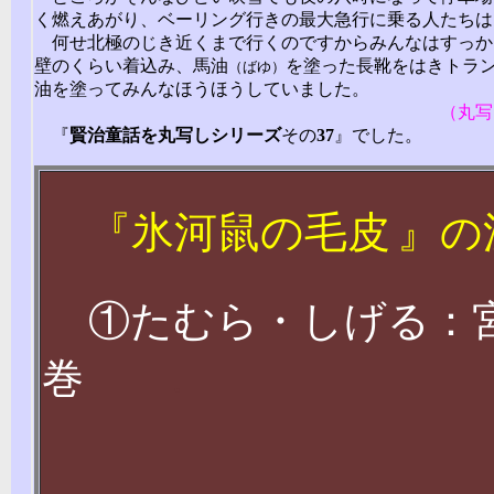
く燃えあがり、ベーリング行きの最大急行に乗る人たちは
何せ北極のじき近くまで行くのですからみんなはすっか
壁のくらい着込み、馬油
を塗った長靴をはきトラ
（ばゆ）
油を塗ってみんなほうほうしていました。
（丸写
『
賢治
童話
を
丸写しシリーズ
その
37
』でした。
『
氷河鼠の毛皮
』
の
①たむら・しげる：
巻
.