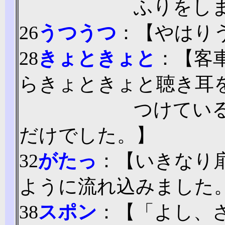
ふりをし
26
うつうつ
：【やはり
28
きょときょと
：【客
らきょときょと聴き耳
つけてい
だけでした。】
32
がたっ
：【いきなり
ように流れ込みました
38
スポン
：【「よし、