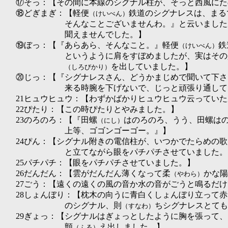
⑰そっ：【その間に本線のシグナル柱が、そっと西風にた
⑱どぎまぎ：【軽便
鉄道のシグナレスは、まる
（けいべん）
そんなことございませんわ。』と云いました
聞えませんでした。】
⑲ぼっ：【『あらあら、そんなこと。』軽便
鉄
（けいべん）
というように肩をすぼめましたが、実はその
を出していました。】
（しろびかり）
⑳じっ：【『シグナレスさん、どうかまじめで聞いて下さ
来る時腕を下げないで、じっと頑張り通して
21ヒュウヒュウ：【わずかばかりヒュウヒュウ云ってい
22ぴたり：【この時ぴたりとやみました。】
23のろのろ：【『田螺
はのろのろ、うう、田螺は
（にし）
上等、ゴゴンゴーゴー。』】
24ぴん：【シグナル附きの電信柱が、いつかでたらめの
と立てながら眼をパチパチさせていました。
25パチパチ：【眼をパチパチさせていました。】
26だんだん：【雲がだんだん薄くなって柔
かな陽
（やわら）
27ごう：【遠くの遠くの風の音か水の音がごうと鳴るだ
28しょんぼり：【枕木の向うに青白くしょんぼり立って
のシグナル、則
ちシグナレスとても
（すなわ）
29ぎょっ：【シグナルはぎょっとしたように胸を張って
顫
え出しました。】
（ふる）