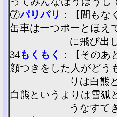
ってみんなほうほうし
⑦
パリパリ
：【間もな
缶車は一つポーとほえ
に飛び出
34
もくもく
：【そのあ
顔つきをした人がどう
りは白熊
白熊というよりは雪狐
うなすて