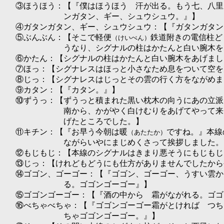
③ほうほう：【『僕はほうほう 汗が出る。もう七、八里
ンガタン、ギー、シュウシュウ。』】
④ガタンガタン、ギー、シュウシュウ：【『ガタンガタン
⑤ぶんぶん：【そこで軽便
鉄道附きの電信柱ど
（けいべん）
うなり、シグナルの柱はかたんと白い腕木を
⑥かたん：【シグナルの柱はかたんと白い腕木をあげまし
⑦ほっ：【シグナレスはほっと小さなため息をついて空を
⑧じっ：【シグナレスはじっとその雲の行く方をながめま
⑨カタン：【『カタン。』】
⑩ずうっ：【ずうっと積まれた黒い枕木の向うにあの立派
南から、かがやく白けむりをあげてやって来
げたところでした。】
⑪キチン：【『お早う今朝は暖
ですね。』本線
（あたたか）
ながらいやにまじめくさって挨拶しました。
⑫もじもじ：【本線のシグナルはきまり悪そうにもじもじ
⑬じっ：【けれどもどうにも仕方がありませんでしたから
⑭ゴゴン、ゴーゴー：【『ゴゴン、ゴーゴー、うすい雲か
る。ゴゴンゴーゴー』】
⑮ゴゴンゴーゴー：【『酒の中から 霜がながれる。ゴゴ
⑯べちゃべちゃ：【『ゴゴンゴーゴー霜がとければ つち
ちゃゴゴンゴーゴー。』】