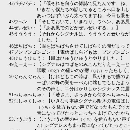
42パチパチ：【『僕それを向うの雑誌で見たんです、ね
いきなり僕たちの話してるところへ口を出し
あいつはずいぶん太ってますね、今日も眼を
43ウヘン：【『そしておいて、いきなり、ウヘン、ああ
44ぜいぜい：【『ああ風でのどがぜいぜいする。』】
45うううう：【それからシグナルは、ううううと云いな
ました。】
46ぱちぱち：【眼をぱちぱちさせてしばらくの間だまっ
47ブンブンゴンゴン：【電信ばしらどもは、ブンブンゴ
48ひゅうひゅう：【風はひゅうひゅうとやりました。】
49えーえー：【シグナルはつばをのみこんだりえーえー
咽喉
の痛いのが癒
ったらしく
（のど）
（なお）
50ぐゎんぐゎん：【けれどもこの時は、風がまるで熊の
一ぱいの蜂の巣を一ぺんに壊しでもしたよう
のその声も、半分ばかりしかシグナレスに届
51べちゃべちゃ：【『若さま、さっきから何をべちゃべ
52むしゃくしゃ：【いきなり本線シグナル附きの電信ば
を途方もない声でどなったもんです
（うち）
青になってぴたっとこっちへまげていたから
53ごうごう：【ごうごうの音の中
を途方もない声
（うち）
シグナレスもまっ青になってぴたっとこ
ん）