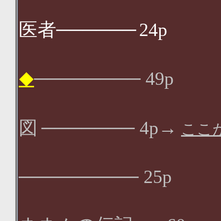
北守将軍
医者
──────
24p
グスコー
────────
49p
◆
朝に就い
図
───────
4p→
ここ
セロ弾き
───────── 25p
付録 ペン