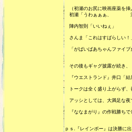
（初瀬のお尻に映画座薬を挿
初瀬「うわぁぁぁ、 泣
陣内智則「いいねぇ」
さんま「これはすばらしい！
「がばいばあちゃんファイブ
その後もギャグ披露が続き、
『ウエストランド』井口「結
トークは全く盛り上がらず、
アッシとしては、大満足な夜
『ななまがり』の作戦勝ちで
ｐｓ.『レインボー』は決勝に