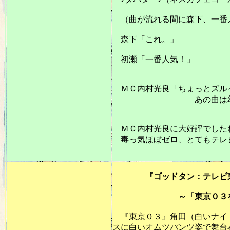
（曲が流れる間に森下、一番
森下「これ。」
初瀬「一番人気！」 
ＭＣ内村光良「ちょっとズル
あの曲は幼い時から染み
ＭＣ内村光良に大好評でした
毒っ気ほぼゼロ、とてもテレ
20
『ゴッドタン：テレビ東京202
～「東京０３をアップ
『東京０３』角田（白いナイト
スに白いオムツパンツ姿で舞台