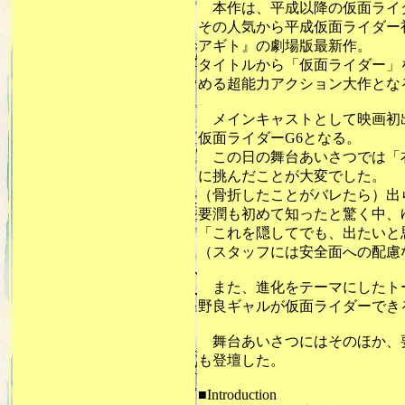
本作は、平成以降の仮面ライダ
その人気から平成仮面ライダー
アギト』の劇場版最新作。
タイトルから「仮面ライダー」
める超能力アクション大作とな
メインキャストとして映画初出
仮面ライダーG6となる。
この日の舞台あいさつでは「衣
に挑んだことが大変でした。
（骨折したことがバレたら）出
要潤も初めて知ったと驚く中、
「これを隠してでも、出たいと
（スタッフには安全面への配慮
また、進化をテーマにしたト
野良ギャルが仮面ライダーでき
舞台あいさつにはそのほか、要
も登壇した。
■Introduction