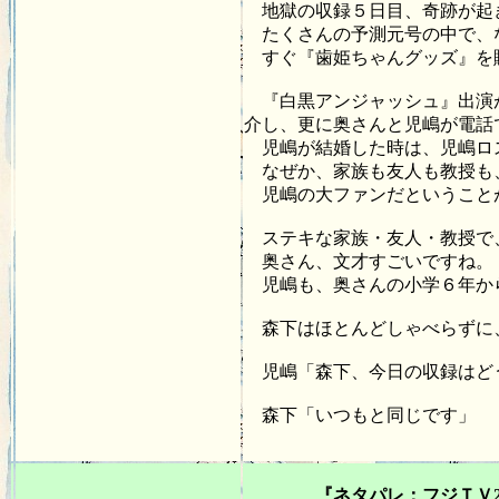
地獄の収録５日目、奇跡が起
たくさんの予測元号の中で、
すぐ『歯姫ちゃんグッズ』を
『白黒アンジャッシュ』出演が
介し、更に奥さんと児嶋が電話
児嶋が結婚した時は、児嶋ロス
なぜか、家族も友人も教授も
児嶋の大ファンだということ
ステキな家族・友人・教授で
奥さん、文才すごいですね。
児嶋も、奥さんの小学６年か
森下はほとんどしゃべらずに、
児嶋「森下、今日の収録はど
森下「いつもと同じです」
20
『ネタパレ：フジＴＶ2024