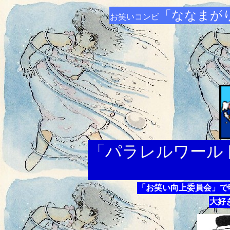
「ななまが
お笑いコンビ
「パラレルワール
「お笑い向上委員会」で
大好き