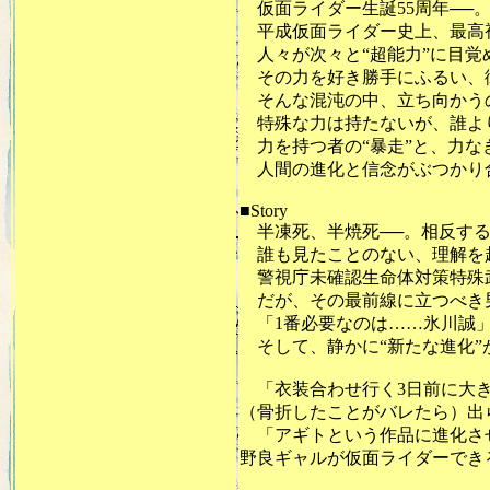
仮面ライダー生誕55周年──
平成仮面ライダー史上、最高視
人々が次々と“超能力”に目覚
その力を好き勝手にふるい、
そんな混沌の中、立ち向かうの
特殊な力は持たないが、誰よ
力を持つ者の“暴走”と、力なき
人間の進化と信念がぶつかり
■Story
半凍死、半焼死──。相反する
誰も見たことのない、理解を超
警視庁未確認生命体対策特殊武
だが、その最前線に立つべき
「1番必要なのは……氷川誠」
そして、静かに“新たな進化”
「衣装合わせ行く3日前に大き
（骨折したことがバレたら）出
「アギトという作品に進化さ
野良ギャルが仮面ライダーでき