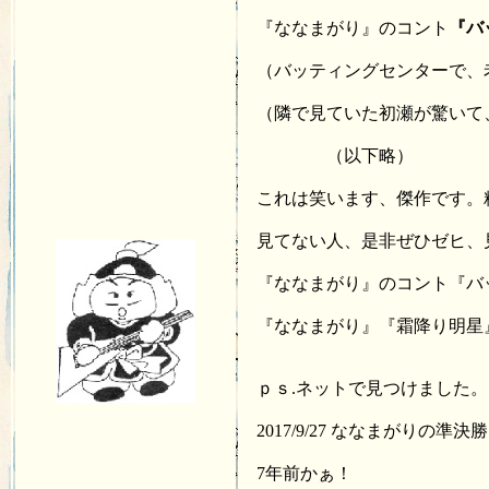
『ななまがり』のコント
『バ
（バッティングセンターで、
（隣で見ていた初瀬が驚いて
（以下略）
これは笑います、傑作です。
見てない人、是非ぜひゼヒ、
『ななまがり』のコント『バ
『ななまがり』『霜降り明星』
ｐｓ.ネットで見つけました。
2017/9/27 ななまがりの
7年前かぁ！