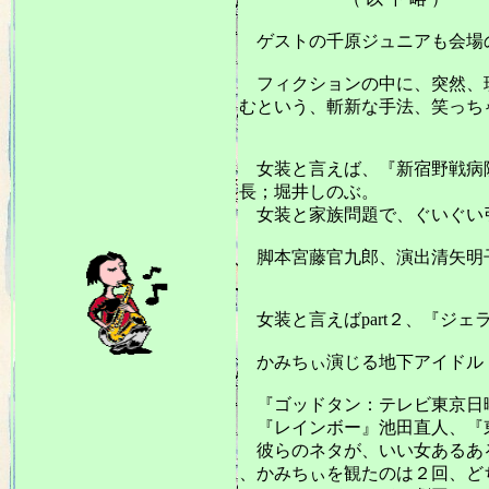
ゲストの千原ジュニアも会場
フィクションの中に、突然、現
むという、斬新な手法、笑っち
20
女装と言えば、『新宿野戦病院＃
長；堀井しのぶ。
女装と家族問題で、ぐいぐい
脚本宮藤官九郎、演出清矢明子
女装と言えばpart２、『ジ
かみちぃ演じる地下アイドル
『ゴッドタン：テレビ東京日
『レインボー』池田直人、『
彼らのネタが、いい女あるあ
、かみちぃを観たのは２回、ど