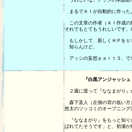
まるでＡＩが自動的に作った
この文章の作者（ＡＩ作成の疑
それでもとてもうれしいです。
もしかして、新しくＨＰをＵＰ
知らんけど。
アッシの妄想ｐａｒｔ３、で
20
『白黒アンジャッシュ：千
２週に渡って『ななまがり』
森下直人（左側の背の低い方）
悠太のツッコミのオープニング
『ななまがり』をもっと知りた
ばれてたそうです」と、初瀬が