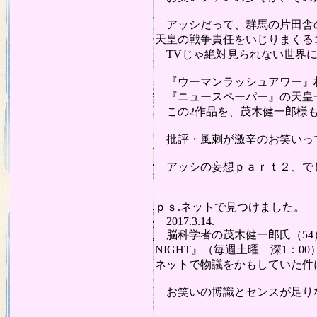
アッシだって、群馬の片田舎の
天皇の戦争責任をいじりまくる
TVじゃ絶対見られない世界に
『ウーマンラッシュアワー』
『ニュースペーパー』の天皇
この2作品を、茂木健一郎様も
批評・風刺が激辛のお笑いって
アッシの妄想ｐａｒｔ２、で
20
ｐｓ.ネットで見つけました。
2017.3.14.
脳科学者の茂木健一郎氏（54）
NIGHT』（毎週土曜 深1：
ネットで物議をかもしていた件
お笑いの博識とセンスが足り
20