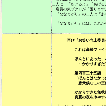
二人に、「あげるよ」「あげる
店員の東ブクロが「困ります
『ななまがり』の二人は「あり
『ななまがり』には、これか
20
再び『お笑い向上委員会：フジＴ
これは高齢ファイナリス
ほんとにあった、バケ
～かかりすぎたファイ
第四百三十五話
「ほんとはなかった事に
悪天候なこの空にレイン
かかりすぎた無秩序SEC
真夏の夜を冷やすバケモ