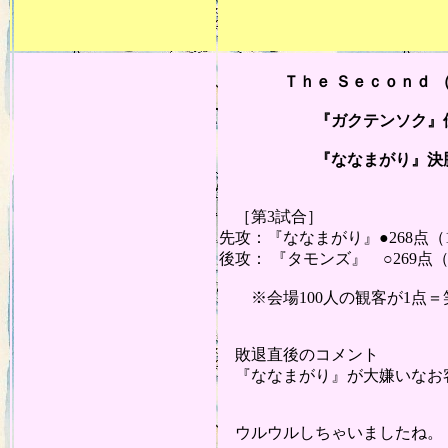
・・
20
Ｔｈｅ Ｓｅｃｏｎｄ （芸歴
『ガクテンソク』優勝 
『ななまがり』決勝戦
［第3試合］
先攻：『ななまがり』●268点（1
後攻： 『タモンズ』 ○269点（
※会場100人の観客が1点＝
敗退直後のコメント
『ななまがり』が大嫌いなお客
ウルウルしちゃいましたね。