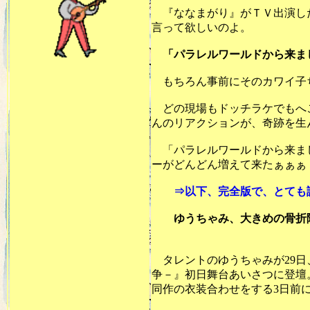
『ななまがり』がＴＶ出演した
言って欲しいのよ。
「パラレルワールドから来ま
もちろん事前にそのカワイ子
どの現場もドッチラケでもへこ
んのリアクションが、奇跡を生
「パラレルワールドから来まし
ーがどんどん増えて来たぁぁぁ
20
⇒以下、完全版で、とても読
ゆうちゃみ、大きめの骨折隠
2026.
タレントのゆうちゃみが29日
争－』初日舞台あいさつに登壇
同作の衣装合わせをする3日前