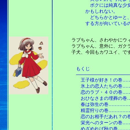
ボクには純真な少女を描
かもしれない。
どちらかとゆーと、純真
する方が向いているのか
ラブちゃん、さわやかにウィンク、
ラブちゃん、意外に、ガクラン、似
子犬、今回もカワユイ、ですねぇ
もくじ
───────────────────
王子様が好き！の巻…………
氷上の恋人たちの巻…………
恋のラブ・４０の巻…………
おひなさまの埋葬の巻………
春は弥生の巻…………………
精霊狩りの巻…………………
恋のお相手だあれ？の巻………
栄光へのターンの巻……………
めざめれば秋の巻………………