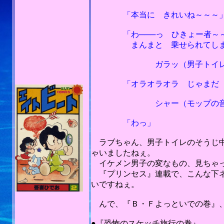
「本当に きれいね～～～
「わ───っ ひきょー者～
まんまと 乗せられてしまった
ガラッ（男子トイレの
「オラオラオラ じゃまだ じ
シャー（モップの音
「わっ」
ラブちゃん、男子トイレのそうじ中
ゃいましたねぇ。
イケメン男子の変なもの、見ちゃっ
『プリンセス』連載で、こんな下ネ
いですねぇ。
んで、『Ｂ・Ｆよっといでの巻』、
201
●『恐怖のスケッチ旅行の巻』