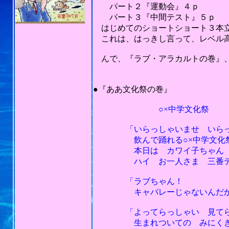
パート２『運動会』４ｐ
パート３『中間テスト』５ｐ
はじめてのショートショート３本立
これは、はっきし言って、レベル
んで、『ラブ・アラカルトの巻』、
（50点以下は
201
●『ああ文化祭の巻』
○×中学文化祭
「いらっしゃいませ いらっし
飲んで踊れる○×中学文化
本日は カワイ子ちゃん 体
ハイ お一人さま 三番テーブ
「ラブちゃん！
キャバレーじゃないんだから 
「よってらっしゃい 見てらっ
生まれついての みにくき 