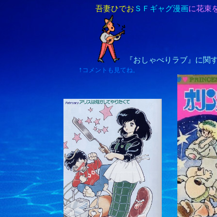
吾妻ひでお
ＳＦギャグ漫画
に花束
『おしゃべりラブ』に関す
↑
コメントも見てね。