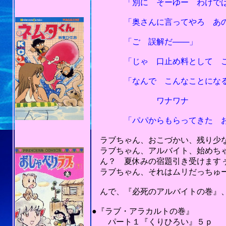
「別に そーゆー わけで
「奥さんに言ってやろ あのね
「ご 誤解だ───」
「じゃ 口止め料として これ
「なんで こんなことになる
ワナワナ
「パパからもらってきた おこづ
ラブちゃん、おこづかい、残り少な
ラブちゃん、アルバイト、始めち
ん？ 夏休みの宿題引き受けます
ラブちゃん、それはムリだっちゅ
んで、『必死のアルバイトの巻』、
201
●『ラブ・アラカルトの巻』
パート１『くりひろい』５ｐ