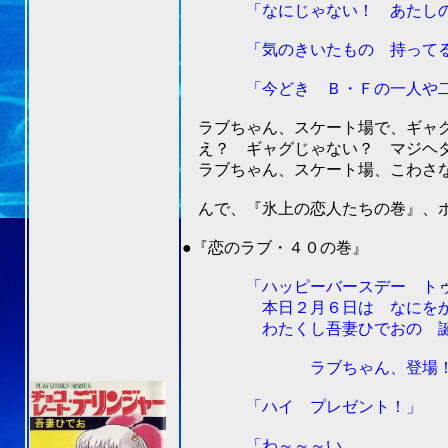
「なにじゃない！ あたしの
「気のきいたもの 持ってる
「今どき Ｂ・Ｆの一人や二人
ラブちゃん、スケート場で、ギャグ
え？ ギャグじゃない？ マジヘタ
ラブちゃん、スケート場、こわさ
んで、『氷上の恋人たちの巻』、ボ
201
●『恋のラブ・４０の巻』
「ハッピーバースデー トゥー
本日２月６日は なにをか
わたくし吾妻ひでおの 誕生日
ラブちゃん、登場
「ハイ プレゼント！」
「わ～～～い