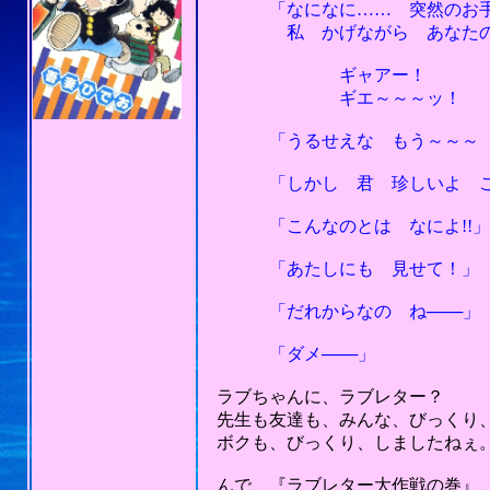
「なになに…… 突然のお手紙
私 かげながら あなたのこ
ギャアー！
ギエ～～～ッ！
「うるせえな もう～～～ な
「しかし 君 珍しいよ こんな
「こんなのとは なによ!!」
「あたしにも 見せて！」
「だれからなの ね───」
「ダメ───」
ラブちゃんに、ラブレター？
先生も友達も、みんな、びっくり
ボクも、びっくり、しましたねぇ
んで、『ラブレター大作戦の巻』、