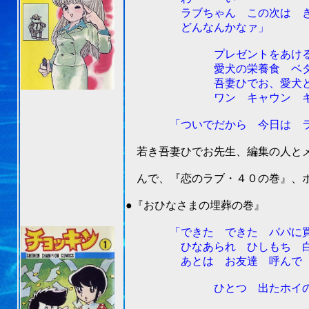
ラブちゃん この次は きっと
どんなんかなァ」
プレゼントをあけ
愛犬の栄養食 ベタ
吾妻ひでお、愛犬と奪い合
ワン キャウン キ
「ついでだから 今日は ラブ
若き吾妻ひでお先生、編集の人とメ
んで、『恋のラブ・４０の巻』、ボ
201
●『おひなさまの埋葬の巻』
「できた できた パパに買っ
ひなあられ ひしもち 白酒
あとは お友達 呼んで ど
ひとつ 出たホイの─