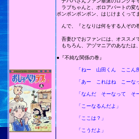
ナハハさんファン垂涎のロングギ
ラブちゃんと、ボロアパートの変な
ポンポンポンポン、はじけまくって
んで、『となりは何をする人ぞの巻
（50点以下は
吾妻ひでおファンには、オススメ
もちろん、アヅマニアのあなたは、す
201
●『不純な関係の巻』
「ねー 山田くん ここん所 
「あー これはね こーなって
「なんだ そーなって そーな
「こーなるんだよ」
「ここは？」
「こうだよ」