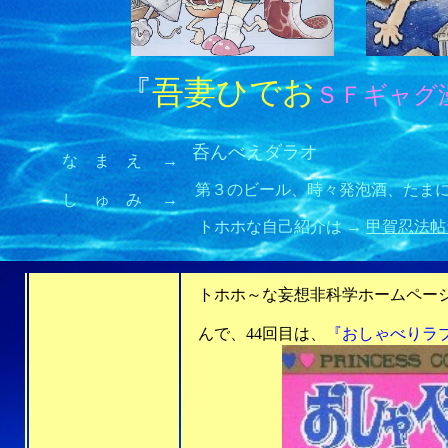
『
吾妻ひでお
ＳＦギャグ
呑んべえダラオ
な ま え →
第３のビール、時々発泡酒、たまにも
し ゅ み →
トホホな自己紹介は →
甲賀忍法帖
をご覧下さい
トホホ～な妄想非科学ホームページ
んで、44回目は、
『おしゃべりラ