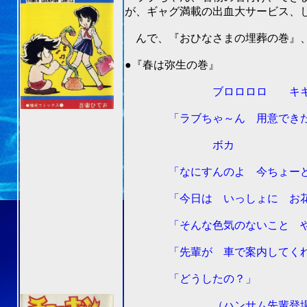
が、ギャグ満載の出血大サービス、
んで、『おひなさまの埋葬の巻』、
201
●『春は弥生の巻』
ブロロロロ キキー（ラブ
「ラブちゃ～ん 用意できた？
ボカ
「なにすんのよ 今ちょーど 
「今日は いっしょに お花見
「そんな色気のないこと やめ
「先輩が 車で案内してくれる
「どうしたの？」
（ハンサム先輩登場