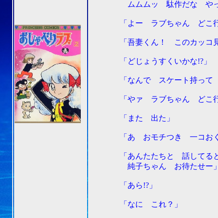
ムムムッ 駄作だな やっ
「よー ラブちゃん どこ行
「吾妻くん！ このカッコ見た
「どじょうすくいかな!?」
「なんで スケート持って ど
「やァ ラブちゃん どこ行
「また 出た」
「あ おモチつき 一コおく
「あんたたちと 話してると 
純子ちゃん お待たせー
「あら!?」
「なに これ？」