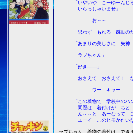
「いやいや こーゆーんじゃ
いらっしゃいませ」
お～～
「思わず もれる 感動のた
「あまりの美しさに 失神 
「ラブちゃん」
「好き───」
「おさえて おさえて！ ならん
ワー キャー
「この着物で 学校中のハンサ
問題は 着付けが ちと む
ん～～と あーなって こー
エーイ このヒモかたいな 
ラブちゃん、着物の着付け、できま