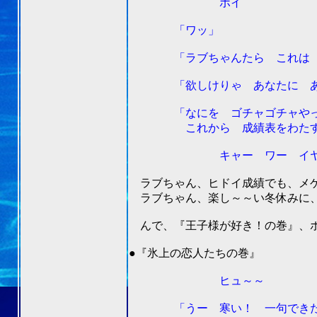
ポイ
「ワッ」
「ラブちゃんたら これは 来
「欲しけりゃ あなたに あ
「なにを ゴチャゴチャやっ
これから 成績表をわたす！ 
キャー ワー イヤ
ラブちゃん、ヒドイ成績でも、メ
ラブちゃん、楽し～～い冬休みに、
んで、『王子様が好き！の巻』、ボ
201
●『氷上の恋人たちの巻』
ヒュ～～
「うー 寒い！ 一句できたぞ