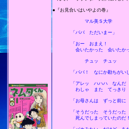
201
●『お見合いはいやよの巻』
マル美Ｓ大学
「パパ ただいまー」
「おー おまえ！
会いたかった 会いたかったよ
チュッ チュッ
「パパ！ なにか勘ちがいして
「アレッ ハハハ なんだ そ
わしゃ また てっきり 愛
「お母さんは ずっと前に 死
「そうだった そうだった 妻
死んでしまっていたのだ！