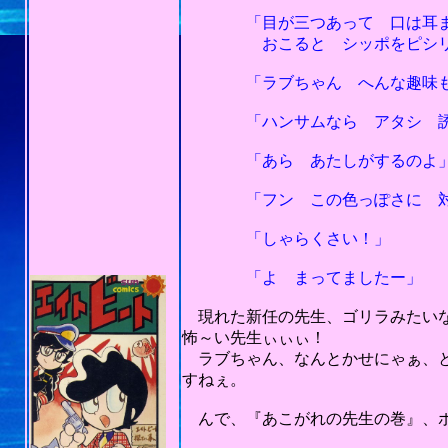
「目が三つあって 口は耳ま
おこると シッポをピシリと 
「ラブちゃん へんな趣味もっ
「ハンサムなら アタシ 誘惑
「あら あたしがするのよ
「フン この色っぽさに 対
「しゃらくさい！」
「よ まってましたー」
現れた新任の先生、ゴリラみたいな
怖～い先生ぃぃぃ！
ラブちゃん、なんとかせにゃぁ、と
すねぇ。
んで、『あこがれの先生の巻』、ボ
201