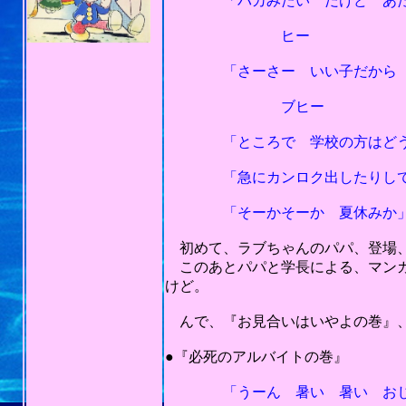
「バカみたい だけど あたし
ヒー
「さーさー いい子だから 泣
ブヒー
「ところで 学校の方はどうし
「急にカンロク出したりして 
「そーかそーか 夏休みか
初めて、ラブちゃんのパパ、登場、
このあとパパと学長による、マンガ
けど。
んで、『お見合いはいやよの巻』、
201
●『必死のアルバイトの巻』
「うーん 暑い 暑い おじさ