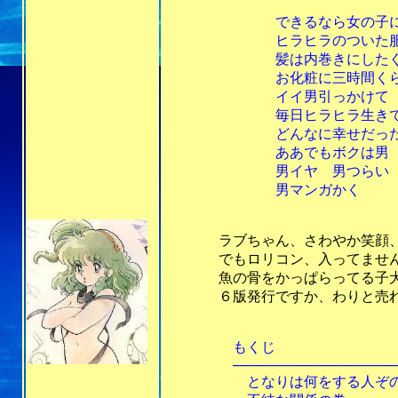
できるなら女の子に生ま
ヒラヒラのついた服
髪は内巻きにしたぐら
お化粧に三時間くらい
イイ男引っかけて
毎日ヒラヒラ生きてい
どんなに幸せだった
ああでもボクは男
男イヤ 男つらい 男
男マンガかく
ラブちゃん、さわやか笑顔、して
でもロリコン、入ってませんねぇ
魚の骨をかっぱらってる子犬、カワ
６版発行ですか、わりと売れ
もくじ
───────────────────
となりは何をする人ぞの巻…