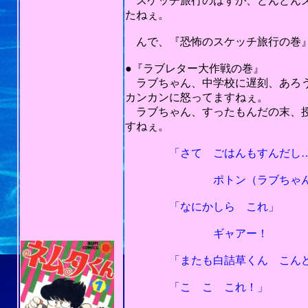
スケッチ旅行のはずが、どんどんズ
たねぇ。
んで、『恐怖のスケッチ旅行の巻』
201
●『ラブレター大作戦の巻』
ラブちゃん、中学校に遅刻、あろう
カンカンに怒ってますねぇ。
ラブちゃん、すったもんだの末、授
すねぇ。
「さて ごはんもすんだし……
ポトン（ラブちゃんの机
「なにかしら これ」
ギャアー！
「またも白詰草くん こんど
「こ こ これ！」