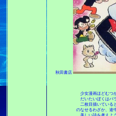
秋田書店
昭和52年1
昭和58年
少女漫画ほどむつかしい
だいたいぼくはバラの花
二枚目描いているといか
のなせるわざか、途中か
美しい詩を考えようとす