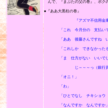
んで、『まぶたの父の巻』、ボクの
201
●『ああ大黒柱の巻』
『アズマ不信用金庫
「これ 今月分の 支払いで
「ああ 後藤さんですね いつ
「これしか できなかったも
「ま 仕方がない いいでし
じ～～～っ（銀行員をにら
「オニ！」
「わ」
「ひとでなし チキショウ 
「なんですか なんですか