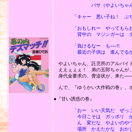
バサ（やよいちゃんのスカ
「キャー 悪い子ね！ ぶち
「おもしれー やってもらお
背中の マジンガーは ダテじ
「負けるなー も──!!
最近の子供は 進んでるから
やよいちゃん、託児所のアルバイ
ええぇぇぇ！ 弟の五郎ちゃんが、
身代金要求の、脅迫状が、来た──
んで、『ゆうかい大作戦の巻』、ボ
201
●『甘い誘惑の巻』
「おー いい天気だ ぜっこう
今日こそは ガッポリ かせい
ん 変だな やよいのやつ い
場所 かえたかな おかしい