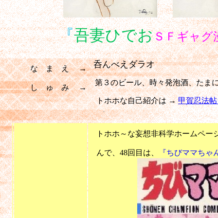
『
吾妻ひでお
ＳＦギャグ
呑んべえダラオ
な ま え →
第３のビール、時々発泡酒、たまにも
し ゅ み →
トホホな自己紹介は →
甲賀忍法帖
をご覧下さい
トホホ～な妄想非科学ホームページ
んで、48回目は、
『ちびママちゃ