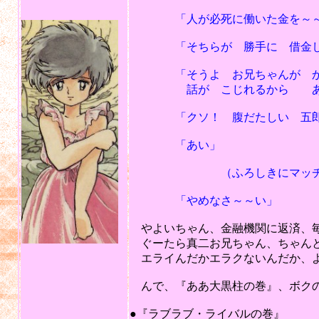
「人が必死に働いた金を～～～
「そちらが 勝手に 借金した
「そうよ お兄ちゃんが かせ
話が こじれるから あっ
「クソ！ 腹だたしい 五郎 
「あい」
（ふろしきにマッチをつ
「やめなさ～～い」
やよいちゃん、金融機関に返済、
ぐーたら真二お兄ちゃん、ちゃんと
エライんだかエラクないんだか、よ
んで、『ああ大黒柱の巻』、ボクの
201
●『ラブラブ・ライバルの巻』