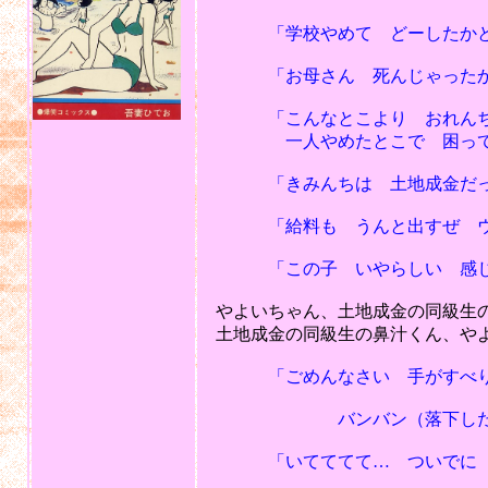
「学校やめて どーしたかと思
「お母さん 死んじゃったか
「こんなとこより おれんちで
一人やめたとこで 困って
「きみんちは 土地成金だっ
「給料も うんと出すぜ ウ
「この子 いやらしい 感じだ
やよいちゃん、土地成金の同級生の
土地成金の同級生の鼻汁くん、やよ
「ごめんなさい 手がすべり
バンバン（落下した本で鼻
「いてててて… ついでに そ