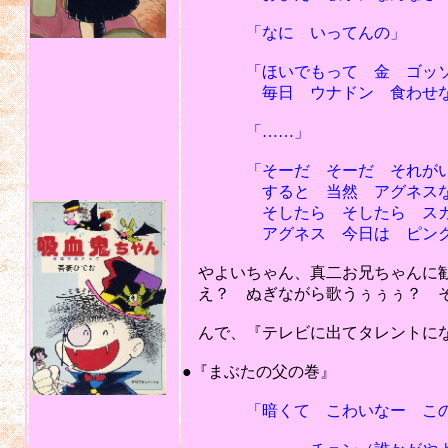
「なに いってんの」
「ほいでもって 金 ゴッソリ
毎日 ウナドン 食わせなさ
「……」
「そーだ そーだ それがいい
すると 当然 アグネスなん
そしたら そしたら スカー
アグネス 今日は ピンク
やよいちゃん、真二お兄ちゃんに勧
え？ ぬぎながら歌うぅぅぅ？ そ
んで、『テレビに出てタレントにな
201
●『まぶたの父の巻』
「暗くて こわいなー この道