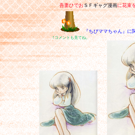
吾妻ひでお
ＳＦギャグ漫画
に花束
『ちびママちゃん』に関
↑
コメントも見てね。