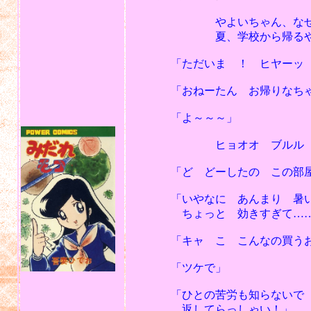
やよいちゃん、なぜか中
夏、学校から帰るやよ
「ただいま ！ ヒヤーッ ウ
「おねーたん お帰りなちゃ
「よ～～～」
ヒョオオ ブルル
「ど どーしたの この部屋 
「いやなに あんまり 暑いか
ちょっと 効きすぎて……
「キャ こ こんなの買うお金
「ツケで」
「ひとの苦労も知らないで 勝
返してらっしゃい！」