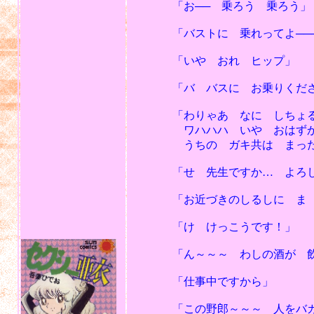
「お── 乗ろう 乗ろう」
「バストに 乗れってよ──
「いや おれ ヒップ」
「バ バスに お乗りくださ
「わりゃあ なに しちょるか
ワハハハ いや おはずか
うちの ガキ共は まったく
「せ 先生ですか… よろし
「お近づきのしるしに ま 
「け けっこうです！」
「ん～～～ わしの酒が 飲め
「仕事中ですから」
「この野郎～～～ 人をバカに