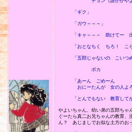
チョン（誰かがやよいちゃ
「ギク」
「ガウ～～～」
「キャ～～～ 助けてー 出
「おとなちく ちろ！ こら！
「五郎じゃないの こいつめ！
ボカ
「あーん ごめーん
おにーたんが 女の人よろこぶ
「とんでもない 教育してか
やよいちゃん、幼い弟の五郎ちゃん
ぐーたら真二お兄ちゃんの教育、
ん？ あじましでお似な土方のおっ