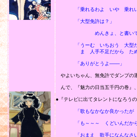
「乗れるわよ いや 乗れいで
「大型免許は？」
めんきょ、と書いてあ
「うーむ いちおう 大型だ
ま 人手不足だから ためし
「ありがとうよ───」
やよいちゃん、無免許でダンプの運
んで、『魅力の日当五千円の巻』、
201
●『テレビに出てタレントになろう
「歌もなかなか良かったが こ
「も～～～ くどいんだから
「おまえ 歌手になんなさい