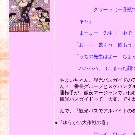
グワーッ（一升瓶でやよい
「キャ」
「まーまー 先生！ 中で ゆ
「お─── 飲もう 飲もう
「うちの先生はよー ちょっと 
「ハハハハ」（こまった顔で苦
やよいちゃん、観光バスガイドのア
ん？ 番長グループとスケバングル
運転手が、徹夜マージャンでいね
観光バスガイドって、大変、です
んで、『観光バスでアルバイトの巻
201
●『ゆうかい大作戦の巻』
ワーイ ワーイ キャ