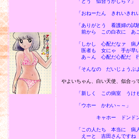
「どう 似合うかしら？」
「おねーたん きれいきれ
「ありがとう 看護婦の試験に
前から この白衣に あこがれ
「しかし 心配だなァ 病人な
医者も 女にゃ 手が早い
あ～ん 心配だ心配だ 行か
「そんなの だいじょうぶよ！
やよいちゃん、白い天使、似合っ
「新しく この病室 うけもつ
「ウホー かわい～～」
キャホー ドンドン ピ
「この人たち 本当に 病人
えーと 吉田さんですね 脈