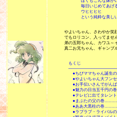
ぼくもこんな妹がい
毎日いじめてあげる
ウヒヒヒヒ
という純粋な美しい気持
やよいちゃん、さわやか笑顔、し
でもロリコン、入ってませんねぇ
弟の五郎ちゃん、カワユ～イ！ (
真二お兄ちゃん、ギャンブル好
もくじ
───────────────────
●ちびママちゃん誕生の巻…
●やよいちゃん大フンセン！
●お手伝いさんでがんばるや
●魅力の日当五千円の巻……
●テレビに出てタレントにな
●まぶたの父の巻……………
●ああ大黒柱の巻………………
●ラブラブ・ライバルの巻……