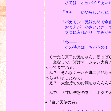
さては オッパイのあいだにで
「キャー いやらしいわね 
「バカモン 兄妹の間で今さら
おまえが 小さいとき オシメ
フロに入れたり すみからすみ
「わ───
その時とは ちがうの！ 今や
ぐーたら真二お兄ちゃん、朝っぱら
一文なしで、賭けマージャン大負け
くってますねぇ。
ん？ そんなぐーたら真二お兄ちゃ
っちゃいましたねぇ。
え？ 大金持ちのお嬢ちゃんんん
んで、『甘い誘惑の巻』、ボクのオ
201
●『白い天使の巻』