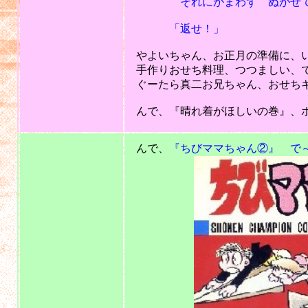
それにかまわず ぬがせてい
「返せ！」
やよいちゃん、お正月の準備に、
手作りおせち料理、つつましい、
ぐーたら真二お兄ちゃん、おせちギ
んで、『晴れ着がほしいの巻』、ボ
201
んで、
『ちびママちゃん②』 で