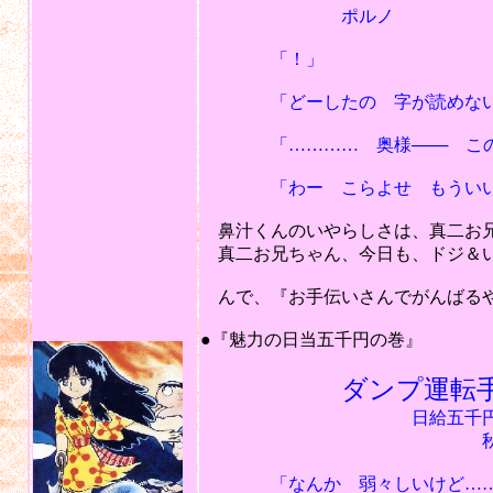
ポルノ
「！」
「どーしたの 字が読めないの
「………… 奥様─── この
「わー こらよせ もういい
鼻汁くんのいやらしさは、真二お兄
真二お兄ちゃん、今日も、ドジ＆い
んで、『お手伝いさんでがんばるや
201
●『魅力の日当五千円の巻』
ダンプ運転
日給五千円以
秋田建
「なんか 弱々しいけど…… 