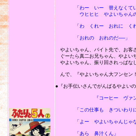
「わー いー 替えなくてい
ウヒヒヒ やよいちゃんの 髪
「わ くれー おれに くれ
「おれの おれのだ──」
やよいちゃん、バイト先で、お客さ
ぐーたら真二お兄ちゃん、やよいち
やよいちゃん、振り回されっぱな
んで、『やよいちゃん大フンセン！
201
●『お手伝いさんでがんばるやよい
『コーヒー ヴァン
「この仕事も きついわりに
「よー やよいちゃんじゃな
「あら 鼻汁くん」